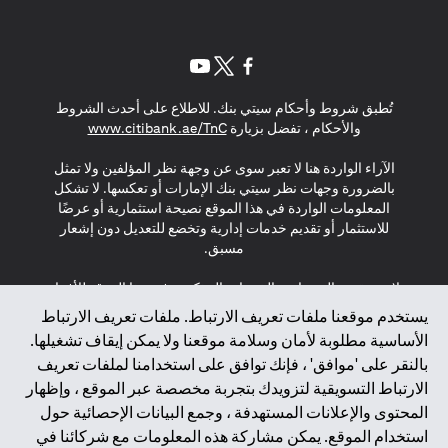
opens in a new tab
opens in a new tab
opens in a new tab
تُطبق شروط وأحكام سيتي بنك. للاطلاع على أحدث الشروط
s in a new tab
والأحكام ، تفضل بزيارة
www.citibank.ae/TnC
الآراء الواردة هنا لا تعبر سوى عن وجهة نظر المؤلفين ولا تمثل
بالضرورة وجهات نظر سيتي بنك الإمارات أو تعكسها. لا تشكل
المعلومات الواردة في هذا الموقع نصيحة استثمارية أو عرضًا
للاستثمار أو تقديم خدمات إدارية وتخضع للتعديل دون إشعار
مسبق.
لا يتم تقديم المنتجات والخدمات المذكورة في هذا الموقع للأفراد
المقيمين في الاتحاد الأوروبي أو المنطقة الاقتصادية الأوروبية أو
يستخدم موقعنا ملفات تعريف الارتباط. ملفات تعريف الارتباط
سويسرا أو غيرنسي أو جيرسي أو موناكو أو سان مارينو أو
الأساسية مطلوبة لأمان وسلامة موقعنا ولا يمكن إيقاف تشغيلها.
الفاتيكان أو جزيرة مان أو المملكة المتحدة أو خصوصية البيانات
بالنقر على 'موافق' ، فإنك توافق على استخدامنا لملفات تعريف
(لائحة حماية البيانات العامة \ قانون حماية البيانات الشخصية
الارتباط التسويقية لتزويدك بتجربة مخصصة عبر الموقع ، وإظهار
العامة \ قانون خصوصية نيوزيلندا). المحتوى الموجود في هذه
الصفحة ليس ولا ينبغي تفسيره على أنه عرض أو دعوة أو دعوة
المحتوى والإعلانات المستهدفة ، وجمع البيانات الإحصائية حول
لشراء أو بيع أي من المنتجات والخدمات المذكورة هنا لمثل هؤلاء
استخدام الموقع. يمكن مشاركة هذه المعلومات مع شركائنا في