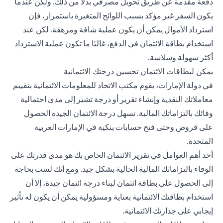
دفعة مقدمة عن طريق تحويل مصرفي بدلاً من ذلك. ولكن عندما
يكون السفر غير مؤكد بسبب اللوائح المتغيرة باستمرار، فإن
استرداد الأموال يمكن أن يكون عملية شاقة ومرهقة. لكن عند
استخدام بطاقة الائتمان في الدفع، غالبًا ما تكون عملية الاسترداد
أكثر سهولة وسلاسة.
يمكن لبطاقات الائتمان تحسين درجتك الائتمانية
في دولة الإمارات، يقوم مكتب الاتحاد للمعلومات الائتمانية بتقييم
معاملاتك النقدية وإنشاء تقرير أو درجة تشير إلى مدى احتمالية
وفائك بالتزاماتك المالية. تسهل درجة الائتمان الجيدة الحصول
على قروض وحتى فتح حسابات بنكية في الإمارات العربية
المتحدة.
أحد أهم العوامل في تقرير الائتمان الخاص بك هو مدى قدرتك على
الوفاء بالتزاماتك المالية الحالية بشكل جيد. ومع أنك لست بحاجة
إلى الحصول على بطاقة ائتمان لبناء درجة ائتمان جيدة، إلا أن
استخدام بطاقتك الائتمانية بعناية ومسؤولية يمكن أن يكون له تأثير
إيجابي على جدارتك الائتمانية.