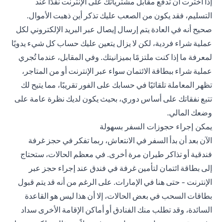
إذا اخترت أن تدفع مقابل مشترياتك على الإنترنت نقدًا عند
التسليم، فقد يكون من الصعب عليك تذكر أين ذهبت الأموال.
صحيح أنه في العادة يتم إرسال إيصال عبر البريد الإلكتروني لكل
عملية شراء فردية، لكن لا يزال يتعين عليك حساب كل شيء يدويًا
لمعرفة ما إذا كنت ملتزمًا بميزانيتك. وفي المقابل، عندما تُجري
عملية شراء ببطاقة الائتمان سواء عبر الإنترنت أو من المتاجر،
تظهر المعاملة تلقائيًا في حسابك على الفور تقريبًا، مما يتيح لك
تتبع نفقاتك على أساس دوري، بحيث يكون لديك نظرة عامة على
وضعك المالي.
يمكن إجراء حجوزات السفر بسهولة
الآن بعد أن بدأ السفر في الانتعاش، ربما تفكر في حجز غرفة
فندقية أو تذاكر طيران مرة أخرى. في معظم الحالات، ستحتاج
إلى بطاقة ائتمان لتأمين غرفة في فندق عند إجراء حجز عبر
الإنترنت - حتى هنا في الإمارات. على الرغم من أنه قد يتم قبول
بطاقات السحب في بعض الحالات، إلا أن هذا ليس هو القاعدة
السائدة، وقد تطلب منك الفنادق أو أماكن الإقامة الأخرى سداد