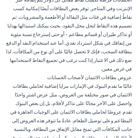
الإنترنت وفي المتاجر. توفر بعض البطاقات أيضًا إمكانية كسب
نقاطً إضافية في فئات مثل البقالة أو الأطعمة والمشروبات. تم
تصميم هذه النقاط لتحل محل النقود، بحيث يمكنك استبدالها بهدايا
أو تذاكر طيران أو قسائم مطاعم - أو حتى إسترجاع نسبة مئوية
من إنفاقك في شكل استرداد نقدي. أما عند استخدام النقد أو الدفع
ببطاقة السحب، فإنك لا تحصل غالبًا على أي نوع من المكافآت، لذا
ضع ذلك في الاعتبار إذا كنت ترغب في تجميع النقاط لاستخدامها
في غرض معين.
عروض بطاقات الائتمان لأصحاب الحسابات
غالبًا ما تقدم البنوك في الإمارات مزايا إضافية لحاملي بطاقات
الائتمان في صور مختلفة من العروض، مثل عرض اشترِ واحدًا
واحصل على الآخر مجانًا على تذاكر لأفلام، بل إن بعض البنوك
تقدم عروضًا لحاملي بطاقات الائتمان على الوجبات الجاهزة في
المطاعم وعلى توصيل الطعام. عادةً ما تتوفر هذه العروض إلى
جانب المكافآت التي تمنح مقابل الإنفاق من البطاقة. وبالنسبة
لأولئك الذين لديهم عائلة كبيرة، يمكن أن تساعد هذه العروض في