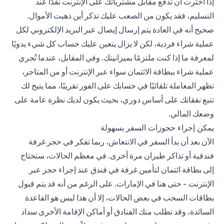
إذا اخترت أن تدفع مقابل مشترياتك على الإنترنت نقدًا عند
التسليم، فقد يكون من الصعب عليك تذكر أين ذهبت الأموال.
صحيح أنه في العادة يتم إرسال إيصال عبر البريد الإلكتروني لكل
عملية شراء فردية، لكن لا يزال يتعين عليك حساب كل شيء يدويًا
لمعرفة ما إذا كنت ملتزمًا بميزانيتك. وفي المقابل، عندما تُجري
عملية شراء ببطاقة الائتمان سواء عبر الإنترنت أو من المتاجر،
تظهر المعاملة تلقائيًا في حسابك على الفور تقريبًا، مما يتيح لك
تتبع نفقاتك على أساس دوري، بحيث يكون لديك نظرة عامة على
وضعك المالي.
يمكن إجراء حجوزات السفر بسهولة
الآن بعد أن بدأ السفر في الانتعاش، ربما تفكر في حجز غرفة
فندقية أو تذاكر طيران مرة أخرى. في معظم الحالات، ستحتاج
إلى بطاقة ائتمان لتأمين غرفة في فندق عند إجراء حجز عبر
الإنترنت - حتى هنا في الإمارات. على الرغم من أنه قد يتم قبول
بطاقات السحب في بعض الحالات، إلا أن هذا ليس هو القاعدة
السائدة، وقد تطلب منك الفنادق أو أماكن الإقامة الأخرى سداد