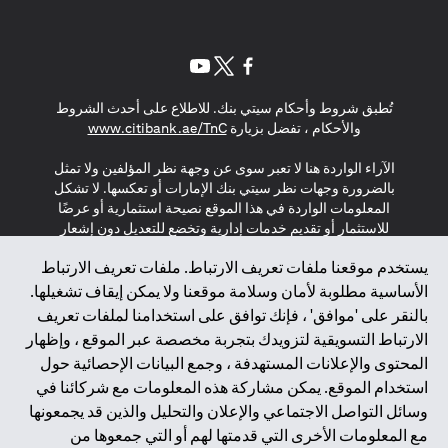
(opens in a new tab)
(opens in a new tab)
(opens in a new tab)
تُطبق شروط وأحكام سيتي بنك. للاطلاع على أحدث الشروط
(opens in a new tab)
والأحكام ، تفضل بزيارة
www.citibank.ae/TnC
الآراء الواردة هنا لا تعبر سوى عن وجهة نظر المؤلفين ولا تمثل
بالضرورة وجهات نظر سيتي بنك الإمارات أو تعكسها. لا تشكل
المعلومات الواردة في هذا الموقع نصيحة استثمارية أو عرضًا
للاستثمار أو تقديم خدمات إدارية وتخضع للتعديل دون إشعار
مسبق.
يستخدم موقعنا ملفات تعريف الارتباط. ملفات تعريف الارتباط
لا يتم تقديم المنتجات والخدمات المذكورة في هذا الموقع للأفراد
الأساسية مطلوبة لأمان وسلامة موقعنا ولا يمكن إيقاف تشغيلها.
المقيمين في الاتحاد الأوروبي أو المنطقة الاقتصادية الأوروبية أو
بالنقر على 'موافق' ، فإنك توافق على استخدامنا لملفات تعريف
سويسرا أو غيرنسي أو جيرسي أو موناكو أو سان مارينو أو
الارتباط التسويقية لتزويدك بتجربة مخصصة عبر الموقع ، وإظهار
الفاتيكان أو جزيرة مان أو المملكة المتحدة أو خصوصية البيانات
المحتوى والإعلانات المستهدفة ، وجمع البيانات الإحصائية حول
(لائحة حماية البيانات العامة \ قانون حماية البيانات الشخصية
استخدام الموقع. يمكن مشاركة هذه المعلومات مع شركائنا في
العامة \ قانون خصوصية نيوزيلندا). المحتوى الموجود في هذه
الصفحة ليس ولا ينبغي تفسيره على أنه عرض أو دعوة أو دعوة
وسائل التواصل الاجتماعي والإعلان والتحليل والذين قد يجمعونها
لشراء أو بيع أي من المنتجات والخدمات المذكورة هنا لمثل هؤلاء
مع المعلومات الأخرى التي قدمتها لهم أو التي جمعوها من