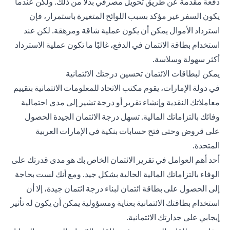
دفعة مقدمة عن طريق تحويل مصرفي بدلاً من ذلك. ولكن عندما
يكون السفر غير مؤكد بسبب اللوائح المتغيرة باستمرار، فإن
استرداد الأموال يمكن أن يكون عملية شاقة ومرهقة. لكن عند
استخدام بطاقة الائتمان في الدفع، غالبًا ما تكون عملية الاسترداد
أكثر سهولة وسلاسة.
يمكن لبطاقات الائتمان تحسين درجتك الائتمانية
في دولة الإمارات، يقوم مكتب الاتحاد للمعلومات الائتمانية بتقييم
معاملاتك النقدية وإنشاء تقرير أو درجة تشير إلى مدى احتمالية
وفائك بالتزاماتك المالية. تسهل درجة الائتمان الجيدة الحصول
على قروض وحتى فتح حسابات بنكية في الإمارات العربية
المتحدة.
أحد أهم العوامل في تقرير الائتمان الخاص بك هو مدى قدرتك على
الوفاء بالتزاماتك المالية الحالية بشكل جيد. ومع أنك لست بحاجة
إلى الحصول على بطاقة ائتمان لبناء درجة ائتمان جيدة، إلا أن
استخدام بطاقتك الائتمانية بعناية ومسؤولية يمكن أن يكون له تأثير
إيجابي على جدارتك الائتمانية.