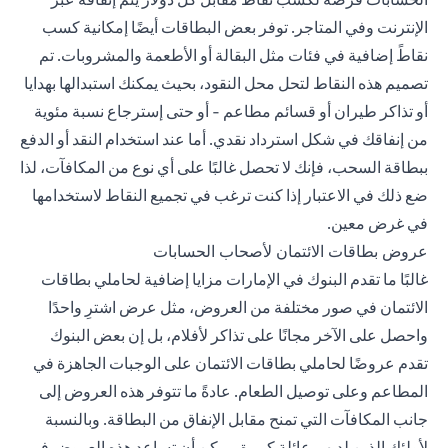
الإنترنت وفي المتاجر. توفر بعض البطاقات أيضًا إمكانية كسب
نقاطً إضافية في فئات مثل البقالة أو الأطعمة والمشروبات. تم
تصميم هذه النقاط لتحل محل النقود، بحيث يمكنك استبدالها بهدايا
أو تذاكر طيران أو قسائم مطاعم - أو حتى إسترجاع نسبة مئوية
من إنفاقك في شكل استرداد نقدي. أما عند استخدام النقد أو الدفع
ببطاقة السحب، فإنك لا تحصل غالبًا على أي نوع من المكافآت، لذا
ضع ذلك في الاعتبار إذا كنت ترغب في تجميع النقاط لاستخدامها
في غرض معين.
عروض بطاقات الائتمان لأصحاب الحسابات
غالبًا ما تقدم البنوك في الإمارات مزايا إضافية لحاملي بطاقات
الائتمان في صور مختلفة من العروض، مثل عرض اشترِ واحدًا
واحصل على الآخر مجانًا على تذاكر لأفلام، بل إن بعض البنوك
تقدم عروضًا لحاملي بطاقات الائتمان على الوجبات الجاهزة في
المطاعم وعلى توصيل الطعام. عادةً ما تتوفر هذه العروض إلى
جانب المكافآت التي تمنح مقابل الإنفاق من البطاقة. وبالنسبة
لأولئك الذين لديهم عائلة كبيرة، يمكن أن تساعد هذه العروض في