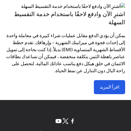
اشترِ الآن وادفع لاحقًا باستخدام خدمة التقسيط
السهلة
يمكن أن يؤدي الدفع مقابل عمليات شراء كبيرة في معاملة واحدة
إلى إحداث فجوة في ميزانيتك الشهرية - وإرهاقك. تقدم خطط
الأقساط الشهرية المتساوية (EMI) بديلاً. إذا كنت بحاجة إلى تمويل
عناصر باهظة الثمن بتكلفة منخفضة ، فيمكن أن تساعدك بطاقات
الائتمان في خلق هيكل دفع يناسب عاداتك المالية. لتحصل على
راحة البال دون التنازل عن نمط الحياة.
اقرأ المزيد
(opens in a new tab)
(opens in a new tab)
(opens in a new tab)