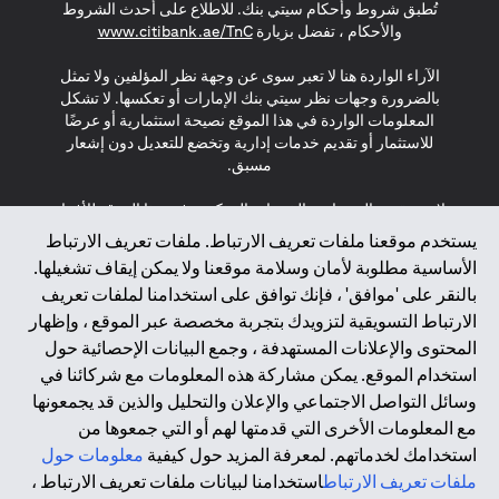
تُطبق شروط وأحكام سيتي بنك. للاطلاع على أحدث الشروط
(opens in a new tab)
والأحكام ، تفضل بزيارة
www.citibank.ae/TnC
الآراء الواردة هنا لا تعبر سوى عن وجهة نظر المؤلفين ولا تمثل
بالضرورة وجهات نظر سيتي بنك الإمارات أو تعكسها. لا تشكل
المعلومات الواردة في هذا الموقع نصيحة استثمارية أو عرضًا
للاستثمار أو تقديم خدمات إدارية وتخضع للتعديل دون إشعار
مسبق.
لا يتم تقديم المنتجات والخدمات المذكورة في هذا الموقع للأفراد
المقيمين في الاتحاد الأوروبي أو المنطقة الاقتصادية الأوروبية أو
يستخدم موقعنا ملفات تعريف الارتباط. ملفات تعريف الارتباط
سويسرا أو غيرنسي أو جيرسي أو موناكو أو سان مارينو أو
الأساسية مطلوبة لأمان وسلامة موقعنا ولا يمكن إيقاف تشغيلها.
الفاتيكان أو جزيرة مان أو المملكة المتحدة أو خصوصية البيانات
بالنقر على 'موافق' ، فإنك توافق على استخدامنا لملفات تعريف
(لائحة حماية البيانات العامة \ قانون حماية البيانات الشخصية
الارتباط التسويقية لتزويدك بتجربة مخصصة عبر الموقع ، وإظهار
العامة \ قانون خصوصية نيوزيلندا). المحتوى الموجود في هذه
الصفحة ليس ولا ينبغي تفسيره على أنه عرض أو دعوة أو دعوة
المحتوى والإعلانات المستهدفة ، وجمع البيانات الإحصائية حول
لشراء أو بيع أي من المنتجات والخدمات المذكورة هنا لمثل هؤلاء
استخدام الموقع. يمكن مشاركة هذه المعلومات مع شركائنا في
الأفراد.
وسائل التواصل الاجتماعي والإعلان والتحليل والذين قد يجمعونها
مع المعلومات الأخرى التي قدمتها لهم أو التي جمعوها من
*GDPR – اللائحة العامة لحماية البيانات؛ * LGPD – Lei Geral de
استخدامك لخدماتهم. لمعرفة المزيد حول كيفية
معلومات حول
Proteção de Dados Pessoais ; *NZPA – قانون الخصوصية
النيوزيلندي
ملفات تعريف الارتباط
استخدامنا لبيانات ملفات تعريف الارتباط ،