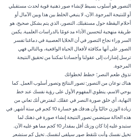
التصور هو أسلوب بسيط لإنشاء صور ذهنية قوية لحدث مستقبلي
أو للنتيجة المرجوة. الآن، لا ينبغي الخلط بين هذا وبين الآمال أو
أحلام اليقظة حول مستقبلك. التصور، الذي يتم بشكل صحيح، هو
طريقة منهجية لتحسين الأداء مدعومًا بالدراسات العلمية. يكمن
السر وراء نجاح التصور في أن الخلايا العصبية في دماغنا تفسر
الصور على أنها مكافئة لأفعال الحياة الواقعية، وبالتالي فهي
ترسل إشارات إلى عقولنا وأجسادنا تمكننا من تحقيق النتيجة
المرجوة.
تذوق طعم النصر؛ خطط لخطواتك
هناك نوعان من التصور: تصور النتائج وتصور أسلوب العمل. كما
يوحي الاسم، ينطوي المفهوم الأول على رؤية نفسك عند خط
النهاية، أي خلق صورة النصر في عقلك. لنفترض أنك تعاني من
زيادة الوزن حاليًا وأن هدفك هو خسارة 10 كجم في ستة أشهر. في
هذه الحالة سيتضمن تصور النتيجة إنشاء صورة في ذهنك لما
ستبدو عليه إذا كان وزنك أقل بمقدار 10 كجم مما هو عليه الآن.
تخيل نفسك وأنت تلتقط صور سيلفي لنفسك. تخيل كم ستشعر