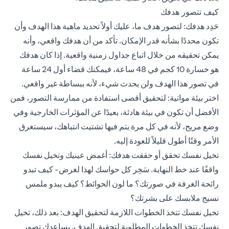
كيف تتصور هدفك
حَدِد هدفك: لتصور هدف ما، عليك أولاً تحديد ماهية هذا الهدف وأن
تكون محددًا بشأنه قدر الإمكان. تأكد من أن هدفك واقعي، وأنه
يمكن تحقيقه من خلال اتباع جداول زمنية واقعية. إذا كان هدفك
هو خسارة 10 كجم في 48 ساعة، فيمكنك قضاء أول 24 ساعة
في تصور هذا الهدف ولن يحدث شيء، لأنه ببساطة غير واقعي.
اختر بيئة مواتية: لتحقيق أقصى استفادة من ممارسة التصور، فمن
الأفضل أن تكون في بيئة هادئة، بعيدًا عن المؤثرات الخارجية وفي
وضع مريح، لأنه في كل مرة يتم فيها تشتيت انتباهك، سيستغرق
الأمر وقتًا أطول قليلاً للعودة إليه.
تخيل نفسك تحقق أو حققت هدفك: أغمض عينيك وتخيل نفسك
واقفًا عند خط النهاية. سَخِر كل حواسك لهذا لغرض- كيف تبدو
رائحة الغرفة في صورتك؟ ما لون الحوائط؟ كيف يبدو ملمس
نسيج ملابسك على بشرتك؟
تخيل نفسك تتخذ الخطوات اللازمة لتحقيق الهدف: بعد ذلك، تخيل
نفسك تتخذ الخطوات المطلوبة لتحقيق الهدف. يساعدك تصور