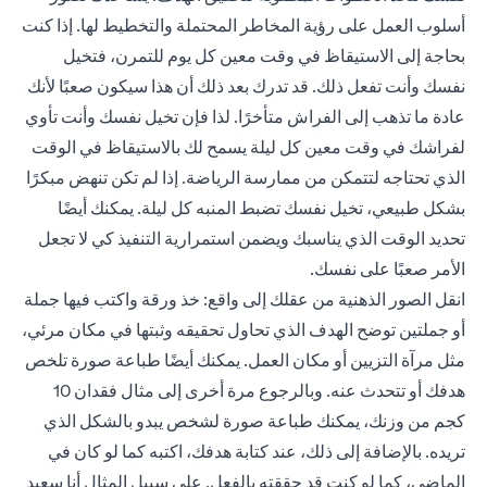
أسلوب العمل على رؤية المخاطر المحتملة والتخطيط لها. إذا كنت
بحاجة إلى الاستيقاظ في وقت معين كل يوم للتمرن، فتخيل
نفسك وأنت تفعل ذلك. قد تدرك بعد ذلك أن هذا سيكون صعبًا لأنك
عادة ما تذهب إلى الفراش متأخرًا. لذا فإن تخيل نفسك وأنت تأوي
لفراشك في وقت معين كل ليلة يسمح لك بالاستيقاظ في الوقت
الذي تحتاجه لتتمكن من ممارسة الرياضة. إذا لم تكن تنهض مبكرًا
بشكل طبيعي، تخيل نفسك تضبط المنبه كل ليلة. يمكنك أيضًا
تحديد الوقت الذي يناسبك ويضمن استمرارية التنفيذ كي لا تجعل
الأمر صعبًا على نفسك.
انقل الصور الذهنية من عقلك إلى واقع: خذ ورقة واكتب فيها جملة
أو جملتين توضح الهدف الذي تحاول تحقيقه وثبتها في مكان مرئي،
مثل مرآة التزيين أو مكان العمل. يمكنك أيضًا طباعة صورة تلخص
هدفك أو تتحدث عنه. وبالرجوع مرة أخرى إلى مثال فقدان 10
كجم من وزنك، يمكنك طباعة صورة لشخص يبدو بالشكل الذي
تريده. بالإضافة إلى ذلك، عند كتابة هدفك، اكتبه كما لو كان في
الماضي، كما لو كنت قد حققته بالفعل. على سبيل المثال أنا سعيد