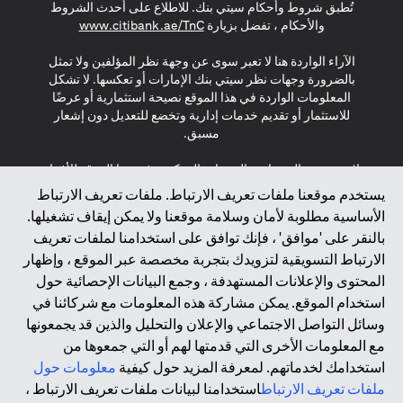
تُطبق شروط وأحكام سيتي بنك. للاطلاع على أحدث الشروط
s in a new tab
والأحكام ، تفضل بزيارة
www.citibank.ae/TnC
الآراء الواردة هنا لا تعبر سوى عن وجهة نظر المؤلفين ولا تمثل
بالضرورة وجهات نظر سيتي بنك الإمارات أو تعكسها. لا تشكل
المعلومات الواردة في هذا الموقع نصيحة استثمارية أو عرضًا
للاستثمار أو تقديم خدمات إدارية وتخضع للتعديل دون إشعار
مسبق.
لا يتم تقديم المنتجات والخدمات المذكورة في هذا الموقع للأفراد
المقيمين في الاتحاد الأوروبي أو المنطقة الاقتصادية الأوروبية أو
يستخدم موقعنا ملفات تعريف الارتباط. ملفات تعريف الارتباط
سويسرا أو غيرنسي أو جيرسي أو موناكو أو سان مارينو أو
الأساسية مطلوبة لأمان وسلامة موقعنا ولا يمكن إيقاف تشغيلها.
الفاتيكان أو جزيرة مان أو المملكة المتحدة أو خصوصية البيانات
بالنقر على 'موافق' ، فإنك توافق على استخدامنا لملفات تعريف
(لائحة حماية البيانات العامة \ قانون حماية البيانات الشخصية
الارتباط التسويقية لتزويدك بتجربة مخصصة عبر الموقع ، وإظهار
العامة \ قانون خصوصية نيوزيلندا). المحتوى الموجود في هذه
الصفحة ليس ولا ينبغي تفسيره على أنه عرض أو دعوة أو دعوة
المحتوى والإعلانات المستهدفة ، وجمع البيانات الإحصائية حول
لشراء أو بيع أي من المنتجات والخدمات المذكورة هنا لمثل هؤلاء
استخدام الموقع. يمكن مشاركة هذه المعلومات مع شركائنا في
الأفراد.
وسائل التواصل الاجتماعي والإعلان والتحليل والذين قد يجمعونها
مع المعلومات الأخرى التي قدمتها لهم أو التي جمعوها من
*GDPR – اللائحة العامة لحماية البيانات؛ * LGPD – Lei Geral de
استخدامك لخدماتهم. لمعرفة المزيد حول كيفية
معلومات حول
Proteção de Dados Pessoais ; *NZPA – قانون الخصوصية
النيوزيلندي
ملفات تعريف الارتباط
استخدامنا لبيانات ملفات تعريف الارتباط ،