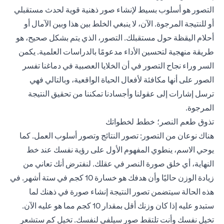
التصور هو أسلوب بسيط لإنشاء صور ذهنية قوية لحدث مستقبلي
أو للنتيجة المرجوة. الآن، لا ينبغي الخلط بين هذا وبين الآمال أو
أحلام اليقظة حول مستقبلك. التصور، الذي يتم بشكل صحيح، هو
طريقة منهجية لتحسين الأداء مدعومًا بالدراسات العلمية. يكمن
السر وراء نجاح التصور في أن الخلايا العصبية في دماغنا تفسر
الصور على أنها مكافئة لأفعال الحياة الواقعية، وبالتالي فهي
ترسل إشارات إلى عقولنا وأجسادنا تمكننا من تحقيق النتيجة
المرجوة.
تذوق طعم النصر؛ خطط لخطواتك
هناك نوعان من التصور: تصور النتائج وتصور أسلوب العمل. كما
يوحي الاسم، ينطوي المفهوم الأول على رؤية نفسك عند خط
النهاية، أي خلق صورة النصر في عقلك. لنفترض أنك تعاني من
زيادة الوزن حاليًا وأن هدفك هو خسارة 10 كجم في ستة أشهر. في
هذه الحالة سيتضمن تصور النتيجة إنشاء صورة في ذهنك لما
ستبدو عليه إذا كان وزنك أقل بمقدار 10 كجم مما هو عليه الآن.
تخيل نفسك وأنت تلتقط صور سيلفي لنفسك. تخيل كم ستشعر