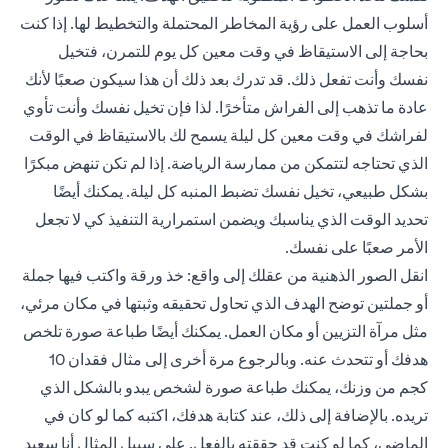
أسلوب العمل على رؤية المخاطر المحتملة والتخطيط لها. إذا كنت
بحاجة إلى الاستيقاظ في وقت معين كل يوم للتمرن، فتخيل
نفسك وأنت تفعل ذلك. قد تدرك بعد ذلك أن هذا سيكون صعبًا لأنك
عادة ما تذهب إلى الفراش متأخرًا. لذا فإن تخيل نفسك وأنت تأوي
لفراشك في وقت معين كل ليلة يسمح لك بالاستيقاظ في الوقت
الذي تحتاجه لتتمكن من ممارسة الرياضة. إذا لم تكن تنهض مبكرًا
بشكل طبيعي، تخيل نفسك تضبط المنبه كل ليلة. يمكنك أيضًا
تحديد الوقت الذي يناسبك ويضمن استمرارية التنفيذ كي لا تجعل
الأمر صعبًا على نفسك.
انقل الصور الذهنية من عقلك إلى واقع: خذ ورقة واكتب فيها جملة
أو جملتين توضح الهدف الذي تحاول تحقيقه وثبتها في مكان مرئي،
مثل مرآة التزيين أو مكان العمل. يمكنك أيضًا طباعة صورة تلخص
هدفك أو تتحدث عنه. وبالرجوع مرة أخرى إلى مثال فقدان 10
كجم من وزنك، يمكنك طباعة صورة لشخص يبدو بالشكل الذي
تريده. بالإضافة إلى ذلك، عند كتابة هدفك، اكتبه كما لو كان في
الماضي، كما لو كنت قد حققته بالفعل. على سبيل المثال أنا سعيد