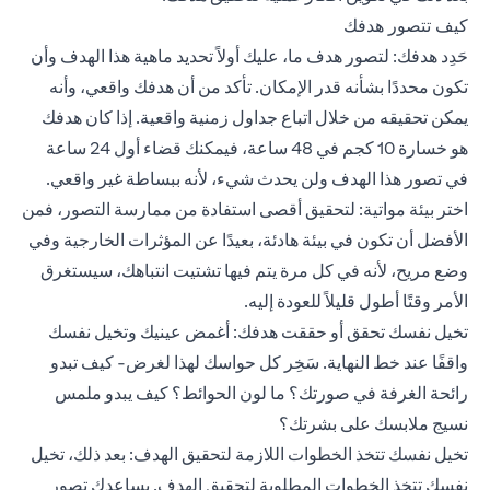
كيف تتصور هدفك
حَدِد هدفك: لتصور هدف ما، عليك أولاً تحديد ماهية هذا الهدف وأن
تكون محددًا بشأنه قدر الإمكان. تأكد من أن هدفك واقعي، وأنه
يمكن تحقيقه من خلال اتباع جداول زمنية واقعية. إذا كان هدفك
هو خسارة 10 كجم في 48 ساعة، فيمكنك قضاء أول 24 ساعة
في تصور هذا الهدف ولن يحدث شيء، لأنه ببساطة غير واقعي.
اختر بيئة مواتية: لتحقيق أقصى استفادة من ممارسة التصور، فمن
الأفضل أن تكون في بيئة هادئة، بعيدًا عن المؤثرات الخارجية وفي
وضع مريح، لأنه في كل مرة يتم فيها تشتيت انتباهك، سيستغرق
الأمر وقتًا أطول قليلاً للعودة إليه.
تخيل نفسك تحقق أو حققت هدفك: أغمض عينيك وتخيل نفسك
واقفًا عند خط النهاية. سَخِر كل حواسك لهذا لغرض- كيف تبدو
رائحة الغرفة في صورتك؟ ما لون الحوائط؟ كيف يبدو ملمس
نسيج ملابسك على بشرتك؟
تخيل نفسك تتخذ الخطوات اللازمة لتحقيق الهدف: بعد ذلك، تخيل
نفسك تتخذ الخطوات المطلوبة لتحقيق الهدف. يساعدك تصور