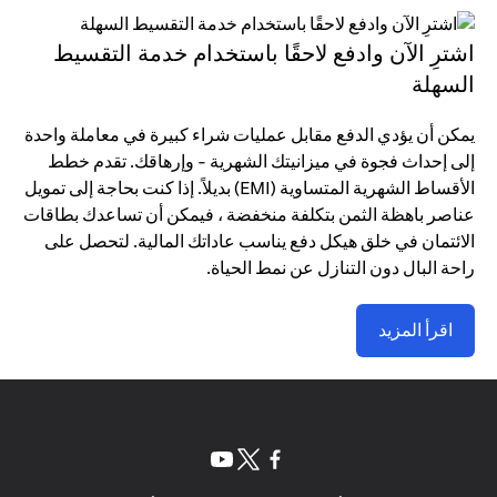
اشترِ الآن وادفع لاحقًا باستخدام خدمة التقسيط
السهلة
يمكن أن يؤدي الدفع مقابل عمليات شراء كبيرة في معاملة واحدة
إلى إحداث فجوة في ميزانيتك الشهرية - وإرهاقك. تقدم خطط
الأقساط الشهرية المتساوية (EMI) بديلاً. إذا كنت بحاجة إلى تمويل
عناصر باهظة الثمن بتكلفة منخفضة ، فيمكن أن تساعدك بطاقات
الائتمان في خلق هيكل دفع يناسب عاداتك المالية. لتحصل على
راحة البال دون التنازل عن نمط الحياة.
اقرأ المزيد
opens in a new tab
opens in a new tab
opens in a new tab