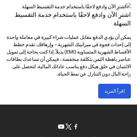
اشترِ الآن وادفع لاحقًا باستخدام خدمة التقسيط
السهلة
يمكن أن يؤدي الدفع مقابل عمليات شراء كبيرة في معاملة واحدة
إلى إحداث فجوة في ميزانيتك الشهرية - وإرهاقك. تقدم خطط
الأقساط الشهرية المتساوية (EMI) بديلاً. إذا كنت بحاجة إلى تمويل
عناصر باهظة الثمن بتكلفة منخفضة ، فيمكن أن تساعدك بطاقات
الائتمان في خلق هيكل دفع يناسب عاداتك المالية. لتحصل على
راحة البال دون التنازل عن نمط الحياة.
اقرأ المزيد
(opens in a new tab)
(opens in a new tab)
(opens in a new tab)