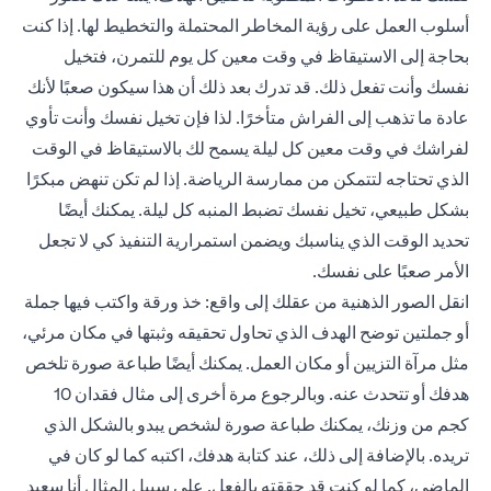
أسلوب العمل على رؤية المخاطر المحتملة والتخطيط لها. إذا كنت
بحاجة إلى الاستيقاظ في وقت معين كل يوم للتمرن، فتخيل
نفسك وأنت تفعل ذلك. قد تدرك بعد ذلك أن هذا سيكون صعبًا لأنك
عادة ما تذهب إلى الفراش متأخرًا. لذا فإن تخيل نفسك وأنت تأوي
لفراشك في وقت معين كل ليلة يسمح لك بالاستيقاظ في الوقت
الذي تحتاجه لتتمكن من ممارسة الرياضة. إذا لم تكن تنهض مبكرًا
بشكل طبيعي، تخيل نفسك تضبط المنبه كل ليلة. يمكنك أيضًا
تحديد الوقت الذي يناسبك ويضمن استمرارية التنفيذ كي لا تجعل
الأمر صعبًا على نفسك.
انقل الصور الذهنية من عقلك إلى واقع: خذ ورقة واكتب فيها جملة
أو جملتين توضح الهدف الذي تحاول تحقيقه وثبتها في مكان مرئي،
مثل مرآة التزيين أو مكان العمل. يمكنك أيضًا طباعة صورة تلخص
هدفك أو تتحدث عنه. وبالرجوع مرة أخرى إلى مثال فقدان 10
كجم من وزنك، يمكنك طباعة صورة لشخص يبدو بالشكل الذي
تريده. بالإضافة إلى ذلك، عند كتابة هدفك، اكتبه كما لو كان في
الماضي، كما لو كنت قد حققته بالفعل. على سبيل المثال أنا سعيد