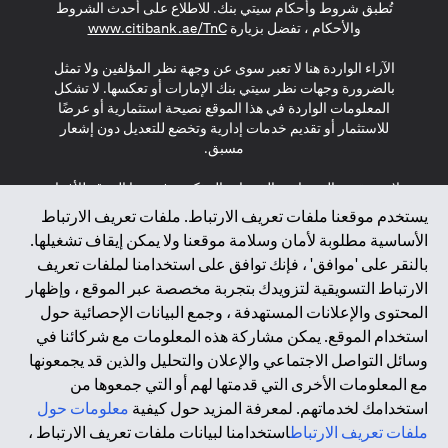
تُطبق شروط وأحكام سيتي بنك. للاطلاع على أحدث الشروط
(opens in a new tab)
والأحكام ، تفضل بزيارة
www.citibank.ae/TnC
الآراء الواردة هنا لا تعبر سوى عن وجهة نظر المؤلفين ولا تمثل
بالضرورة وجهات نظر سيتي بنك الإمارات أو تعكسها. لا تشكل
المعلومات الواردة في هذا الموقع نصيحة استثمارية أو عرضًا
للاستثمار أو تقديم خدمات إدارية وتخضع للتعديل دون إشعار
مسبق.
لا يتم تقديم المنتجات والخدمات المذكورة في هذا الموقع للأفراد
المقيمين في الاتحاد الأوروبي أو المنطقة الاقتصادية الأوروبية أو
يستخدم موقعنا ملفات تعريف الارتباط. ملفات تعريف الارتباط
سويسرا أو غيرنسي أو جيرسي أو موناكو أو سان مارينو أو
الأساسية مطلوبة لأمان وسلامة موقعنا ولا يمكن إيقاف تشغيلها.
الفاتيكان أو جزيرة مان أو المملكة المتحدة أو خصوصية البيانات
بالنقر على 'موافق' ، فإنك توافق على استخدامنا لملفات تعريف
(لائحة حماية البيانات العامة \ قانون حماية البيانات الشخصية
الارتباط التسويقية لتزويدك بتجربة مخصصة عبر الموقع ، وإظهار
العامة \ قانون خصوصية نيوزيلندا). المحتوى الموجود في هذه
الصفحة ليس ولا ينبغي تفسيره على أنه عرض أو دعوة أو دعوة
المحتوى والإعلانات المستهدفة ، وجمع البيانات الإحصائية حول
لشراء أو بيع أي من المنتجات والخدمات المذكورة هنا لمثل هؤلاء
استخدام الموقع. يمكن مشاركة هذه المعلومات مع شركائنا في
الأفراد.
وسائل التواصل الاجتماعي والإعلان والتحليل والذين قد يجمعونها
مع المعلومات الأخرى التي قدمتها لهم أو التي جمعوها من
*GDPR – اللائحة العامة لحماية البيانات؛ * LGPD – Lei Geral de
استخدامك لخدماتهم. لمعرفة المزيد حول كيفية
معلومات حول
Proteção de Dados Pessoais ; *NZPA – قانون الخصوصية
النيوزيلندي
ملفات تعريف الارتباط
استخدامنا لبيانات ملفات تعريف الارتباط ،