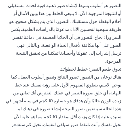
التصور هو أسلوب بسيط لإنشاء صور ذهنية قوية لحدث مستقبلي
أو للنتيجة المرجوة. الآن، لا ينبغي الخلط بين هذا وبين الآمال أو
أحلام اليقظة حول مستقبلك. التصور، الذي يتم بشكل صحيح، هو
طريقة منهجية لتحسين الأداء مدعومًا بالدراسات العلمية. يكمن
السر وراء نجاح التصور في أن الخلايا العصبية في دماغنا تفسر
الصور على أنها مكافئة لأفعال الحياة الواقعية، وبالتالي فهي
ترسل إشارات إلى عقولنا وأجسادنا تمكننا من تحقيق النتيجة
المرجوة.
تذوق طعم النصر؛ خطط لخطواتك
هناك نوعان من التصور: تصور النتائج وتصور أسلوب العمل. كما
يوحي الاسم، ينطوي المفهوم الأول على رؤية نفسك عند خط
النهاية، أي خلق صورة النصر في عقلك. لنفترض أنك تعاني من
زيادة الوزن حاليًا وأن هدفك هو خسارة 10 كجم في ستة أشهر. في
هذه الحالة سيتضمن تصور النتيجة إنشاء صورة في ذهنك لما
ستبدو عليه إذا كان وزنك أقل بمقدار 10 كجم مما هو عليه الآن.
تخيل نفسك وأنت تلتقط صور سيلفي لنفسك. تخيل كم ستشعر