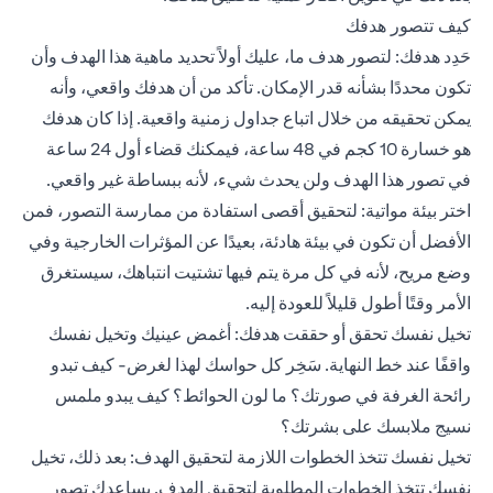
كيف تتصور هدفك
حَدِد هدفك: لتصور هدف ما، عليك أولاً تحديد ماهية هذا الهدف وأن
تكون محددًا بشأنه قدر الإمكان. تأكد من أن هدفك واقعي، وأنه
يمكن تحقيقه من خلال اتباع جداول زمنية واقعية. إذا كان هدفك
هو خسارة 10 كجم في 48 ساعة، فيمكنك قضاء أول 24 ساعة
في تصور هذا الهدف ولن يحدث شيء، لأنه ببساطة غير واقعي.
اختر بيئة مواتية: لتحقيق أقصى استفادة من ممارسة التصور، فمن
الأفضل أن تكون في بيئة هادئة، بعيدًا عن المؤثرات الخارجية وفي
وضع مريح، لأنه في كل مرة يتم فيها تشتيت انتباهك، سيستغرق
الأمر وقتًا أطول قليلاً للعودة إليه.
تخيل نفسك تحقق أو حققت هدفك: أغمض عينيك وتخيل نفسك
واقفًا عند خط النهاية. سَخِر كل حواسك لهذا لغرض- كيف تبدو
رائحة الغرفة في صورتك؟ ما لون الحوائط؟ كيف يبدو ملمس
نسيج ملابسك على بشرتك؟
تخيل نفسك تتخذ الخطوات اللازمة لتحقيق الهدف: بعد ذلك، تخيل
نفسك تتخذ الخطوات المطلوبة لتحقيق الهدف. يساعدك تصور