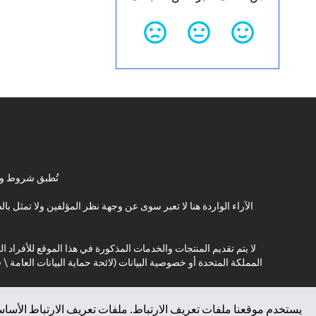
تُطبق شروط وأ
الآراء الواردة هنا لا تعبر سوى عن وجهة نظر المؤلفين ولا تمثل 
لا يتم تقديم المنتجات والخدمات المذكورة في هذا الموقع للأفراد ال
المملكة المتحدة أو خصوصية البيانات (لائحة حماية البيانات العامة 
*GDPR – اللائحة العامة لحماية البيانات؛ * LGPD – Lei Geral de Proteção de Dados Pessoais ; *NZPA – قانون الخصوصية النيوزيلندي
يستخدم موقعنا ملفات تعريف الارتباط. ملفات تعريف الارتباط الأساسي