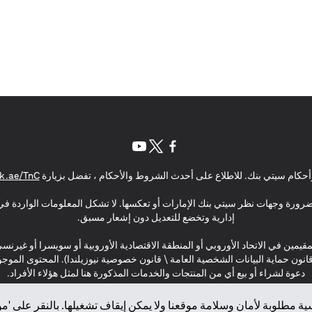
(opens in a new tab)
(opens in a new tab)
(opens in a new tab)
حكام سيتي بنك. للاطلاع على أحدث الشروط والأحكام ، تفضل بزيارة
k.ae/TnC
بالضرورة وجهات نظر سيتي بنك الإمارات أو تعكسها. لا تشكل المعلومات الواردة في 
إدارية وتخضع للتعديل دون إشعار مسبق.
مقيمين في الاتحاد الأوروبي أو المنطقة الاقتصادية الأوروبية أو سويسرا أو غيرنس
\ قانون حماية البيانات الشخصية العامة \ قانون خصوصية نيوزيلندا). المحتوى ال
دعوة لشراء أو بيع أي من المنتجات والخدمات المذكورة هنا لمثل هؤلاء الأفراد.
ة مطلوبة لأمان وسلامة موقعنا ولا يمكن إيقاف تشغيلها. بالنقر على 'مو