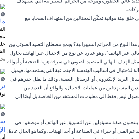
ديد عالي الخطورة وموجه من الجرائم السيبرانية التي تستهدف
ركات.
تحوّل إلى العمل عن بُعد، نتيجةً لتفشي جائحة كوفيد-19، إلى خلق بيئة مواتية تمكّن المحتالين من استهداف الضحايا مع
ما 
الت
مجر
على
م هذا النوع من الجرائم السيبرانية؟ يجمع مصطلح التصيد الصوتي بين
الش
لي عبر الهاتف"، وهو عبارة عن نوع من الاحتيال عبر الهاتف يحاول
بحي
ل الهدف النهائي للمتصيد الصوتي في سرقة هوية الضحية أو أمواله.
ة للاحتيال في أساليب الهندسة الاجتماعية التي يستخدمها. فيميل
ئل البريد الإلكتروني أو الرسائل النصية، وذلك ما يقلل حذرهم في
ترش
دين المستهدفين من عمليات الاحتيال، والواقع أن العديد من
توف
وصول ليس فقط إلى معلومات المستخدمين الخاصة بل أيضًا إلى
سيت
ن ينتحلون صفة مسؤولين عن التسويق عبر الهاتف أو موظفين في
الإ
 الفني أو خبراء في الصناعة أو أحد الهيئات. وكما هو الحال عادةً،
أسل