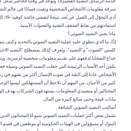
خدمة الرسائل النصية القصيرة). ويوجد في وقتنا الحاضر شكل ج
سرقة معلومات الأشخاص الشخصية وتعيث فسادًا في عالم الش
أدى ال
استفادتهم من نقاط الضعف التقنية والفجوات الأمنية.
ماذا يعني التصيد الصوتي؟
إذًا، ما الذي تنطوي عليه عملية التصيد الصوتي بالتحديد وكيف يت
كلمتي "الصوت" و"التصيد"، ويُعرف كذلك بمصطلح "التصيد الاحتيا
خداع الضحايا لدفعهم على تقديم معلومات شخصية أو سرية، ويتمث
تكمن أحد الأسباب الرئيسة التي جعلت التصيد الصوتي وسيلة فعال
الأشخاص عادةً إلى الثقة في صوت الإنسان أكثر من ثقتهم في رسا
كثير من الأحيان. من المهم أن نلاحظ أن المستهلكين ليسوا الوحي
المحتالين أو متصيدي المعلومات، يستهدفون الشركات بهدف ال
بيانات قيمة وجني مبالغ كبيرة من المال.
أساليب التصيد الصوتي الشائعة
تشمل بعض أكثر عمليات التصيد الصوتي شيوعًا المحتالون الذي
البنوك أو مسؤولين في الهيئات الحكومية أو موظفين في قسم الدعم