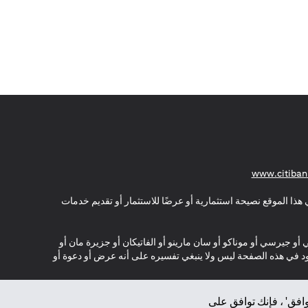
(opens in a new tab)
www.citiban
هذا الموقع نصيحة استثمارية أو عرضًا للاستثمار أو تقديم خدمات
ي أو جيرسي أو موناكو أو سان مارينو أو الفاتيكان أو جزيرة مان أو
موجود في هذه الصفحة ليس ولا ينبغي تفسيره على أنه عرض أو دعوة أو
افق' ، فإنك توافق على