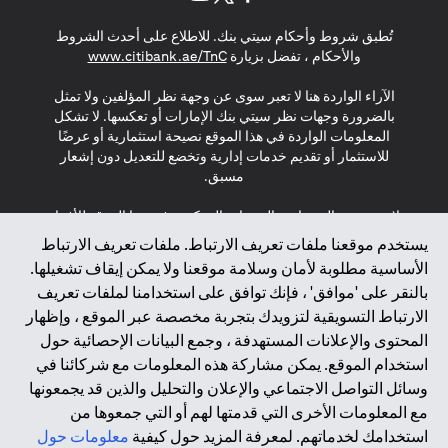
opens in a new tab
opens in a new tab
opens in a new tab
تُطبق شروط وأحكام سيتي بنك. للاطلاع على أحدث الشروط
s in a new tab
والأحكام ، تفضل بزيارة
www.citibank.ae/TnC
الآراء الواردة هنا لا تعبر سوى عن وجهة نظر المؤلفين ولا تمثل
بالضرورة وجهات نظر سيتي بنك الإمارات أو تعكسها. لا تشكل
المعلومات الواردة في هذا الموقع نصيحة استثمارية أو عرضًا
للاستثمار أو تقديم خدمات إدارية وتخضع للتعديل دون إشعار
مسبق.
لا يتم تقديم المنتجات والخدمات المذكورة في هذا الموقع للأفراد
المقيمين في الاتحاد الأوروبي أو المنطقة الاقتصادية الأوروبية أو
يستخدم موقعنا ملفات تعريف الارتباط. ملفات تعريف الارتباط
سويسرا أو غيرنسي أو جيرسي أو موناكو أو سان مارينو أو
الأساسية مطلوبة لأمان وسلامة موقعنا ولا يمكن إيقاف تشغيلها.
الفاتيكان أو جزيرة مان أو المملكة المتحدة أو خصوصية البيانات
بالنقر على 'موافق' ، فإنك توافق على استخدامنا لملفات تعريف
(لائحة حماية البيانات العامة \ قانون حماية البيانات الشخصية
الارتباط التسويقية لتزويدك بتجربة مخصصة عبر الموقع ، وإظهار
العامة \ قانون خصوصية نيوزيلندا). المحتوى الموجود في هذه
الصفحة ليس ولا ينبغي تفسيره على أنه عرض أو دعوة أو دعوة
المحتوى والإعلانات المستهدفة ، وجمع البيانات الإحصائية حول
لشراء أو بيع أي من المنتجات والخدمات المذكورة هنا لمثل هؤلاء
استخدام الموقع. يمكن مشاركة هذه المعلومات مع شركائنا في
الأفراد.
وسائل التواصل الاجتماعي والإعلان والتحليل والذين قد يجمعونها
مع المعلومات الأخرى التي قدمتها لهم أو التي جمعوها من
*GDPR – اللائحة العامة لحماية البيانات؛ * LGPD – Lei Geral de
استخدامك لخدماتهم. لمعرفة المزيد حول كيفية
معلومات حول
Proteção de Dados Pessoais ; *NZPA – قانون الخصوصية