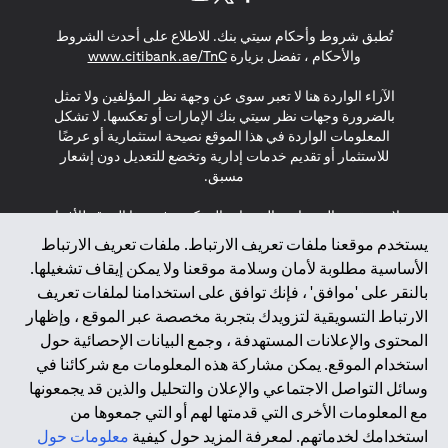
(opens in a new tab)
(opens in a new tab)
(opens in a new tab)
تُطبق شروط وأحكام سيتي بنك. للاطلاع على أحدث الشروط
(opens in a new tab)
والأحكام ، تفضل بزيارة
www.citibank.ae/TnC
الآراء الواردة هنا لا تعبر سوى عن وجهة نظر المؤلفين ولا تمثل
بالضرورة وجهات نظر سيتي بنك الإمارات أو تعكسها. لا تشكل
المعلومات الواردة في هذا الموقع نصيحة استثمارية أو عرضًا
للاستثمار أو تقديم خدمات إدارية وتخضع للتعديل دون إشعار
مسبق.
لا يتم تقديم المنتجات والخدمات المذكورة في هذا الموقع للأفراد
المقيمين في الاتحاد الأوروبي أو المنطقة الاقتصادية الأوروبية أو
يستخدم موقعنا ملفات تعريف الارتباط. ملفات تعريف الارتباط
سويسرا أو غيرنسي أو جيرسي أو موناكو أو سان مارينو أو
الأساسية مطلوبة لأمان وسلامة موقعنا ولا يمكن إيقاف تشغيلها.
الفاتيكان أو جزيرة مان أو المملكة المتحدة أو خصوصية البيانات
بالنقر على 'موافق' ، فإنك توافق على استخدامنا لملفات تعريف
(لائحة حماية البيانات العامة \ قانون حماية البيانات الشخصية
الارتباط التسويقية لتزويدك بتجربة مخصصة عبر الموقع ، وإظهار
العامة \ قانون خصوصية نيوزيلندا). المحتوى الموجود في هذه
الصفحة ليس ولا ينبغي تفسيره على أنه عرض أو دعوة أو دعوة
المحتوى والإعلانات المستهدفة ، وجمع البيانات الإحصائية حول
لشراء أو بيع أي من المنتجات والخدمات المذكورة هنا لمثل هؤلاء
استخدام الموقع. يمكن مشاركة هذه المعلومات مع شركائنا في
الأفراد.
وسائل التواصل الاجتماعي والإعلان والتحليل والذين قد يجمعونها
مع المعلومات الأخرى التي قدمتها لهم أو التي جمعوها من
*GDPR – اللائحة العامة لحماية البيانات؛ * LGPD – Lei Geral de
استخدامك لخدماتهم. لمعرفة المزيد حول كيفية
معلومات حول
Proteção de Dados Pessoais ; *NZPA – قانون الخصوصية