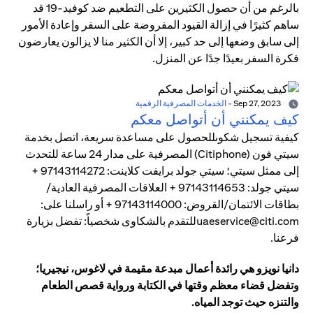
بالرغم من أن حصول الكثيرين على التطعيم ضد كوفيد-19 قد
ساهم كثيرًا في إزالة القيود المفروضة على السفر وإعادة الأمور
إلى سابق وضعها إلى حد كبير، إلا أن الكثير منا لا يزالون يعارضون
فكرة السفر بعيدًا جدًا عن المنزل.
Sep 27, 2023
-
الخدمات المصرفية الرقمية
كيف يمكنني أن أتواصل معكم
كيفية تسجيل شكوىللحصول على مساعدة سريعة، اتصل بخدمة
سيتي فون (Citiphone) المصرفية على مدار 24 ساعة للتحدث
إلى ممثل سيتي؛ سيتي جولد برايفت كلاينت: 97143114272 +
سيتي جولد: 97143114653 + العلاقات المصرفية العادية/
بطاقات الائتمان/القروض: 97143114000 + أو راسلنا على:
uaeservice@citi.comللتقدم بالشكاوى شخصياً: تفضل بزيارة
فرعنا.
دانيا نويزو هي رائدة أعمال مبدعة مقيمة في لاغوس، نيجيريا؛
وتفضل قضاء معظم وقتها في الكتابة ورواية قصص الطعام
والتنزه حيث توجد المياه.