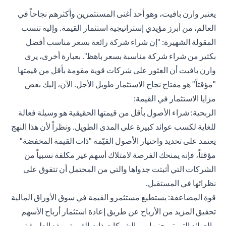
يعتبر وارن بافيت، وهو أحد أغنى المستثمرين وأكثرهم نجاحاً في
العالم، من أبرز مؤيدي إستراتيجية استثمار القيمة. وإليه تنسب
المقولة الشهيرة: "إن شراء شركة رائعة بسعر مناسب أفضل
بكثير من شراء شركة مناسبة بسعر باهظ". بعبارة أخرى، يرى
وارن بافيت أن العثور على شركات قوية مقومة بأقل من قيمتها
"مؤقتاً" هو مفتاح نجاح الاستثمار طويل الأجل. الآن، إليك بعض
مزايا الاستثمار في القيمة:
الربحية: شراء الأصول بأقل من قيمتها الحقيقية هو وسيلة فعالة
للغاية لكسب عوائد كبيرة على المدى الطويل. ونظراً لأن هذا النهج
يعتمد على تحديد واختيار الأصول القيّمة "ذات القيمة المخفضة"
مؤقتاً، فإنه يمنحك الفرصة لامتلاك أسهم غير مكلفة نسبياً من
الشركات التي أثبتت جدواها والتي من المحتمل أن تتفوق على
نظرائها في المستقبل.
قوة المضاعفة: يستطيع مستثمرو القيمة في سوق الأوراق المالية
تحقيق المزيد من الأرباح عن طريق إعادة استثمار أرباح الأسهم
والعوائد التي تم جنيها من الشركات ذات القيمة. بهذه الطريقة،