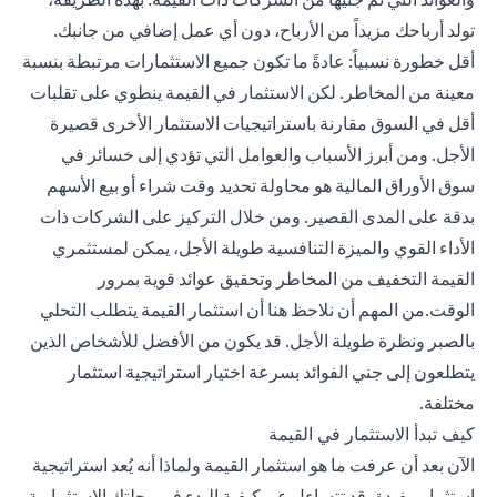
تولد أرباحك مزيداً من الأرباح، دون أي عمل إضافي من جانبك.
أقل خطورة نسبياً: عادةً ما تكون جميع الاستثمارات مرتبطة بنسبة
معينة من المخاطر. لكن الاستثمار في القيمة ينطوي على تقلبات
أقل في السوق مقارنة باستراتيجيات الاستثمار الأخرى قصيرة
الأجل. ومن أبرز الأسباب والعوامل التي تؤدي إلى خسائر في
سوق الأوراق المالية هو محاولة تحديد وقت شراء أو بيع الأسهم
بدقة على المدى القصير. ومن خلال التركيز على الشركات ذات
الأداء القوي والميزة التنافسية طويلة الأجل، يمكن لمستثمري
القيمة التخفيف من المخاطر وتحقيق عوائد قوية بمرور
الوقت.من المهم أن نلاحظ هنا أن استثمار القيمة يتطلب التحلي
بالصبر ونظرة طويلة الأجل. قد يكون من الأفضل للأشخاص الذين
يتطلعون إلى جني الفوائد بسرعة اختيار استراتيجية استثمار
مختلفة.
كيف تبدأ الاستثمار في القيمة
الآن بعد أن عرفت ما هو استثمار القيمة ولماذا أنه يُعد استراتيجية
استثمار مفيدة، قد تتساءل عن كيفية البدء في رحلتك الاستثمارية،