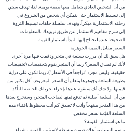
من أن الشخص العادي يتعامل معها بصفة يومية. لذا، تهدف سيتي
إلى تبسيط الاستثمار حتى يتمكن أي شخص من الشروع في
رحلته الاستثمارية مبكراً. وتهدف سلسلة حلقات تبسيط الثروة
إلى شرح مفاهيم الاستثمار عن طريق تزويدك بالمعلومات
الصحيحة عندما تحتاج إليها. لنبدأ باستثمار القيمة.
السعر مقابل القيمة الجوهرية
هل سبق لك أن مررت بسلعة في متجر ودققت فيها مرة أخرى
لأنك لم تصدق السعر؟ ربما أن المتجر يقوم بتخفيضات (تخفيضات
حقيقية، وليس مجرد "تراجعاً في الأسعار"). ربما تكون على دراية
بطبيعة السلعة وجوهرها وتعلم أن السعر المعروض أقل بكثير من
قيمتها. ولا شك أنك ستقوم عندها بإجراء تحرياتك الخاصة للتأكد
من أن السلعة أصلية ثم تدفع ثمنها لصاحب المتجر، وستخرج بعدها
من هذا المتجر مبتهجاً وأنت لا تصدق كم أنت محظوظ باقتناء هذه
السلعة القيّمة بسعر مخفض.
ما هو استثمار القيمة؟
يرسم السيناريو أعلاه صورة مبسطة لاستثمار القيمة - شراء