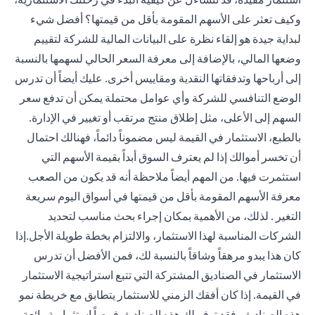
وكيف تعثر على الأسهم المقومة بأقل من قيمتها؟ أفضل شيء
لبداية جيدة هو إلقاء نظرة على البيانات المالية للشركة لتقييم
وضعها المالي، بالإضافة إلى معرفة السعر الحالي لسهمها بالنسبة
إلى أرباحها وتدفقاتها النقدية ومقاييس أخرى. عليك أيضاً أن تدرس
الوضع التنافسي للشركة وأي عوامل محتملة يمكن أن تدفع سعر
السهم إلى الأعلى، مثل إطلاق منتج مرتقب أو تغيير في الإدارة.
بالطبع، الاستثمار في القيمة ليس مضموناً دائماً، فهنالك احتمال
أن تخسر أموالك إذا لم يعترف السوق أبداً بقيمة الأسهم التي
استثمرت فيها. من المهم أيضاً ملاحظة أنه قد يكون من الصعب
معرفة الأسهم المقومة بأقل من قيمتها في أسواق اليوم سريعة
التغير . لذلك، من الأهمية بمكان إجراء بحث مناسب لتحديد
الشركات المناسبة لهذا الاستثمار، والالتزام بخطة طويلة الأجل.إذا
كان هذا يبدو مرهقاً وشاقاً بالنسبة لك، فمن الأفضل أن تدرس
الاستثمار في الصناديق المشتركة التي تتبع استراتيجية الاستثمار
في القيمة. إذا كان أفقك الزمني للاستثمار يتطابق مع خريطة نمو
هذه الصناديق، فقد توفر لك هذه الصناديق فرصاً استثمارية رائعة.