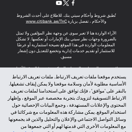
opens in a new tab
opens in a new tab
opens in a new tab
تُطبق شروط وأحكام سيتي بنك. للاطلاع على أحدث الشروط
s in a new tab
والأحكام ، تفضل بزيارة
www.citibank.ae/TnC
الآراء الواردة هنا لا تعبر سوى عن وجهة نظر المؤلفين ولا تمثل
بالضرورة وجهات نظر سيتي بنك الإمارات أو تعكسها. لا تشكل
المعلومات الواردة في هذا الموقع نصيحة استثمارية أو عرضًا
للاستثمار أو تقديم خدمات إدارية وتخضع للتعديل دون إشعار
مسبق.
لا يتم تقديم المنتجات والخدمات المذكورة في هذا الموقع للأفراد
المقيمين في الاتحاد الأوروبي أو المنطقة الاقتصادية الأوروبية أو
يستخدم موقعنا ملفات تعريف الارتباط. ملفات تعريف الارتباط
سويسرا أو غيرنسي أو جيرسي أو موناكو أو سان مارينو أو
الأساسية مطلوبة لأمان وسلامة موقعنا ولا يمكن إيقاف تشغيلها.
الفاتيكان أو جزيرة مان أو المملكة المتحدة أو خصوصية البيانات
بالنقر على 'موافق' ، فإنك توافق على استخدامنا لملفات تعريف
(لائحة حماية البيانات العامة \ قانون حماية البيانات الشخصية
الارتباط التسويقية لتزويدك بتجربة مخصصة عبر الموقع ، وإظهار
العامة \ قانون خصوصية نيوزيلندا). المحتوى الموجود في هذه
الصفحة ليس ولا ينبغي تفسيره على أنه عرض أو دعوة أو دعوة
المحتوى والإعلانات المستهدفة ، وجمع البيانات الإحصائية حول
لشراء أو بيع أي من المنتجات والخدمات المذكورة هنا لمثل هؤلاء
استخدام الموقع. يمكن مشاركة هذه المعلومات مع شركائنا في
الأفراد.
وسائل التواصل الاجتماعي والإعلان والتحليل والذين قد يجمعونها
مع المعلومات الأخرى التي قدمتها لهم أو التي جمعوها من
*GDPR – اللائحة العامة لحماية البيانات؛ * LGPD – Lei Geral de