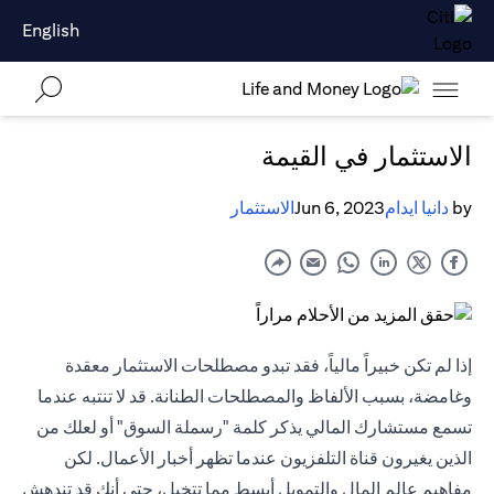
English
الاستثمار في القيمة
by
دانيا ايدام
Jun 6, 2023
الاستثمار
إذا لم تكن خبيراً مالياً، فقد تبدو مصطلحات الاستثمار معقدة
وغامضة، بسبب الألفاظ والمصطلحات الطنانة. قد لا تنتبه عندما
تسمع مستشارك المالي يذكر كلمة "رسملة السوق" أو لعلك من
الذين يغيرون قناة التلفزيون عندما تظهر أخبار الأعمال. لكن
مفاهيم عالم المال والتمويل أبسط مما تتخيل، حتى أنك قد تندهش