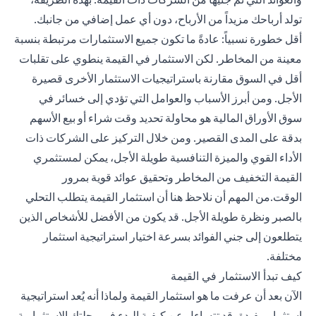
تولد أرباحك مزيداً من الأرباح، دون أي عمل إضافي من جانبك.
أقل خطورة نسبياً: عادةً ما تكون جميع الاستثمارات مرتبطة بنسبة
معينة من المخاطر. لكن الاستثمار في القيمة ينطوي على تقلبات
أقل في السوق مقارنة باستراتيجيات الاستثمار الأخرى قصيرة
الأجل. ومن أبرز الأسباب والعوامل التي تؤدي إلى خسائر في
سوق الأوراق المالية هو محاولة تحديد وقت شراء أو بيع الأسهم
بدقة على المدى القصير. ومن خلال التركيز على الشركات ذات
الأداء القوي والميزة التنافسية طويلة الأجل، يمكن لمستثمري
القيمة التخفيف من المخاطر وتحقيق عوائد قوية بمرور
الوقت.من المهم أن نلاحظ هنا أن استثمار القيمة يتطلب التحلي
بالصبر ونظرة طويلة الأجل. قد يكون من الأفضل للأشخاص الذين
يتطلعون إلى جني الفوائد بسرعة اختيار استراتيجية استثمار
مختلفة.
كيف تبدأ الاستثمار في القيمة
الآن بعد أن عرفت ما هو استثمار القيمة ولماذا أنه يُعد استراتيجية
استثمار مفيدة، قد تتساءل عن كيفية البدء في رحلتك الاستثمارية،