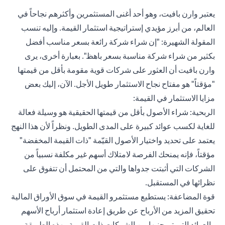
يعتبر وارن بافيت، وهو أحد أغنى المستثمرين وأكثرهم نجاحاً في
العالم، من أبرز مؤيدي إستراتيجية استثمار القيمة. وإليه تنسب
المقولة الشهيرة: "إن شراء شركة رائعة بسعر مناسب أفضل
بكثير من شراء شركة مناسبة بسعر باهظ". بعبارة أخرى، يرى
وارن بافيت أن العثور على شركات قوية مقومة بأقل من قيمتها
"مؤقتاً" هو مفتاح نجاح الاستثمار طويل الأجل. الآن، إليك بعض
مزايا الاستثمار في القيمة:
الربحية: شراء الأصول بأقل من قيمتها الحقيقية هو وسيلة فعالة
للغاية لكسب عوائد كبيرة على المدى الطويل. ونظراً لأن هذا النهج
يعتمد على تحديد واختيار الأصول القيّمة "ذات القيمة المخفضة"
مؤقتاً، فإنه يمنحك الفرصة لامتلاك أسهم غير مكلفة نسبياً من
الشركات التي أثبتت جدواها والتي من المحتمل أن تتفوق على
نظرائها في المستقبل.
قوة المضاعفة: يستطيع مستثمرو القيمة في سوق الأوراق المالية
تحقيق المزيد من الأرباح عن طريق إعادة استثمار أرباح الأسهم
والعوائد التي تم جنيها من الشركات ذات القيمة. بهذه الطريقة،