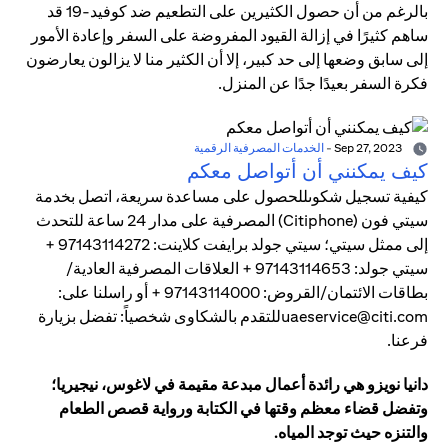
بالرغم من أن حصول الكثيرين على التطعيم ضد كوفيد-19 قد
ساهم كثيرًا في إزالة القيود المفروضة على السفر وإعادة الأمور
إلى سابق وضعها إلى حد كبير، إلا أن الكثير منا لا يزالون يعارضون
فكرة السفر بعيدًا جدًا عن المنزل.
Sep 27, 2023
-
الخدمات المصرفية الرقمية
كيف يمكنني أن أتواصل معكم
كيفية تسجيل شكوىللحصول على مساعدة سريعة، اتصل بخدمة
سيتي فون (Citiphone) المصرفية على مدار 24 ساعة للتحدث
إلى ممثل سيتي؛ سيتي جولد برايفت كلاينت: 97143114272 +
سيتي جولد: 97143114653 + العلاقات المصرفية العادية/
بطاقات الائتمان/القروض: 97143114000 + أو راسلنا على:
uaeservice@citi.comللتقدم بالشكاوى شخصياً: تفضل بزيارة
فرعنا.
دانيا نويزو هي رائدة أعمال مبدعة مقيمة في لاغوس، نيجيريا؛
وتفضل قضاء معظم وقتها في الكتابة ورواية قصص الطعام
والتنزه حيث توجد المياه.