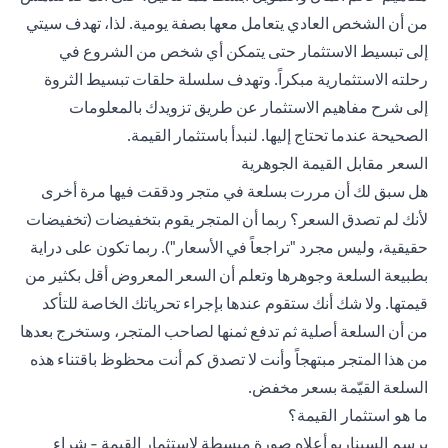
من أن الشخص العادي يتعامل معها بصفة يومية. لذا، تهدف سيتي
إلى تبسيط الاستثمار حتى يتمكن أي شخص من الشروع في
رحلته الاستثمارية مبكراً. وتهدف سلسلة حلقات تبسيط الثروة
إلى شرح مفاهيم الاستثمار عن طريق تزويدك بالمعلومات
الصحيحة عندما تحتاج إليها. لنبدأ باستثمار القيمة.
السعر مقابل القيمة الجوهرية
هل سبق لك أن مررت بسلعة في متجر ودققت فيها مرة أخرى
لأنك لم تصدق السعر؟ ربما أن المتجر يقوم بتخفيضات (تخفيضات
حقيقية، وليس مجرد "تراجعاً في الأسعار"). ربما تكون على دراية
بطبيعة السلعة وجوهرها وتعلم أن السعر المعروض أقل بكثير من
قيمتها. ولا شك أنك ستقوم عندها بإجراء تحرياتك الخاصة للتأكد
من أن السلعة أصلية ثم تدفع ثمنها لصاحب المتجر، وستخرج بعدها
من هذا المتجر مبتهجاً وأنت لا تصدق كم أنت محظوظ باقتناء هذه
السلعة القيّمة بسعر مخفض.
ما هو استثمار القيمة؟
يرسم السيناريو أعلاه صورة مبسطة لاستثمار القيمة - شراء