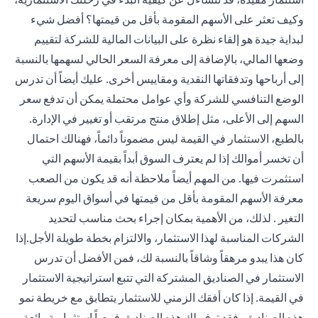
وكيف تعثر على الأسهم المقومة بأقل من قيمتها؟ أفضل شيء
لبداية جيدة هو إلقاء نظرة على البيانات المالية للشركة لتقييم
وضعها المالي، بالإضافة إلى معرفة السعر الحالي لسهمها بالنسبة
إلى أرباحها وتدفقاتها النقدية ومقاييس أخرى. عليك أيضاً أن تدرس
الوضع التنافسي للشركة وأي عوامل محتملة يمكن أن تدفع سعر
السهم إلى الأعلى، مثل إطلاق منتج مرتقب أو تغيير في الإدارة.
بالطبع، الاستثمار في القيمة ليس مضموناً دائماً، فهنالك احتمال
أن تخسر أموالك إذا لم يعترف السوق أبداً بقيمة الأسهم التي
استثمرت فيها. من المهم أيضاً ملاحظة أنه قد يكون من الصعب
معرفة الأسهم المقومة بأقل من قيمتها في أسواق اليوم سريعة
التغير . لذلك، من الأهمية بمكان إجراء بحث مناسب لتحديد
الشركات المناسبة لهذا الاستثمار، والالتزام بخطة طويلة الأجل.إذا
كان هذا يبدو مرهقاً وشاقاً بالنسبة لك، فمن الأفضل أن تدرس
الاستثمار في الصناديق المشتركة التي تتبع استراتيجية الاستثمار
في القيمة. إذا كان أفقك الزمني للاستثمار يتطابق مع خريطة نمو
هذه الصناديق، فقد توفر لك هذه الصناديق فرصاً استثمارية رائعة.