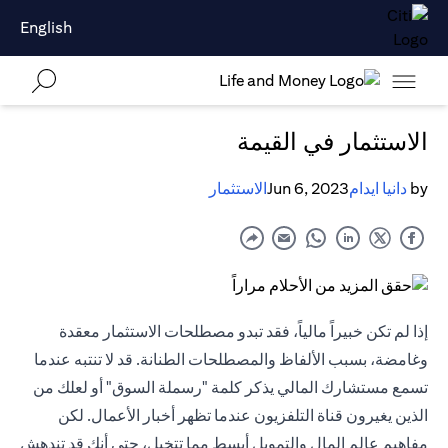
English
الاستثمار في القيمة
by
دانيا ايدام
Jun 6, 2023
الاستثمار
إذا لم تكن خبيراً مالياً، فقد تبدو مصطلحات الاستثمار معقدة
وغامضة، بسبب الألفاظ والمصطلحات الطنانة. قد لا تنتبه عندما
تسمع مستشارك المالي يذكر كلمة "رسملة السوق" أو لعلك من
الذين يغيرون قناة التلفزيون عندما تظهر أخبار الأعمال. لكن
مفاهيم عالم المال والتمويل أبسط مما تتخيل، حتى أنك قد تندهش