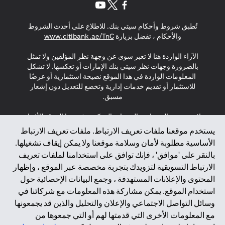
(opens in a new tab)
(opens in a new tab)
(opens in a new tab)
تُطبق شروط وأحكام سيتي بنك. للاطلاع على أحدث الشروط
(opens in a new tab)
والأحكام ، تفضل بزيارة
www.citibank.ae/TnC
الآراء الواردة هنا لا تعبر سوى عن وجهة نظر المؤلفين ولا تمثل
بالضرورة وجهات نظر سيتي بنك الإمارات أو تعكسها. لا تشكل
المعلومات الواردة في هذا الموقع نصيحة استثمارية أو عرضًا
للاستثمار أو تقديم خدمات إدارية وتخضع للتعديل دون إشعار
مسبق.
لا يتم تقديم المنتجات والخدمات المذكورة في هذا الموقع للأفراد
المقيمين في الاتحاد الأوروبي أو المنطقة الاقتصادية الأوروبية أو
يستخدم موقعنا ملفات تعريف الارتباط. ملفات تعريف الارتباط
سويسرا أو غيرنسي أو جيرسي أو موناكو أو سان مارينو أو
الأساسية مطلوبة لأمان وسلامة موقعنا ولا يمكن إيقاف تشغيلها.
الفاتيكان أو جزيرة مان أو المملكة المتحدة أو خصوصية البيانات
بالنقر على 'موافق' ، فإنك توافق على استخدامنا لملفات تعريف
(لائحة حماية البيانات العامة \ قانون حماية البيانات الشخصية
الارتباط التسويقية لتزويدك بتجربة مخصصة عبر الموقع ، وإظهار
العامة \ قانون خصوصية نيوزيلندا). المحتوى الموجود في هذه
الصفحة ليس ولا ينبغي تفسيره على أنه عرض أو دعوة أو دعوة
المحتوى والإعلانات المستهدفة ، وجمع البيانات الإحصائية حول
لشراء أو بيع أي من المنتجات والخدمات المذكورة هنا لمثل هؤلاء
استخدام الموقع. يمكن مشاركة هذه المعلومات مع شركائنا في
الأفراد.
وسائل التواصل الاجتماعي والإعلان والتحليل والذين قد يجمعونها
مع المعلومات الأخرى التي قدمتها لهم أو التي جمعوها من
*GDPR – اللائحة العامة لحماية البيانات؛ * LGPD – Lei Geral de