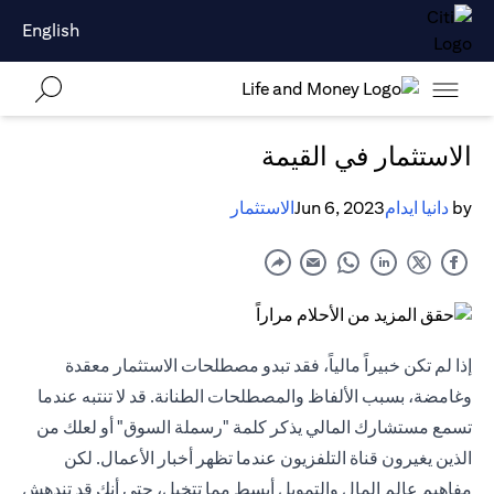
English
الاستثمار في القيمة
by
دانيا ايدام
Jun 6, 2023
الاستثمار
إذا لم تكن خبيراً مالياً، فقد تبدو مصطلحات الاستثمار معقدة
وغامضة، بسبب الألفاظ والمصطلحات الطنانة. قد لا تنتبه عندما
تسمع مستشارك المالي يذكر كلمة "رسملة السوق" أو لعلك من
الذين يغيرون قناة التلفزيون عندما تظهر أخبار الأعمال. لكن
مفاهيم عالم المال والتمويل أبسط مما تتخيل، حتى أنك قد تندهش