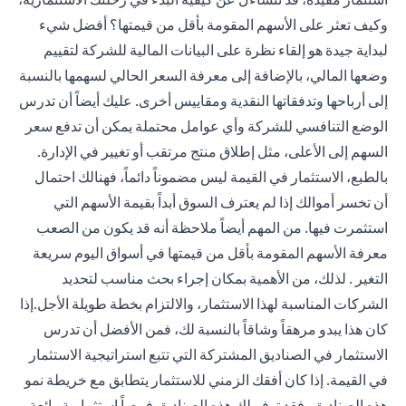
وكيف تعثر على الأسهم المقومة بأقل من قيمتها؟ أفضل شيء
لبداية جيدة هو إلقاء نظرة على البيانات المالية للشركة لتقييم
وضعها المالي، بالإضافة إلى معرفة السعر الحالي لسهمها بالنسبة
إلى أرباحها وتدفقاتها النقدية ومقاييس أخرى. عليك أيضاً أن تدرس
الوضع التنافسي للشركة وأي عوامل محتملة يمكن أن تدفع سعر
السهم إلى الأعلى، مثل إطلاق منتج مرتقب أو تغيير في الإدارة.
بالطبع، الاستثمار في القيمة ليس مضموناً دائماً، فهنالك احتمال
أن تخسر أموالك إذا لم يعترف السوق أبداً بقيمة الأسهم التي
استثمرت فيها. من المهم أيضاً ملاحظة أنه قد يكون من الصعب
معرفة الأسهم المقومة بأقل من قيمتها في أسواق اليوم سريعة
التغير . لذلك، من الأهمية بمكان إجراء بحث مناسب لتحديد
الشركات المناسبة لهذا الاستثمار، والالتزام بخطة طويلة الأجل.إذا
كان هذا يبدو مرهقاً وشاقاً بالنسبة لك، فمن الأفضل أن تدرس
الاستثمار في الصناديق المشتركة التي تتبع استراتيجية الاستثمار
في القيمة. إذا كان أفقك الزمني للاستثمار يتطابق مع خريطة نمو
هذه الصناديق، فقد توفر لك هذه الصناديق فرصاً استثمارية رائعة.