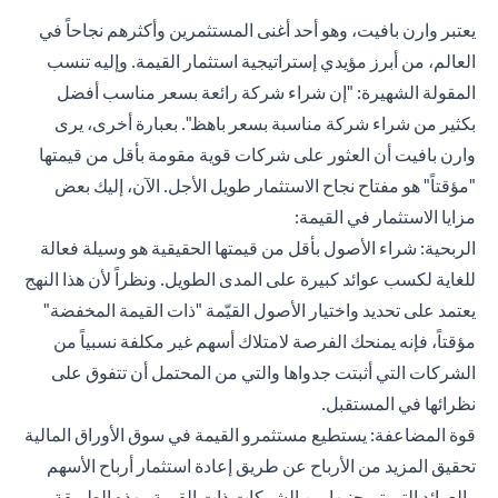
يعتبر وارن بافيت، وهو أحد أغنى المستثمرين وأكثرهم نجاحاً في
العالم، من أبرز مؤيدي إستراتيجية استثمار القيمة. وإليه تنسب
المقولة الشهيرة: "إن شراء شركة رائعة بسعر مناسب أفضل
بكثير من شراء شركة مناسبة بسعر باهظ". بعبارة أخرى، يرى
وارن بافيت أن العثور على شركات قوية مقومة بأقل من قيمتها
"مؤقتاً" هو مفتاح نجاح الاستثمار طويل الأجل. الآن، إليك بعض
مزايا الاستثمار في القيمة:
الربحية: شراء الأصول بأقل من قيمتها الحقيقية هو وسيلة فعالة
للغاية لكسب عوائد كبيرة على المدى الطويل. ونظراً لأن هذا النهج
يعتمد على تحديد واختيار الأصول القيّمة "ذات القيمة المخفضة"
مؤقتاً، فإنه يمنحك الفرصة لامتلاك أسهم غير مكلفة نسبياً من
الشركات التي أثبتت جدواها والتي من المحتمل أن تتفوق على
نظرائها في المستقبل.
قوة المضاعفة: يستطيع مستثمرو القيمة في سوق الأوراق المالية
تحقيق المزيد من الأرباح عن طريق إعادة استثمار أرباح الأسهم
والعوائد التي تم جنيها من الشركات ذات القيمة. بهذه الطريقة،