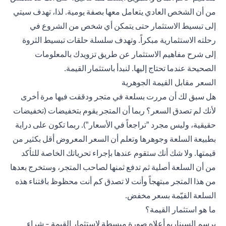
من أن الشخص العادي يتعامل معها بصفة يومية. لذا، تهدف سيتي
إلى تبسيط الاستثمار حتى يتمكن أي شخص من الشروع في
رحلته الاستثمارية مبكراً. وتهدف سلسلة حلقات تبسيط الثروة
إلى شرح مفاهيم الاستثمار عن طريق تزويدك بالمعلومات
الصحيحة عندما تحتاج إليها. لنبدأ باستثمار القيمة.
السعر مقابل القيمة الجوهرية
هل سبق لك أن مررت بسلعة في متجر ودققت فيها مرة أخرى
لأنك لم تصدق السعر؟ ربما أن المتجر يقوم بتخفيضات (تخفيضات
حقيقية، وليس مجرد "تراجعاً في الأسعار"). ربما تكون على دراية
بطبيعة السلعة وجوهرها وتعلم أن السعر المعروض أقل بكثير من
قيمتها. ولا شك أنك ستقوم عندها بإجراء تحرياتك الخاصة للتأكد
من أن السلعة أصلية ثم تدفع ثمنها لصاحب المتجر، وستخرج بعدها
من هذا المتجر مبتهجاً وأنت لا تصدق كم أنت محظوظ باقتناء هذه
السلعة القيّمة بسعر مخفض.
ما هو استثمار القيمة؟
يرسم السيناريو أعلاه صورة مبسطة لاستثمار القيمة - شراء