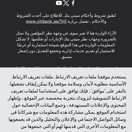
(opens in a new tab)
(opens in a new tab)
(opens in a new tab)
تُطبق شروط وأحكام سيتي بنك. للاطلاع على أحدث الشروط
(opens in a new tab)
والأحكام ، تفضل بزيارة
www.citibank.ae/TnC
الآراء الواردة هنا لا تعبر سوى عن وجهة نظر المؤلفين ولا تمثل
بالضرورة وجهات نظر سيتي بنك الإمارات أو تعكسها. لا تشكل
المعلومات الواردة في هذا الموقع نصيحة استثمارية أو عرضًا
للاستثمار أو تقديم خدمات إدارية وتخضع للتعديل دون إشعار
مسبق.
لا يتم تقديم المنتجات والخدمات المذكورة في هذا الموقع للأفراد
المقيمين في الاتحاد الأوروبي أو المنطقة الاقتصادية الأوروبية أو
يستخدم موقعنا ملفات تعريف الارتباط. ملفات تعريف الارتباط
سويسرا أو غيرنسي أو جيرسي أو موناكو أو سان مارينو أو
الأساسية مطلوبة لأمان وسلامة موقعنا ولا يمكن إيقاف تشغيلها.
الفاتيكان أو جزيرة مان أو المملكة المتحدة أو خصوصية البيانات
بالنقر على 'موافق' ، فإنك توافق على استخدامنا لملفات تعريف
(لائحة حماية البيانات العامة \ قانون حماية البيانات الشخصية
الارتباط التسويقية لتزويدك بتجربة مخصصة عبر الموقع ، وإظهار
العامة \ قانون خصوصية نيوزيلندا). المحتوى الموجود في هذه
الصفحة ليس ولا ينبغي تفسيره على أنه عرض أو دعوة أو دعوة
المحتوى والإعلانات المستهدفة ، وجمع البيانات الإحصائية حول
لشراء أو بيع أي من المنتجات والخدمات المذكورة هنا لمثل هؤلاء
استخدام الموقع. يمكن مشاركة هذه المعلومات مع شركائنا في
الأفراد.
وسائل التواصل الاجتماعي والإعلان والتحليل والذين قد يجمعونها
مع المعلومات الأخرى التي قدمتها لهم أو التي جمعوها من
*GDPR – اللائحة العامة لحماية البيانات؛ * LGPD – Lei Geral de