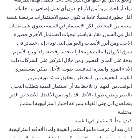
تولد أرباحك مزيداً من الأرباح، دون أي عمل إضافي من جانبك.
أقل خطورة نسبياً: عادةً ما تكون جميع الاستثمارات مرتبطة بنسبة
معينة من المخاطر. لكن الاستثمار في القيمة ينطوي على تقلبات
أقل في السوق مقارنة باستراتيجيات الاستثمار الأخرى قصيرة
الأجل. ومن أبرز الأسباب والعوامل التي تؤدي إلى خسائر في
سوق الأوراق المالية هو محاولة تحديد وقت شراء أو بيع الأسهم
بدقة على المدى القصير. ومن خلال التركيز على الشركات ذات
الأداء القوي والميزة التنافسية طويلة الأجل، يمكن لمستثمري
القيمة التخفيف من المخاطر وتحقيق عوائد قوية بمرور
الوقت.من المهم أن نلاحظ هنا أن استثمار القيمة يتطلب التحلي
بالصبر ونظرة طويلة الأجل. قد يكون من الأفضل للأشخاص الذين
يتطلعون إلى جني الفوائد بسرعة اختيار استراتيجية استثمار
مختلفة.
كيف تبدأ الاستثمار في القيمة
الآن بعد أن عرفت ما هو استثمار القيمة ولماذا أنه يُعد استراتيجية
استثمار مفيدة، قد تتساءل عن كيفية البدء في رحلتك الاستثمارية،