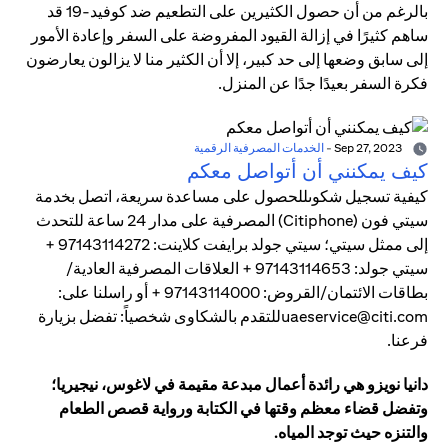
بالرغم من أن حصول الكثيرين على التطعيم ضد كوفيد-19 قد
ساهم كثيرًا في إزالة القيود المفروضة على السفر وإعادة الأمور
إلى سابق وضعها إلى حد كبير، إلا أن الكثير منا لا يزالون يعارضون
فكرة السفر بعيدًا جدًا عن المنزل.
Sep 27, 2023
-
الخدمات المصرفية الرقمية
كيف يمكنني أن أتواصل معكم
كيفية تسجيل شكوىللحصول على مساعدة سريعة، اتصل بخدمة
سيتي فون (Citiphone) المصرفية على مدار 24 ساعة للتحدث
إلى ممثل سيتي؛ سيتي جولد برايفت كلاينت: 97143114272 +
سيتي جولد: 97143114653 + العلاقات المصرفية العادية/
بطاقات الائتمان/القروض: 97143114000 + أو راسلنا على:
uaeservice@citi.comللتقدم بالشكاوى شخصياً: تفضل بزيارة
فرعنا.
دانيا نويزو هي رائدة أعمال مبدعة مقيمة في لاغوس، نيجيريا؛
وتفضل قضاء معظم وقتها في الكتابة ورواية قصص الطعام
والتنزه حيث توجد المياه.