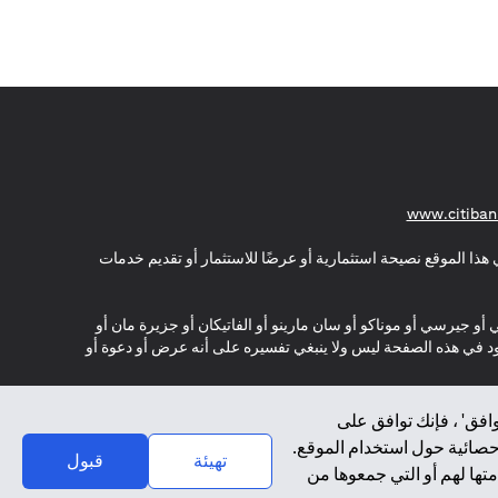
(opens in a new tab)
www.citiban
هذا الموقع نصيحة استثمارية أو عرضًا للاستثمار أو تقديم خدمات
ي أو جيرسي أو موناكو أو سان مارينو أو الفاتيكان أو جزيرة مان أو
موجود في هذه الصفحة ليس ولا ينبغي تفسيره على أنه عرض أو دعوة أو
افق' ، فإنك توافق على
إحصائية حول استخدام الموقع.
تهيئة
قبول
تها لهم أو التي جمعوها من