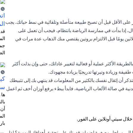
اتخ
 على الأقل قبل أن تصبح طبيعة متأصلة وتلقائية في نمط حياتك. يجب
ال
المثال، إذا بدأت في ممارسة الرياضة بانتظام، فيجب أن تعمل على
قد 
الم
ثين يومًا قبل الالتزام بروتين يقتضي منك الذهاب عدة مرات في
جمي
الط
ريقة الأكثر عملية أو فعالية لتغيير عاداتك، حتى وإن بذلت أكثر
طفيفة وزيادة وتيرتها تدريجيًا بزيادة مجهودك.
كي
ذكر أن إثقال نفسك بالكثير من المعلومات قد ينتهي بك إلى تثبيطك
سي
بدنية في صالة الألعاب الرياضية، فابدأ ببطء برفع أوزان أخف ثم اعمل
ها 
بال
أن 
الم
بار
ها إلى مراحل مصغرة لضمان قدرتك على تحقيق أهدافك اليومية؟ لذا،