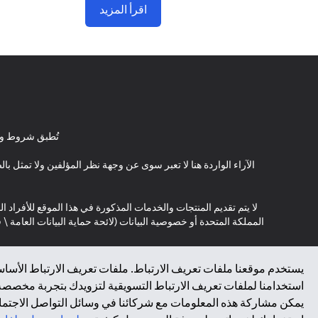
اقرأ المزيد
تُطبق شروط وأ
الآراء الواردة هنا لا تعبر سوى عن وجهة نظر المؤلفين ولا تمثل 
لا يتم تقديم المنتجات والخدمات المذكورة في هذا الموقع للأفراد ال
المملكة المتحدة أو خصوصية البيانات (لائحة حماية البيانات العامة 
*GDPR – اللائحة العامة لحماية البيانات؛ * LGPD – Lei Geral de Proteção de Dados Pessoais ; *NZPA – قانون الخصوصية النيوزيلندي
يستخدم موقعنا ملفات تعريف الارتباط. ملفات تعريف الارتباط الأساسي
استخدامنا لملفات تعريف الارتباط التسويقية لتزويدك بتجربة مخصصة ع
↑
يمكن مشاركة هذه المعلومات مع شركائنا في وسائل التواصل الاجتماعي