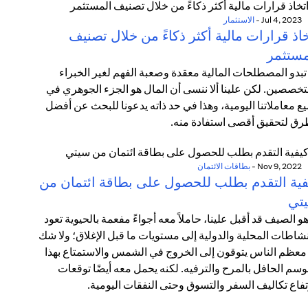
Jul 4, 2023
-
الاستثمار
اذ قرارات مالية أكثر ذكاءً من خلال تصنيف
مستثمر
تبدو المصطلحات المالية معقدة وصعبة الفهم لغير الخبراء
تخصصين. لكن علينا ألا ننسى أن المال هو الجزء الجوهري في
ع معاملاتنا اليومية، وهذا في حد ذاته يدعونا للبحث عن أفضل
رق لتحقيق أقصى استفادة منه.
Nov 9, 2022
-
بطاقات الائتمان
فية التقدم بطلب للحصول على بطاقة ائتمان من
تي
هو الصيف قد أقبل علينا، حاملاً معه أجواءً مفعمة بالحيوية تعود
نشاطات المحلية والدولية إلى مستويات ما قبل الإغلاق؛ ولا شك
معظم الناس يتوقون إلى الخروج في الشمس والاستمتاع بهذا
وسم الحافل بالمرح والترفيه. لكنه يحمل معه أيضًا توقعات
تفاع تكاليف السفر والتسوق وحتى النفقات اليومية.