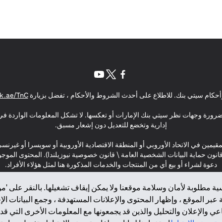
(opens in a new tab)
(opens in a new tab)
(opens in a new tab)
حكام سيتي بنك. للاطلاع على أحدث الشروط والأحكام ، تفضل بزيارة
k.ae/TnC
بالضرورة وجهات نظر سيتي بنك الإمارات أو تعكسها. لا تشكل المعلومات الواردة في 
إدارية وتخضع للتعديل دون إشعار مسبق.
مقيمين في الاتحاد الأوروبي أو المنطقة الاقتصادية الأوروبية أو سويسرا أو غيرنس
\ قانون حماية البيانات الشخصية العامة \ قانون خصوصية نيوزيلندا). المحتوى ال
دعوة لشراء أو بيع أي من المنتجات والخدمات المذكورة هنا لمثل هؤلاء الأفراد.
ة مطلوبة لأمان وسلامة موقعنا ولا يمكن إيقاف تشغيلها. بالنقر على 'مو
بر الموقع ، وإظهار المحتوى والإعلانات المستهدفة ، وجمع البيانات ال
 والإعلان والتحليل والذين قد يجمعونها مع المعلومات الأخرى التي قدم
2025 citibank.ae