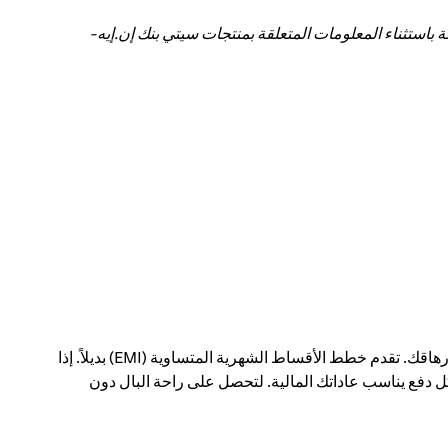
باستثناء المعلومات المتعلقة بمنتجات سيتي بنك إن.إيه-
يمكن أن يؤدي الدفع مقابل عمليات شراء كبيرة في معاملة واحدة إلى إحداث فجوة في ميزانيتك الشهرية - وإرهاقك. تقدم خطط الأقساط الشهرية المتساوية (EMI) بديلاً. إذا
 دفع يناسب عاداتك المالية. لتحصل على راحة البال دون