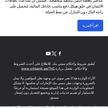
عناصر باهظة الثمن بتكلفة منخفضة ، فيمكن أن تساعدك بطاقات
الائتمان في خلق هيكل دفع يناسب عاداتك المالية. لتحصل على
راحة البال دون التنازل عن نمط الحياة.
اقرأ المزيد
(opens in a new tab)
(opens in a new tab)
(opens in a new tab)
تُطبق شروط وأحكام سيتي بنك. للاطلاع على أحدث الشروط
(opens in a new tab)
والأحكام ، تفضل بزيارة
www.citibank.ae/TnC
الآراء الواردة هنا لا تعبر سوى عن وجهة نظر المؤلفين ولا تمثل
بالضرورة وجهات نظر سيتي بنك الإمارات أو تعكسها. لا تشكل
المعلومات الواردة في هذا الموقع نصيحة استثمارية أو عرضًا
للاستثمار أو تقديم خدمات إدارية وتخضع للتعديل دون إشعار
مسبق.
لا يتم تقديم المنتجات والخدمات المذكورة في هذا الموقع للأفراد