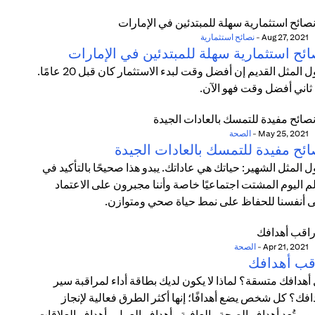
Aug 27, 2021
-
نصائح استثمارية
ائح استثمارية سهلة للمبتدئين في الإمارات
يقول المثل القديم إن أفضل وقت لبدء الاستثمار كان قبل 20 عامًا.
 ثاني أفضل وقت فهو الآن.
May 25, 2021
-
الصحة
ائح مفيدة للتمسك بالعادات الجيدة
ل المثل الشهير: حياتك هي عاداتك. يبدو هذا صحيحًا بالتأكيد في
م اليوم المشتت اجتماعيًا خاصة وأننا مجبرون على الاعتماد
 أنفسنا للحفاظ على نمط حياة صحي ومتوازن.
Apr 21, 2021
-
الصحة
قب أهدافك
أهدافك متسقة؟ لماذا لا يكون لديك بطاقة أداء لمراقبة سير
افك؟ كل شخص يضع أهدافًا؛ إنها أكثر الطرق فعالية لإنجاز
مور. تُعد أهداف الصحة والعافية وأهداف العمل وأهداف العلاقات