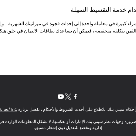
تخدام خدمة التقسيط السهلة
لثمن بتكلفة منخفضة ، فيمكن أن تساعدك بطاقات الائتمان في خلق هيكل
opens in a new tab
opens in a new tab
opens in a new tab
حكام سيتي بنك. للاطلاع على أحدث الشروط والأحكام ، تفضل بزيارة
k.ae/TnC
بالضرورة وجهات نظر سيتي بنك الإمارات أو تعكسها. لا تشكل المعلومات الواردة في 
إدارية وتخضع للتعديل دون إشعار مسبق.