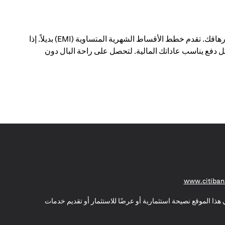
يمكن أن يؤدي الدفع مقابل عمليات شراء كبيرة في معاملة واحدة إلى إحداث فجوة في ميزانيتك الشهرية - وإرهاقك. تقدم خطط الأقساط الشهرية المتساوية (EMI) بديلاً. إذا
 دفع يناسب عاداتك المالية. لتحصل على راحة البال دون
opens in a new tab
www.citiban
هذا الموقع نصيحة استثمارية أو عرضًا للاستثمار أو تقديم خدمات