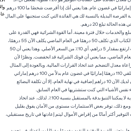
وال
100 درهم إماراتي المودعة في حساب توفير ستصبح 120 درهمًا إماراتيًا في غضون عام. هذا يعني أنك إذا أقرضت شخصًا ما 100 درهم
عام
اتي بعد عام، فإن تكلفة الفرصة البديلة بالنسبة لك هي الفائدة التي كنت ستجنيها على المال
لحالة تبلغ 20 درهم.
سلع والخدمات خلال فترة معينة. أما القوة الشرائية فهي القدرة على
شراء السلع والخدمات، أو ببساطة قيمة مبلغ من المال. إذا كان الكتاب الذي تكلف 50 درهمًا في العام الماضي يكلف الآن 55 درهمًا،
فهذا يعني أن معدل التضخم لهذه الفترة هو 10٪، لأن سعر الكتاب ارتفع بمقدار 5 دراهم، أي 10٪ من السعر الأصلي. وهذا يعني أن 50
العام الماضي، مما يعني أن قوتك الشرائية قد انخفضت. ونظرًا لأن
 معدل التضخم عند اتخاذ القرارات المالية. وبالعودة إلى المثال
(ب)، إذا كان معدل التضخم في عام معين هو 15٪ ووافقت على تلقي 110 درهمًا إماراتيًا في غضون عام بدلاً من 100 درهم إماراتي
اليوم، فهذا يعني أنك قد خسرت فعليًا 5 دراهم. على الرغم من أن لديك الآن 10 دراهم إضافية في نهاية العام، إلا أن تكلفة البضائع
عدم اليقين: على الرغم من أننا نبذل قصارى جهدنا، لكن في النهاية لا يمكننا التنبؤ بدقة بالمستقبل بنسبة 100٪. لذلك، عند اتخاذ
 ومع ذلك، توفر بعض الاستثمارات مستوى من الأمان يفوق بقليل
لتوفير أكثر أمانًا من إقراض الأموال ليتم إعادتها في تاريخ مستقبلي،
ا. وتعتبر القيمة الوقتية للنقود مفهومًا مفيدًا لمساعدتك في تحديد