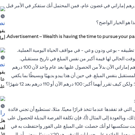
 إذا عرض عليك نفس الشخص 100 درهم إماراتي الآن أو 110 درهم إماراتي في غضون عام، فمن المحتمل أنك ستفكر في الأمر قبل
نص
أما
م تطبيقه - بوعي ودون وعي - في مواقف الحياة اليومية العملية.
لوقت الحالي لها قيمة أكبر من نفس المبلغ في تاريخ مستقبلي.
نص
بالانتقال إلى المثال (أ) أعلاه، يمكنك اختيار الحصول على 100 درهم إماراتي الآن بدلاً من الحصول عليها بعد عام واحد لأن 100 درهم
يقو
ستقبل بنفس المبلغ. في حين أن هذا يبدو بديهيًا وبسيطًا بما يكفي
عال
لفهمه، فإن المثال (ب) يقدم طرحًا أكثر تعقيدًا ولو بشكل طفيف؛ ولكن كيف تقرر أيهما أكبر: 100 درهم الآن أو 110 درهم بعد 12 شهرًا؟
على
لتي قد تفقدها عندما تتخذ قرارًا معينًا. مثلا، تستطيع أن تجني فائدة
را
ك، وبالعودة إلى المثال (أ)، فإن تكلفة الفرصة البديلة للحصول على
هل 
التي كنت ستكسبها لو أنك حصلت على المبلغ على الفور واحتفظت به في
أهد
حساب توفير. لكن دعنا ننظر إلى الأمر بطريقة مختلفة. لنفرض أن معدل الفائدة على حسابات التوفير هو 20٪ سنويًا، بمعنى أن الـ
الأ