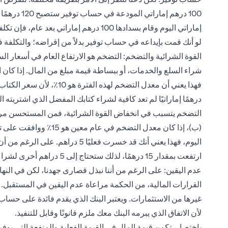
إماراتي اليوم وقام بسدادها 100 درهم إمار
لو أنك قمت بإيداعه في حساب توفير بدلاً من إقراضه؛ والتكلفة في هذه ا
القوة الشرائية والتضخم: التضخم هو الارتفاع العام في أسعار ال
درهمًا إماراتيًا لم تعد كافية لشراء كتابك المفضل الذي اشتريته 
التضخم يتسبب في انخفاض القوة الشرائية، فمن المستحسن مراعاة
ارتفعت بمقدار 15 درهمًا، لذلك ستحتاج إلى 5 دراهم أخرى لشراء نفس الأشياء التي كنت ستشتريها في العام السابق.
القرارات المالية، من الحكمة مراعاة عدم اليقين في المستقبل.
غيرها من الاستثمارات. ويعتبر البنك الذي يقدم فائدة على حساب ا
لأن الاتفاق الذي يبرمه البنك معك ملزم قانونًا وقابل للتنفيذ.
باختصار، تكمن قيمة المال في القيمة الفعلية والمنفعة التي يوفره