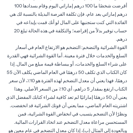
أقرضت شخصًا ما 100 درهم إماراتي اليوم وقام بسدادها 100
درهم إماراتي بعد عام، فإن تكلفة الفرصة البديلة بالنسبة لك هي
الفائدة التي كنت ستجنيها على المال لو أنك قمت بإيداعه في
حساب توفير بدلاً من إقراضه؛ والتكلفة في هذه الحالة تبلغ 20
درهم.
القوة الشرائية والتضخم: التضخم هو الارتفاع العام في أسعار
السلع والخدمات خلال فترة معينة. أما القوة الشرائية فهي القدرة
على شراء السلع والخدمات، أو ببساطة قيمة مبلغ من المال. إذا
كان الكتاب الذي تكلف 50 درهمًا في العام الماضي يكلف الآن 55
درهمًا، فهذا يعني أن معدل التضخم لهذه الفترة هو 10٪، لأن سعر
الكتاب ارتفع بمقدار 5 دراهم، أي 10٪ من السعر الأصلي. وهذا
يعني أن 50 درهمًا إماراتيًا لم تعد كافية لشراء كتابك المفضل الذي
اشتريته العام الماضي، مما يعني أن قوتك الشرائية قد انخفضت.
ونظرًا لأن التضخم يتسبب في انخفاض القوة الشرائية، فمن
المستحسن مراعاة معدل التضخم عند اتخاذ القرارات المالية.
وبالعودة إلى المثال (ب)، إذا كان معدل التضخم في عام معين هو