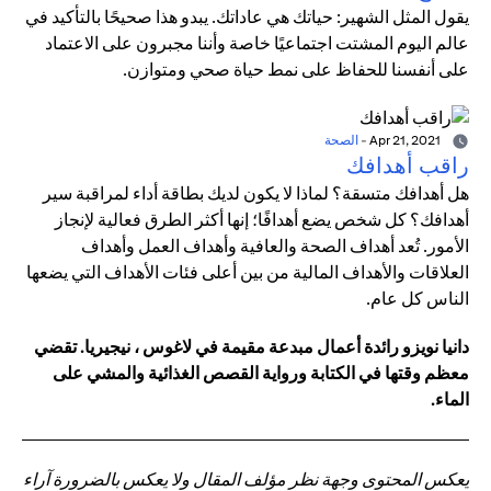
يقول المثل الشهير: حياتك هي عاداتك. يبدو هذا صحيحًا بالتأكيد في
عالم اليوم المشتت اجتماعيًا خاصة وأننا مجبرون على الاعتماد
على أنفسنا للحفاظ على نمط حياة صحي ومتوازن.
Apr 21, 2021
-
الصحة
راقب أهدافك
هل أهدافك متسقة؟ لماذا لا يكون لديك بطاقة أداء لمراقبة سير
أهدافك؟ كل شخص يضع أهدافًا؛ إنها أكثر الطرق فعالية لإنجاز
الأمور. تُعد أهداف الصحة والعافية وأهداف العمل وأهداف
العلاقات والأهداف المالية من بين أعلى فئات الأهداف التي يضعها
الناس كل عام.
دانيا نويزو رائدة أعمال مبدعة مقيمة في لاغوس ، نيجيريا. تقضي
معظم وقتها في الكتابة ورواية القصص الغذائية والمشي على
الماء.
يعكس المحتوى وجهة نظر مؤلف المقال ولا يعكس بالضرورة آراء