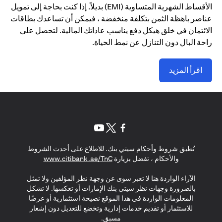
الأقساط الشهرية المتساوية (EMI) بديلاً. إذا كنت بحاجة إلى تمويل
عناصر باهظة الثمن بتكلفة منخفضة ، فيمكن أن تساعدك بطاقات
الائتمان في خلق هيكل دفع يناسب عاداتك المالية. لتحصل على
راحة البال دون التنازل عن نمط الحياة.
اقرأ المزيد
(opens in a new tab)
(opens in a new tab)
(opens in a new tab)
تُطبق شروط وأحكام سيتي بنك. للاطلاع على أحدث الشروط
(opens in a new tab)
والأحكام ، تفضل بزيارة
www.citibank.ae/TnC
الآراء الواردة هنا لا تعبر سوى عن وجهة نظر المؤلفين ولا تمثل
بالضرورة وجهات نظر سيتي بنك الإمارات أو تعكسها. لا تشكل
المعلومات الواردة في هذا الموقع نصيحة استثمارية أو عرضًا
للاستثمار أو تقديم خدمات إدارية وتخضع للتعديل دون إشعار
مسبق.