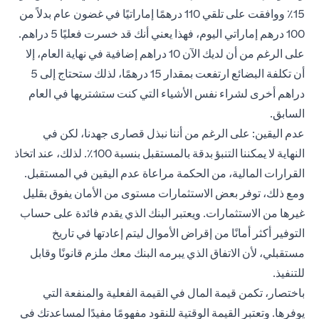
15٪ ووافقت على تلقي 110 درهمًا إماراتيًا في غضون عام بدلاً من
100 درهم إماراتي اليوم، فهذا يعني أنك قد خسرت فعليًا 5 دراهم.
على الرغم من أن لديك الآن 10 دراهم إضافية في نهاية العام، إلا
أن تكلفة البضائع ارتفعت بمقدار 15 درهمًا، لذلك ستحتاج إلى 5
دراهم أخرى لشراء نفس الأشياء التي كنت ستشتريها في العام
السابق.
عدم اليقين: على الرغم من أننا نبذل قصارى جهدنا، لكن في
النهاية لا يمكننا التنبؤ بدقة بالمستقبل بنسبة 100٪. لذلك، عند اتخاذ
القرارات المالية، من الحكمة مراعاة عدم اليقين في المستقبل.
ومع ذلك، توفر بعض الاستثمارات مستوى من الأمان يفوق بقليل
غيرها من الاستثمارات. ويعتبر البنك الذي يقدم فائدة على حساب
التوفير أكثر أمانًا من إقراض الأموال ليتم إعادتها في تاريخ
مستقبلي، لأن الاتفاق الذي يبرمه البنك معك ملزم قانونًا وقابل
للتنفيذ.
باختصار، تكمن قيمة المال في القيمة الفعلية والمنفعة التي
يوفرها. وتعتبر القيمة الوقتية للنقود مفهومًا مفيدًا لمساعدتك في