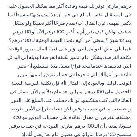
درهم إماراتي توفر لك قيمة وفائدة أكثر مما يمكنك الحصول عليه
في المستقبل بنفس المبلغ. في حين أن هذا يبدو بديهيًا وبسيطًا بما
يكفي لفهمه، فإن المثال (ب) يقدم طرحًا أكثر تعقيدًا ولو بشكل
طفيف؛ ولكن كيف تقرر أيهما أكبر: 100 درهم الآن أو 110 درهم
بعد 12 شهرًا؟ بمعنى آخر، كيف تحدد القيمة الوقتية لـ 100 درهم؟
فيما يلي بعض العوامل التي تؤثر على قيمة المال بمرور الوقت:
تكلفة الفرصة: بشكل عام، تشير تكلفة الفرصة البديلة إلى البدائل
التي قد تفقدها عندما تتخذ قرارًا معينًا. مثلا، تستطيع أن تجني
فائدة من أموالك التي تدخرها في حساب توفير لتنميها بمرور
الوقت. لذلك، وبالعودة إلى المثال (أ)، فإن تكلفة الفرصة البديلة
للحصول على 100 درهم إماراتي بعد عام بدلاً من الآن، تتمثل في
الفائدة التي كنت ستكسبها لو أنك حصلت على المبلغ على الفور
واحتفظت به في حساب توفير. لكن دعنا ننظر إلى الأمر بطريقة
مختلفة. لنفرض أن معدل الفائدة على حسابات التوفير هو 20٪
سنويًا، بمعنى أن الـ 100 درهم إماراتي المودعة في حساب توفير
ستصبح 120 درهمًا إماراتيًا في غضون عام. هذا يعني أنك إذا