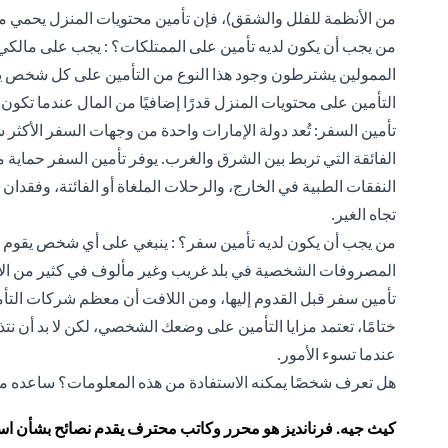
من الأنظمة للفلل والشقق)، فإن تأمين محتويات المنزل يحمي 
من يجب أن يكون لديه تأمين على الممتلكات؟ : يجب على مالكي ا
الممولين يشترطون وجود هذا النوع من التأمين على كل شخص يرغ
التأمين على محتويات المنزل قدرًا إضافيًا من المال عندما تكون
تأمين السفر: تُعد دولة الإمارات واحدة من وجهات السفر الأكثر 
الفائقة التي تربط بين الشرق والغرب. يوفر تأمين السفر حماية 
النفقات الطبية في الخارج، والرحلات الملغاة أو الفائتة، وفقدان
تجاه الغير.
من يجب أن يكون لديه تأمين سفر؟ : ينبغي على أي شخص يقوم ب
المصروفات الشخصية في بلد غريب وغير مألوف في كثير من الأ
تأمين سفر قبل القدوم إليها، ومن اللافت أن معظم شركات التأمين تغطي ال
ختامًا، تعتمد مزايا التأمين على وضعك الشخصي، لكن لا بد أن نتذ
عندما تسوء الأمور.
هل تعرف شخصًا يمكنه الاستفادة من هذه المعلومات؟ ساعده من
كيث جيه. فرنانديز هو محرر وكاتب محترف يقدم نصائح بشأن استر