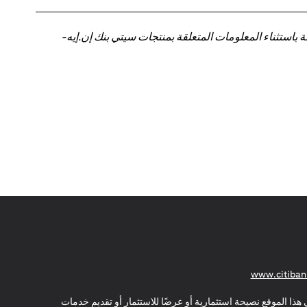
باستثناء المعلومات المتعلقة بمنتجات سيتي بنك إن.إيه-
(opens in a new tab)
www.citiban
هذا الموقع نصيحة استثمارية أو عرضًا للاستثمار أو تقديم خدمات