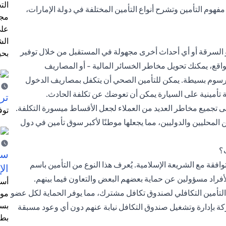
الت
 مفهوم التأمين وتشرح أنواع التأمين المختلفة في دولة الإمارات،
مجر
على
الش
 السرقة أو أي أحداث أخرى مجهولة في المستقبل من خلال توفير
بحي
واقع، يمكنك تحويل مخاطر الخسائر المالية - أو المصاريف
 رسوم بسيطة. يمكن للتأمين الصحي أن يتكفل بمصاريف الدخول
تأمينية على السيارة يمكن أن تعوضك عن تكلفة الحادث.
ترش
لى تجميع مخاطر العديد من العملاء لجعل الأقساط ميسورة التكلفة.
توف
 المحليين والدوليين، مما يجعلها موطنًا لأكبر سوق تأمين في دول
ت؟
سيت
وافقة مع الشريعة الإسلامية. يُعرف هذا النوع من التأمين باسم
الإ
لأفراد مسؤولين عن حماية بعضهم البعض والتعاون فيما بينهم.
أسل
لتأمين التكافلي لصندوق تكافل مشترك، مما يوفر الحماية لكل عضو
موظ
بسب
ة بإدارة وتشغيل صندوق التكافل نيابة عنهم دون أي وعود مسبقة
بطا