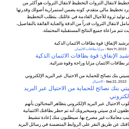
خطيط لانتقال الثروات التخطيط لانتقال الثروات هو أكثر من
د تخطيط مالي متقدم، كونه يضمن استمرارية أصولك وقدرتها
 توليد ثروة للأجيال القادمة في عائلتك. يتطلب التخطيط
امل لانتقال الثروات قدراً من الدقة والعناية الفائقة بالتفاصيل،
ث تتم مراعاة جميع النتائج المستقبلية المحتملة.
Nov 11, 2023
-
مزايا بطاقات الائتمان
يد الإنفاق: قوة بطاقات الائتمان الذكية
ر بطاقات الائتمان مزايا وراحة وقوة شرائية.
Sep 22, 2023
-
الاحتيال
ي بنك نصائح للحماية من الاحتيال عبر البريد
لكتروني
وب الاحتيال عبر البريد الإلكتروني يتظاهر المحتالون بأنهم
فون لدى سيتي وسيخبرونك أنه تم حظر بطاقتك الائتمانية
ب معاملات غير مصرح بها. سيطلبون منك إعادة تنشيط
قتك عن طريق النقر على الروابط المتضمنة في رسائل البريد