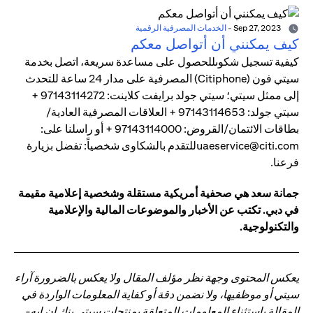
Sep 27, 2023
-
الخدمات المصرفية الرقمية
كيف يمكنني أن أتواصل معكم
كيفية تسجيل شكوىللحصول على مساعدة سريعة، اتصل بخدمة
سيتي فون (Citiphone) المصرفية على مدار 24 ساعة للتحدث
إلى ممثل سيتي؛ سيتي جولد برايفت كلاينت: 97143114272 +
سيتي جولد: 97143114653 + العلاقات المصرفية العادية/
بطاقات الائتمان/القروض: 97143114000 + أو راسلنا على:
uaeservice@citi.comللتقدم بالشكاوى شخصياً: تفضل بزيارة
فرعنا.
جمانة سعد هي صحفية أمريكية مستقلة وشخصية إعلامية مقيمة
في دبي. تكتب عن الأخبار والموضوعات المالية والإعلامية
والتكنولوجية.
يعكس المحتوى وجهة نظر مؤلف المقال ولا يعكس بالضرورة آراء
سيتي أو موظفيها، ولا نضمن دقة أو كفاية المعلومات الواردة في
المقالة باستثناء المعلومات المتعلقة بمنتجات سيتي بنك إن.إيه-