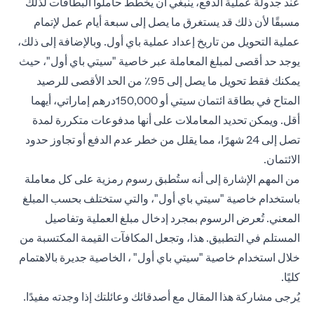
عند جدولة عملية الدفع، ينبغي أن يخطط حاملوا البطاقات لذلك
مسبقًا لأن ذلك قد يستغرق ما يصل إلى سبعة أيام عمل لإتمام
عملية التحويل من تاريخ إعداد عملية باي أول. وبالإضافة إلى ذلك،
يوجد حد أقصى لمبلغ المعاملة عبر خاصية "سيتي باي أول"، حيث
يمكنك فقط تحويل ما يصل إلى 95٪ من الحد الأقصى للرصيد
المتاح في بطاقة ائتمان سيتي أو 150,000درهم إماراتي، أيهما
أقل. ويمكن تحديد المعاملات على أنها مدفوعات متكررة لمدة
تصل إلى 24 شهرًا، مما يقلل من خطر عدم الدفع أو تجاوز حدود
الائتمان.
من المهم الإشارة إلى أنه ستُطبق رسوم رمزية على كل معاملة
باستخدام خاصية "سيتي باي أول"، والتي ستختلف بحسب المبلغ
المعني. تُعرض الرسوم بمجرد إدخال مبلغ العملية وتفاصيل
المستلم في التطبيق. هذا، وتجعل المكافآت القيمة المكتسبة من
خلال استخدام خاصية "سيتي باي أول" ، الخاصية جديرة بالاهتمام
كليًا.
يُرجى مشاركة هذا المقال مع أصدقائك وعائلتك إذا وجدته مفيدًا.