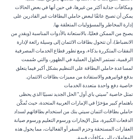
ومكافآت جذابة أكثر من غيرها، في حين أنها في بعض الحالات
يمكن أن تصبح عائقًا لبعض حاملي البطاقات غير القادرين على
إدارة المخاطر والمسؤوليات المتعلقة بها.
يصبح من الممكن فعليًا، بالاستعانة بالأدوات المناسبة (وبقدرٍ من
الانضباط)، أن تتحول بطاقات الائتمان إلى وسيلة رائعة لإدارة
النفقات المتكررة بذكاء، ومع تطور قطاع الخدمات المصرفية
الرقمية، تستمر الحلول العملية في الظهور، والتي صُممت
لمساعدة حاملي البطاقة على التنظيم بشكل أكبر فيما يتعلق
بدفع فواتيرهم والاستفادة من مميزات بطاقات الائتمان.
خاصية دفع واحدة متعددة الخدمات
تمثل خاصية "سيتي باي أول" الحل الجديد نسبيًا الذي يحظى
باهتمامٍ كبير مؤخرًا في الإمارات العربية المتحدة، حيث تُمكّن
حاملي بطاقات ائتمان سيتي بنك من استخدام بطاقاتهم لسداد
الدفعات الكبيرة، مثل الإيجارات ورسوم التعليم ورسوم صيانة
العقارات المستحقة وحزم السفر أو الفعاليات، مما يحول هذه
المعاملات إلى مكافآت قيمة.