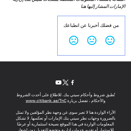
الإمارات المشار إليها هنا
من فضلك أخبرنا عن انطباعك
opens in a new tab
opens in a new tab
opens in a new tab
تُطبق شروط وأحكام سيتي بنك. للاطلاع على أحدث الشروط
s in a new tab
والأحكام ، تفضل بزيارة
www.citibank.ae/TnC
الآراء الواردة هنا لا تعبر سوى عن وجهة نظر المؤلفين ولا تمثل
بالضرورة وجهات نظر سيتي بنك الإمارات أو تعكسها. لا تشكل
المعلومات الواردة في هذا الموقع نصيحة استثمارية أو عرضًا
للاستثمار أو تقديم خدمات إدارية وتخضع للتعديل دون إشعار