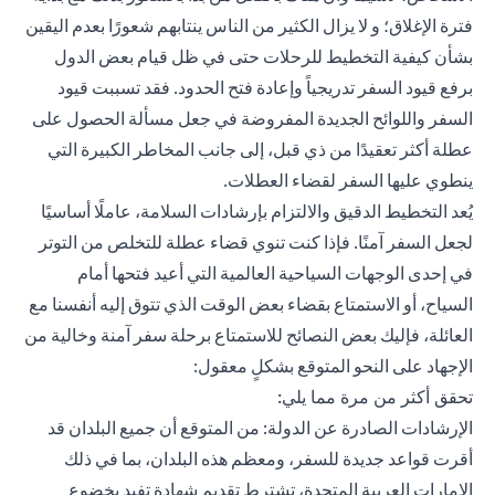
فترة الإغلاق؛ و لا يزال الكثير من الناس ينتابهم شعورًا بعدم اليقين
بشأن كيفية التخطيط للرحلات حتى في ظل قيام بعض الدول
برفع قيود السفر تدريجياً وإعادة فتح الحدود. فقد تسببت قيود
السفر واللوائح الجديدة المفروضة في جعل مسألة الحصول على
عطلة أكثر تعقيدًا من ذي قبل، إلى جانب المخاطر الكبيرة التي
ينطوي عليها السفر لقضاء العطلات.
يُعد التخطيط الدقيق والالتزام بإرشادات السلامة، عاملًا أساسيًا
لجعل السفر آمنًا. فإذا كنت تنوي قضاء عطلة للتخلص من التوتر
في إحدى الوجهات السياحية العالمية التي أعيد فتحها أمام
السياح، أو الاستمتاع بقضاء بعض الوقت الذي تتوق إليه أنفسنا مع
العائلة، فإليك بعض النصائح للاستمتاع برحلة سفر آمنة وخالية من
الإجهاد على النحو المتوقع بشكلٍ معقول:
تحقق أكثر من مرة مما يلي:
الإرشادات الصادرة عن الدولة: من المتوقع أن جميع البلدان قد
أقرت قواعد جديدة للسفر، ومعظم هذه البلدان، بما في ذلك
الإمارات العربية المتحدة، تشترط تقديم شهادة تفيد بخضوع