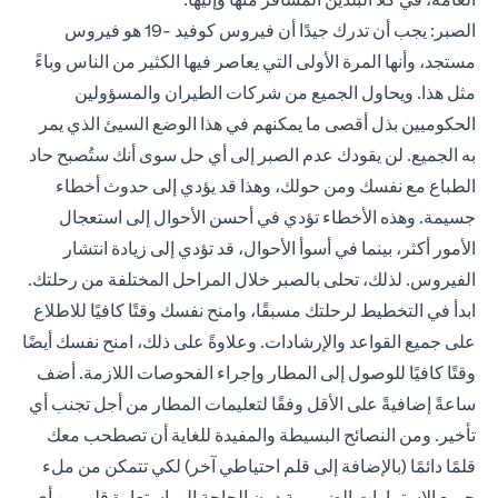
الصبر: يجب أن تدرك جيدًا أن فيروس كوفيد -19 هو فيروس
مستجد، وأنها المرة الأولى التي يعاصر فيها الكثير من الناس وباءً
مثل هذا. ويحاول الجميع من شركات الطيران والمسؤولين
الحكوميين بذل أقصى ما يمكنهم في هذا الوضع السيئ الذي يمر
به الجميع. لن يقودك عدم الصبر إلى أي حل سوى أنك ستُصبح حاد
الطباع مع نفسك ومن حولك، وهذا قد يؤدي إلى حدوث أخطاء
جسيمة. وهذه الأخطاء تؤدي في أحسن الأحوال إلى استعجال
الأمور أكثر، بينما في أسوأ الأحوال، قد تؤدي إلى زيادة انتشار
الفيروس. لذلك، تحلى بالصبر خلال المراحل المختلفة من رحلتك.
ابدأ في التخطيط لرحلتك مسبقًا، وامنح نفسك وقتًا كافيًا للاطلاع
على جميع القواعد والإرشادات. وعلاوةً على ذلك، امنح نفسك أيضًا
وقتًا كافيًا للوصول إلى المطار وإجراء الفحوصات اللازمة. أضف
ساعةً إضافيةً على الأقل وفقًا لتعليمات المطار من أجل تجنب أي
تأخير. ومن النصائح البسيطة والمفيدة للغاية أن تصطحب معك
قلمًا دائمًا (بالإضافة إلى قلم احتياطي آخر) لكي تتمكن من ملء
جميع الاستمارات الضرورية دون الحاجة إلى استعارة قلم من أي