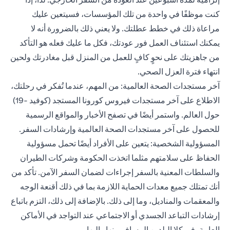
كنت موظفًا في واحدة من تلك المؤسسات، فسيتعين عليك
مراعاة ذلك في خطط عطلتك. ولا يعني ذلك بالضرورة أنه لا
يمكنك استئناف العمل فور عودتك، فكل ما عليك فعله هو التأكد
من جاهزيتك على نحوٍ كافٍ للعمل من المنزل قبل مغادرتك ولحين
انتهاء فترة العزل الصحي.
آخر مستجدات الصحة العالمية: من المهم، عندما تُفكر في رحلتك،
الاطلاع على آخر مستجدات فيروس كورونا المستجد (كوفيد -19)
حول العالم. واستمر أيضًا في تصفح الأخبار والمواقع الرسمية
للحصول على آخر مستجدات الصحة العالمية وإرشادات السفر.
المسؤولية الشخصية: يتعين على الأفراد أيضًا تحمل مسؤولية
الحفاظ على سلامتهم مثلما اتخذت الحكومة وشركات الطيران
والسلطات المعنية بالسفر إجراءات لضمان السفر الآمن. تأكد من
أنك تمتلك جميع معدات الحماية اللازمة بما في ذلك أقنعة الوجه
والمعقمات والمناديل، وما إلى ذلك. بالإضافة إلى ذلك، التزم باتباع
إرشادات التباعد الجسدي أو الاجتماعي عند التواجد في الأماكن
العامة، في كلا البلدين المسافر منها وإليها.