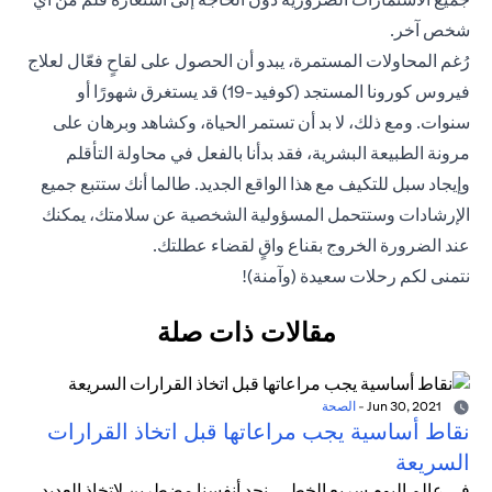
شخص آخر.
رُغم المحاولات المستمرة، يبدو أن الحصول على لقاحٍ فعّال لعلاج
فيروس كورونا المستجد (كوفيد-19) قد يستغرق شهورًا أو
سنوات. ومع ذلك، لا بد أن تستمر الحياة، وكشاهد وبرهان على
مرونة الطبيعة البشرية، فقد بدأنا بالفعل في محاولة التأقلم
وإيجاد سبل للتكيف مع هذا الواقع الجديد. طالما أنك ستتبع جميع
الإرشادات وستتحمل المسؤولية الشخصية عن سلامتك، يمكنك
عند الضرورة الخروج بقناع واقٍ لقضاء عطلتك.
نتمنى لكم رحلات سعيدة (وآمنة)!
مقالات ذات صلة
Jun 30, 2021
-
الصحة
نقاط أساسية يجب مراعاتها قبل اتخاذ القرارات
السريعة
في عالم اليوم سريع الخطى، نجد أنفسنا مضطرين لاتخاذ العديد