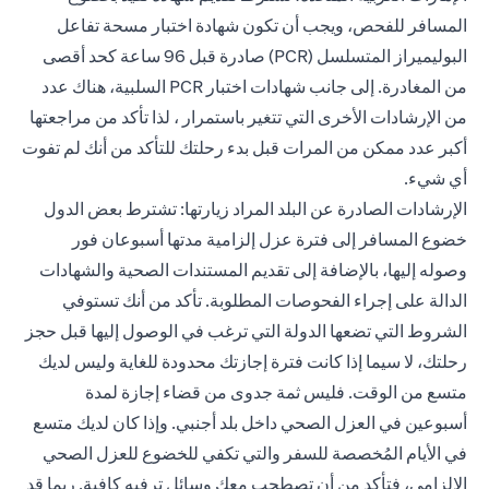
المسافر للفحص، ويجب أن تكون شهادة اختبار مسحة تفاعل
البوليميراز المتسلسل (PCR) صادرة قبل 96 ساعة كحد أقصى
من المغادرة. إلى جانب شهادات اختبار PCR السلبية، هناك عدد
من الإرشادات الأخرى التي تتغير باستمرار ، لذا تأكد من مراجعتها
أكبر عدد ممكن من المرات قبل بدء رحلتك للتأكد من أنك لم تفوت
أي شيء.
الإرشادات الصادرة عن البلد المراد زيارتها: تشترط بعض الدول
خضوع المسافر إلى فترة عزل إلزامية مدتها أسبوعان فور
وصوله إليها، بالإضافة إلى تقديم المستندات الصحية والشهادات
الدالة على إجراء الفحوصات المطلوبة. تأكد من أنك تستوفي
الشروط التي تضعها الدولة التي ترغب في الوصول إليها قبل حجز
رحلتك، لا سيما إذا كانت فترة إجازتك محدودة للغاية وليس لديك
متسع من الوقت. فليس ثمة جدوى من قضاء إجازة لمدة
أسبوعين في العزل الصحي داخل بلد أجنبي. وإذا كان لديك متسع
في الأيام المُخصصة للسفر والتي تكفي للخضوع للعزل الصحي
الإلزامي، فتأكد من أن تصطحب معك وسائل ترفيه كافية. ربما قد