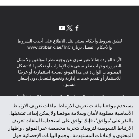
opens in a new tab
opens in a new tab
opens in a new tab
تُطبق شروط وأحكام سيتي بنك. للاطلاع على أحدث الشروط
s in a new tab
والأحكام ، تفضل بزيارة
www.citibank.ae/TnC
الآراء الواردة هنا لا تعبر سوى عن وجهة نظر المؤلفين ولا تمثل
بالضرورة وجهات نظر سيتي بنك الإمارات أو تعكسها. لا تشكل
المعلومات الواردة في هذا الموقع نصيحة استثمارية أو عرضًا
للاستثمار أو تقديم خدمات إدارية وتخضع للتعديل دون إشعار
مسبق.
لا يتم تقديم المنتجات والخدمات المذكورة في هذا الموقع للأفراد
المقيمين في الاتحاد الأوروبي أو المنطقة الاقتصادية الأوروبية أو
يستخدم موقعنا ملفات تعريف الارتباط. ملفات تعريف الارتباط
سويسرا أو غيرنسي أو جيرسي أو موناكو أو سان مارينو أو
الأساسية مطلوبة لأمان وسلامة موقعنا ولا يمكن إيقاف تشغيلها.
الفاتيكان أو جزيرة مان أو المملكة المتحدة أو خصوصية البيانات
بالنقر على 'موافق' ، فإنك توافق على استخدامنا لملفات تعريف
(لائحة حماية البيانات العامة \ قانون حماية البيانات الشخصية
الارتباط التسويقية لتزويدك بتجربة مخصصة عبر الموقع ، وإظهار
العامة \ قانون خصوصية نيوزيلندا). المحتوى الموجود في هذه
الصفحة ليس ولا ينبغي تفسيره على أنه عرض أو دعوة أو دعوة
المحتوى والإعلانات المستهدفة ، وجمع البيانات الإحصائية حول