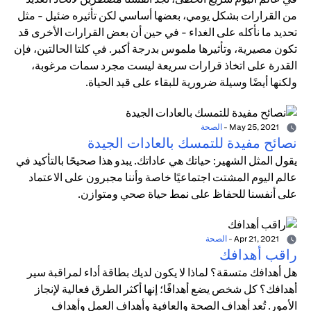
من القرارات بشكل يومي، بعضها أساسي لكن تأثيره ضئيل - مثل
تحديد ما نأكله على الغداء - في حين أن بعض القرارات الأخرى قد
تكون مصيرية، وتأثيرها ملموس بدرجة أكبر. في كلتا الحالتين، فإن
القدرة على اتخاذ قرارات سريعة ليست مجرد سمات مرغوبة،
ولكنها أيضًا وسيلة ضرورية للبقاء على قيد الحياة.
May 25, 2021
-
الصحة
نصائح مفيدة للتمسك بالعادات الجيدة
يقول المثل الشهير: حياتك هي عاداتك. يبدو هذا صحيحًا بالتأكيد في
عالم اليوم المشتت اجتماعيًا خاصة وأننا مجبرون على الاعتماد
على أنفسنا للحفاظ على نمط حياة صحي ومتوازن.
Apr 21, 2021
-
الصحة
راقب أهدافك
هل أهدافك متسقة؟ لماذا لا يكون لديك بطاقة أداء لمراقبة سير
أهدافك؟ كل شخص يضع أهدافًا؛ إنها أكثر الطرق فعالية لإنجاز
الأمور. تُعد أهداف الصحة والعافية وأهداف العمل وأهداف