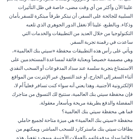
علينا الآن وأكثر من أي وقت مضى، خاصة في ظل التأثيرات
السلبية للجائحة على السفر، أن نبتكر طرقاً مبتكرة للسفر بأمان
وذكاء. وبالطبع، علينا ألا نغفل الدور الجوهري الذي تلعبه
التكنولوجيا من خلال العديد من التطبيقات والخدمات التي
ساعدت في رقمنة تجربة السفر.
ويأتي على رأس هذه التطبيقات محفظة «سيتي بنك العالمية»،
وهي مصممة خصيصاً وبعناية فائقة لمساعدة المستخدمين على
الاستمتاع بتجربة سلسة عند سداد المدفوعات أو السحب النقدي
أثناء السفر إلى الخارج، أو عند التسوق عبر الإنترنت من المواقع
الإلكترونية الأجنبية. وهذا يعني أنه سواء كنت تسافر فعلياً أم لا،
فإن محفظة سيتي بنك العالمية، ستتيح لك التسوق من متاجرك
المفضلة والدفع بطريقة مريحة وبأسعار معقولة.
فما هي محفظة سيتي بنك العالمية؟
محفظة «سيتي بنك العالمية» هي ميزة متاحة لجميع حاملي
بطاقات سيتي بنك ماستركارد للسحب المباشر، ويمكنهم من
خلالها سداد مدفوعاتهم بالعملات الأجنبية. وبمجرد تفعيل هذه