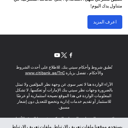
متناول يدك اليوم!
اعرف المزيد
opens in a new tab
opens in a new tab
opens in a new tab
تُطبق شروط وأحكام سيتي بنك. للاطلاع على أحدث الشروط
s in a new tab
والأحكام ، تفضل بزيارة
www.citibank.ae/TnC
الآراء الواردة هنا لا تعبر سوى عن وجهة نظر المؤلفين ولا تمثل
بالضرورة وجهات نظر سيتي بنك الإمارات أو تعكسها. لا تشكل
المعلومات الواردة في هذا الموقع نصيحة استثمارية أو عرضًا
للاستثمار أو تقديم خدمات إدارية وتخضع للتعديل دون إشعار
مسبق.
لا يتم تقديم المنتجات والخدمات المذكورة في هذا الموقع للأفراد
المقيمين في الاتحاد الأوروبي أو المنطقة الاقتصادية الأوروبية أو
يستخدم موقعنا ملفات تعريف الارتباط. ملفات تعريف الارتباط