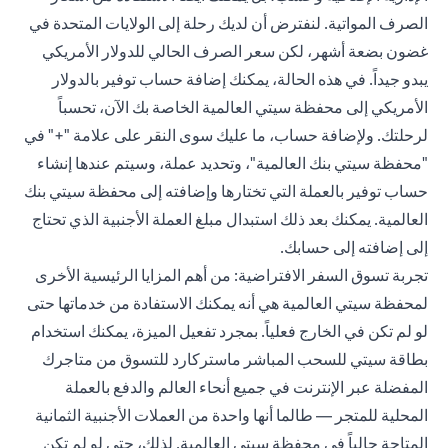
الصرف المواتية. لنفترض أن لديك رحلة إلى الولايات المتحدة في
غضون بضعة أشهر، لكن سعر الصرف الحالي للدولار الأمريكي
يبدو جيداً. في هذه الحالة، يمكنك إضافة حساب توفير بالدولار
الأمريكي إلى محفظة سيتي العالمية الخاصة بك الآن، تحسباً
لرحلتك. ولإضافة حساب، ما عليك سوى النقر على علامة "+" في
"محفظة سيتي بنك العالمية"، وتحديد عملة، وسيتم عندها إنشاء
حساب توفير بالعملة التي تختارها وإضافته إلى محفظة سيتي بنك
العالمية. يمكنك بعد ذلك استبدال مبلغ العملة الأجنبية الذي تحتاج
إلى إضافته إلى حسابك.
تجربة تسوق السفر الافتراضية: من أهم المزايا الرئيسية الأخرى
لمحفظة سيتي العالمية هي أنه يمكنك الاستفادة من خدماتها حتى
لو لم تكن في الخارج فعلياً. بمجرد تفعيل الميزة، يمكنك استخدام
بطاقة سيتي للسحب المباشر ماستركارد للتسوق من متاجرك
المفضلة عبر الإنترنت في جميع أنحاء العالم والدفع بالعملة
المحلية للمتجر — طالما أنها واحدة من العملات الأجنبية الثمانية
المتاحة حالياً في محفظة سيتي العالمية. لذلك، حتى لو لم تكن