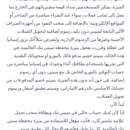
الميزة، يمكن للمستخدمين سداد قيمة مشترياتهم في الخارج بما
يصل إلى ثماني عملات، سواء عند الشراء مباشرة من المتاجر أو
المواقع الإلكترونية؛ بالإضافة إلى سحب النقود من أجهزة الصراف
الآلي التابعة لسيتي دون تكبد رسوم إضافية لتحويل العملات
الأجنبية وغيرها من الرسوم الإدارية. ولنفرض مثلاً أنك تزور إسبانيا
في عطلة وقررت تفعيل ميزة محفظة سيتي بنك العالمية. في
هذه الحالة، سيتم خصم مدفوعاتك باليورو أو سحوباتك النقدية
التي تجريها باستخدام بطاقتك أثناء وجودك في إسبانيا مباشرة من
حساب التوفير باليورو الخاص بك مع سيتي، دون أي رسوم
إضافية. في حين أنه بدون هذه الميزة، سيتم خصم المدفوعات من
حسابك الأساسي بالدرهم الإماراتي، وسيتم تطبيق أسعار ورسوم
تحويل العملات.
ابدأ الآن
إذا كان لديك حساب حالي في سيتي بنك وبطاقة سحب تحمل
علامة ماستركارد، فأنت مؤهل للاستفادة من ميزة محفظة سيتي
بنك العالمية. كل ما عليك فعله هو الانتقال إلى تطبيق سيتي