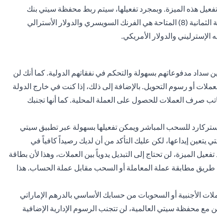
وتفعيل هذه الميزة. وبمجرد تفعيلها، سيتم ربط محفظة سيتي بنك
العالمية تلقائياً بجميع حساباتك بالعملات الأجنبية. العملات الأجنبية الثمانية (8) المتاحة هي الفرنك السويسري والدولار الأسترالي
يه الإسترليني والدولار الأمريكي.
ين سداد مدفوعاتهم بسهولة والتحكم في نفقاتهم الدولية. كما أنك لن
ت أو رسوم التحويل. بالإضافة إلى ذلك، إذا كنت في خارج الدولة
كاتب صرف العملات للحصول على العملة المحلية. كما أنها تجنبك
استركارد للسحب المباشر ويمكن تفعيلها بسهولة عبر تطبيق سيتي
ي يتعين إيداعها، لكن عليك التأكد من أن لديك رصيداً كافياً في
تفعيل الميزة، لن تحتاج إلى التبديل يدوياً بين العملات، وهذا لأن بطاقة
عن طريق مطابقة عملة المعاملة أو السحب مقابل عملة الحساب. هذا
ات الأجنبية أو السحوبات من حسابك الأساسي بالدرهم الإماراتي
ن مع محفظة سيتي العالمية، لن تتجنب الرسوم الإدارية الإضافية