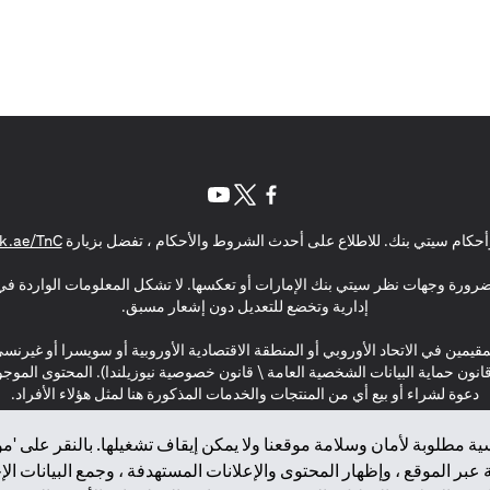
(opens in a new tab)
(opens in a new tab)
(opens in a new tab)
حكام سيتي بنك. للاطلاع على أحدث الشروط والأحكام ، تفضل بزيارة
k.ae/TnC
بالضرورة وجهات نظر سيتي بنك الإمارات أو تعكسها. لا تشكل المعلومات الواردة في 
إدارية وتخضع للتعديل دون إشعار مسبق.
مقيمين في الاتحاد الأوروبي أو المنطقة الاقتصادية الأوروبية أو سويسرا أو غيرنس
\ قانون حماية البيانات الشخصية العامة \ قانون خصوصية نيوزيلندا). المحتوى ال
دعوة لشراء أو بيع أي من المنتجات والخدمات المذكورة هنا لمثل هؤلاء الأفراد.
ة مطلوبة لأمان وسلامة موقعنا ولا يمكن إيقاف تشغيلها. بالنقر على 'مو
بر الموقع ، وإظهار المحتوى والإعلانات المستهدفة ، وجمع البيانات ال