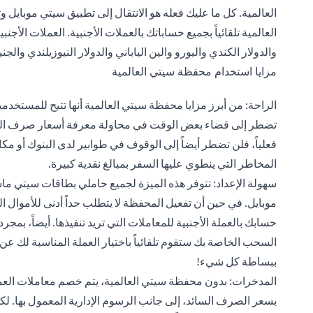
العالمية. كل ما عليك فعله هو الانتقال إلى تطبيق سيتي موبايل 
والدولار الكندي واليورو والين الياباني والدولار النيوزيلندي والجن
مزايا استخدام محفظة سيتي العالمية
الراحة: من أبرز مزايا محفظة سيتي العالمية أنها تتيح للمستخدم
تضطر إلى قضاء بعض الوقت في محاولة معرفة أسعار صرف العملا
فعلياً، فلن تضطر أيضاً إلى الوقوف في طوابير لدى البنوك أو م
المخاطر التي ينطوي عليها السفر بمبالغ نقدية كبيرة.
سهولة الإعداد: تتوفر هذه الميزة لجميع حاملي بطاقات سيتي م
موبايل. في حين أن تفعيل المحفظة لا يتطلب حداً أدنى للأموال الت
حسابك بالعملة الأجنبية للمعاملات التي تريد تنفيذها. أيضاً، بمجرد 
السحب الخاصة بك ستقوم تلقائياً باختيار العملة المناسبة لك 
ببساطة كل شيء!
المدخرات: بدون محفظة سيتي العالمية، يتم خصم معاملات العمل
بسعر الصرف السائد، إلى جانب الرسوم الإدارية المعمول بها. لك