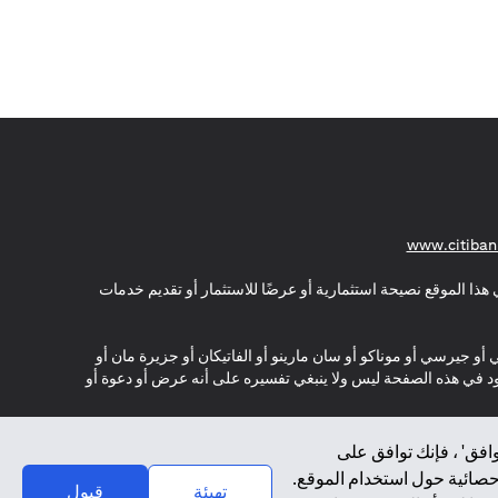
(opens in a new tab)
www.citiban
هذا الموقع نصيحة استثمارية أو عرضًا للاستثمار أو تقديم خدمات
ي أو جيرسي أو موناكو أو سان مارينو أو الفاتيكان أو جزيرة مان أو
موجود في هذه الصفحة ليس ولا ينبغي تفسيره على أنه عرض أو دعوة أو
افق' ، فإنك توافق على
إحصائية حول استخدام الموقع.
تهيئة
قبول