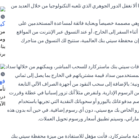
 ألا نغفل الدور الجوهري الذي تلعبه التكنولوجيا من خلال العديد من
كي
وهي مصممة خصيصاً وبعناية فائقة لمساعدة المستخدمين على
من 
اء السفر إلى الخارج، أو عند التسوق عبر الإنترنت من المواقع
ومت
لا، فإن محفظة سيتي بنك العالمية، ستتيح لك التسوق من متاجرك
بنا
برن
ات سيتي بنك ماستركارد للسحب المباشر، ويمكنهم من خلالها سداد
للمستخدمين سداد قيمة مشترياتهم في الخارج بما يصل إلى ثماني
فهم
نية؛ بالإضافة إلى سحب النقود من أجهزة الصراف الآلي التابعة
ن الرسوم الإدارية. ولنفرض مثلاً أنك تزور إسبانيا في عطلة وقررت
دره
 مدفوعاتك باليورو أو سحوباتك النقدية التي تجريها باستخدام
الآ
ورو الخاص بك مع سيتي، دون أي رسوم إضافية. في حين أنه بدون هذه
اراتي، وسيتم تطبيق أسعار ورسوم تحويل العملات.
مة ماستركارد، فأنت مؤهل للاستفادة من ميزة محفظة سيتي بنك