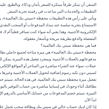
السفر، أن نبتكر طرقاً مبتكرة للسفر بأمان وذكاء. وبالطبع، علينا
التطبيقات والخدمات التي ساعدت في رقمنة تجربة السفر.
ويأتي على رأس هذه التطبيقات محفظة «سيتي بنك العالمية»، 
الاستمتاع بتجربة سلسة عند سداد المدفوعات أو السحب النقدي أثن
الإلكترونية الأجنبية. وهذا يعني أنه سواء كنت تسافر فعلياً أم 
المفضلة والدفع بطريقة مريحة وبأسعار معقولة.
فما هي محفظة سيتي بنك العالمية؟
محفظة «سيتي بنك العالمية» هي ميزة متاحة لجميع حاملي بطاق
مدفوعاتهم بالعملات الأجنبية. وبمجرد تفعيل هذه الميزة، يمكن 
عملات، سواء عند الشراء مباشرة من المتاجر أو المواقع الإلكترو
لسيتي دون تكبد رسوم إضافية لتحويل العملات الأجنبية وغيرها م
تفعيل ميزة محفظة سيتي بنك العالمية. في هذه الحالة، سيتم خصم
بطاقتك أثناء وجودك في إسبانيا مباشرة من حساب التوفير بالي
الميزة، سيتم خصم المدفوعات من حسابك الأساسي بالدرهم الإم
ابدأ الآن
إذا كان لديك حساب حالي في سيتي بنك وبطاقة سحب تحمل علا