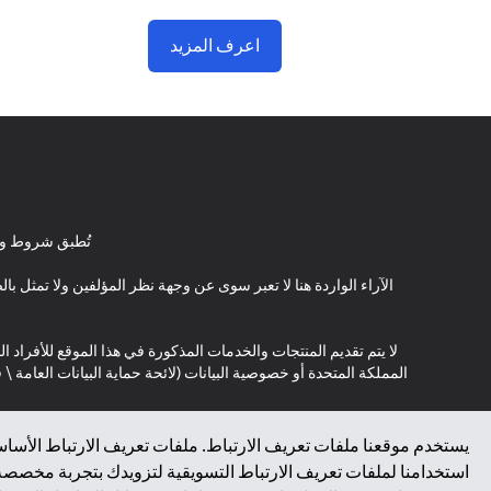
اعرف المزيد
تُطبق شروط وأ
الآراء الواردة هنا لا تعبر سوى عن وجهة نظر المؤلفين ولا تمثل 
لا يتم تقديم المنتجات والخدمات المذكورة في هذا الموقع للأفراد ال
المملكة المتحدة أو خصوصية البيانات (لائحة حماية البيانات العامة 
*GDPR – اللائحة العامة لحماية البيانات؛ * LGPD – Lei Geral de Proteção de Dados Pessoais ; *NZPA – قانون الخصوصية النيوزيلندي
يستخدم موقعنا ملفات تعريف الارتباط. ملفات تعريف الارتباط الأساسي
استخدامنا لملفات تعريف الارتباط التسويقية لتزويدك بتجربة مخصصة ع