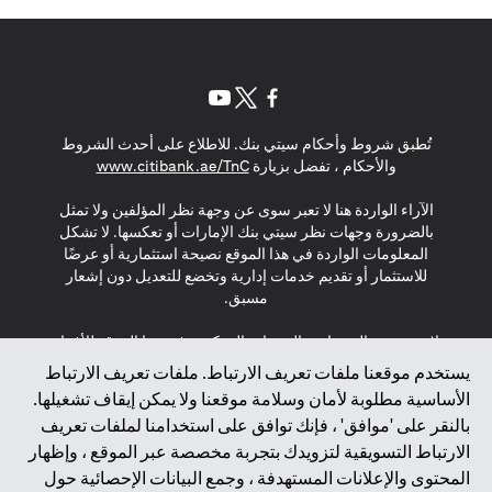
(opens in a new tab)
(opens in a new tab)
(opens in a new tab)
تُطبق شروط وأحكام سيتي بنك. للاطلاع على أحدث الشروط
(opens in a new tab)
والأحكام ، تفضل بزيارة
www.citibank.ae/TnC
الآراء الواردة هنا لا تعبر سوى عن وجهة نظر المؤلفين ولا تمثل
بالضرورة وجهات نظر سيتي بنك الإمارات أو تعكسها. لا تشكل
المعلومات الواردة في هذا الموقع نصيحة استثمارية أو عرضًا
للاستثمار أو تقديم خدمات إدارية وتخضع للتعديل دون إشعار
مسبق.
لا يتم تقديم المنتجات والخدمات المذكورة في هذا الموقع للأفراد
المقيمين في الاتحاد الأوروبي أو المنطقة الاقتصادية الأوروبية أو
يستخدم موقعنا ملفات تعريف الارتباط. ملفات تعريف الارتباط
سويسرا أو غيرنسي أو جيرسي أو موناكو أو سان مارينو أو
الأساسية مطلوبة لأمان وسلامة موقعنا ولا يمكن إيقاف تشغيلها.
الفاتيكان أو جزيرة مان أو المملكة المتحدة أو خصوصية البيانات
بالنقر على 'موافق' ، فإنك توافق على استخدامنا لملفات تعريف
(لائحة حماية البيانات العامة \ قانون حماية البيانات الشخصية
الارتباط التسويقية لتزويدك بتجربة مخصصة عبر الموقع ، وإظهار
العامة \ قانون خصوصية نيوزيلندا). المحتوى الموجود في هذه
الصفحة ليس ولا ينبغي تفسيره على أنه عرض أو دعوة أو دعوة
المحتوى والإعلانات المستهدفة ، وجمع البيانات الإحصائية حول