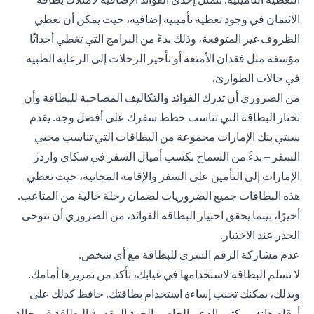
الائتمان في وجود تغطية تأمينية إضافية، حيث يمكن أن تغطي
الظروف غير المتوقعة، وذلك بدءً من البرامج التي تغطي أحداثًا
مؤسفة مثل فقدان الأمتعة أو تأخير الرحلات إلى الرعاية الطبية
في حالات الطوارئ،
من الضروري أن تدرك الفوائد والتكاليف المصاحبة للبطاقة وأن
تختار البطاقة التي تناسب خطط سفرك على أفضل وجه. يقدم
سيتي بنك الإمارات
مجموعة من البطاقات
التي تناسب محبي
السفر – بدءً من السماح بكسب أميال السفر في سكاي واردز
الإمارات إلى التأمين على السفر والإقامة المجانية، حيث تغطي
هذه البطاقات جميع الضروريات لضمان رحلة خالية من المتاعب.
أخيرًا، بينما يحقق اختيار البطاقة الفوائد، من الضروري أن تتوخى
الحذر عند الاختيار.
عدم مشاركة الرقم السري للبطاقة مع أي شخص.
لا تسلم البطاقة لاستخدامها في غيابك، تأكد من تمريرها أمامك.
وبذلك، يمكنك تجنب إساءة استخدام بطاقتك. حافظ كذلك على
أرقام هاتف مكتب الدعم الخاص بالجهة المقدمة البطاقة في حالة