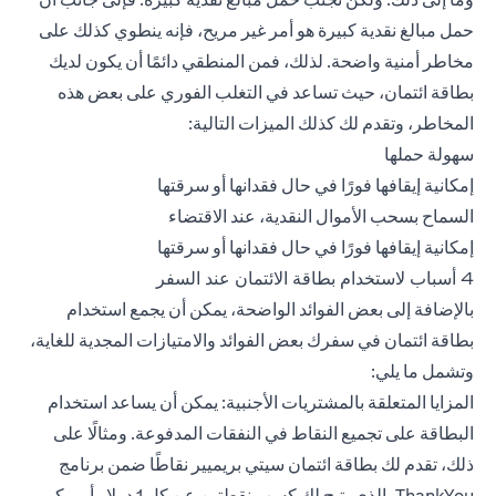
حمل مبالغ نقدية كبيرة هو أمر غير مريح، فإنه ينطوي كذلك على
مخاطر أمنية واضحة. لذلك، فمن المنطقي دائمًا أن يكون لديك
بطاقة ائتمان، حيث تساعد في التغلب الفوري على بعض هذه
المخاطر، وتقدم لك كذلك الميزات التالية:
سهولة حملها
إمكانية إيقافها فورًا في حال فقدانها أو سرقتها
السماح بسحب الأموال النقدية، عند الاقتضاء
إمكانية إيقافها فورًا في حال فقدانها أو سرقتها
4 أسباب لاستخدام بطاقة الائتمان عند السفر
بالإضافة إلى بعض الفوائد الواضحة، يمكن أن يجمع استخدام
بطاقة ائتمان في سفرك بعض الفوائد والامتيازات المجدية للغاية،
وتشمل ما يلي:
المزايا المتعلقة بالمشتريات الأجنبية: يمكن أن يساعد استخدام
البطاقة على تجميع النقاط في النفقات المدفوعة. ومثالًا على
ذلك، تقدم لك بطاقة ائتمان سيتي بريميير نقاطًا ضمن برنامج
ThankYou، الذي يتيح لك كسب نقطتين عن كل 1 دولار أمريكي