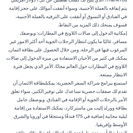
يتم إنفاقه بالعملة الأجنبية، وسواء أنفقت أموالك على حجز إقامة
في الفنادق أو التسوق أو أنفقت على الترفيه بالعملة الأجنبية،
فسوف يمنحك ذلك المزيد من النقاط.
إمكانية الدخول إلى صالات اللاونج في المطارات: وبوصفك
مسافر، غالبًا ما يكون انتظار الرحلات الجوية أحد أكثر الامور غير
المرغوب فيها في الرحلة. ومن خلال الحصول على بطاقة ائتمان،
يمكنك في كثير من الأحيان الاستفادة من ميزة الدخول إلى صالات
اللاونج في المطارات حول العالم مجانًا، الأمر الذي يجعل فترة
الانتظار ممتعة.
استمتع ببرامج شراكة السفر الحصرية: يمكن
لبطاقة الائتمان
أن
تقدم لك صفقات حصرية تساعدك على توفير الكثير، سواء تعلق
الأمر بالرحلات الجوية أو الإقامة في الفنادق. وبوصفك حامل
بطاقة وورلد إليت من ماستركارد، يمكنك الاستفادة من إقامة
ليلية مجانية إضافية في 175 فندقًا ومنتجعًا في أوروبا والشرق
الأوسط وإفريقيا.
التغطية التأمينية: تتمثل إحدى الفوائد الإضافية لامتلاك بطاقة