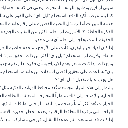
سيتي أونلاين وتطبيق للهاتف المتحرك، وحتى في كشف حسابك الش
كما يتم عرض تأكيد الدفع باستخدام "آبل باي" على الفور على ش
خدمة التنبيهات أو الرسائل النصية القصيرة على رقم هاتفك ال
الفكرة الخاطئة 7: الأمر يتطلب تعلم الكثير عن التقنيات الجديدة.
الحقيقة: لست بحاجة إلى تعلم أي شيء جديد.
إذا كان لديك جهاز آيفون، فأنت على الأرجح تستخدم خاصية التع
هاتفك. ولا يتطلب استخدام "آبل باي" أكثر من ذلك! تحقق من ذلك
ومع ذلك، إذا كنت تشعر بعدم الارتياح بشأن فكرة تعلم تقنية جدي
باي" تساعدك على تحقيق أقصى استفادة من هاتفك، باستخدام تقن
هل يجب عليك تفعيل "آبل باي"؟
بالنظر إلى هذه المزايا مجتمعة، تُعد محافظ الهواتف الذكية مثل
الحالية. بالإضافة إلى ذلك، ونظراً للمخاوف المتعلقة بالنظافة 
الخيارات تُعد أكثر أماناً وصحة من النقد - أو حتى بطاقات الد
الراحة التي توفرها المحافظ الرقمية وحدها تجعلها جديرة بالاهتما
إذا كنت قد استمتعت بقراءة هذا المقال، فيرجى مشاركته مع الأص