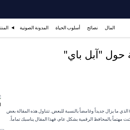
المال
نصائح
أسلوب الحياة
المدونة الصوتية
المنت
ا يزال الكثير منا يتردد في استخدام نظام "آبل باي" (Apple Pay) الذي ما يزال جديداً وغامضاً بالنسبة للبعض. تتناول هذه المقالة بعض
نت مهتماً بالمحافظ الرقمية بشكل عام، فهذا المقال يناسبك تماماً.