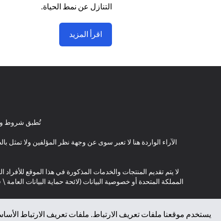
التنازل عن نمط الحياة.
اقرأ المزيد
تُطبق شروط وأ
الآراء الواردة هنا لا تعبر سوى عن وجهة نظر المؤلفين ولا تمثل 
لا يتم تقديم المنتجات والخدمات المذكورة في هذا الموقع للأفراد ال
المملكة المتحدة أو خصوصية البيانات (لائحة حماية البيانات العامة 
*GDPR – اللائحة العامة لحماية البيانات؛ * LGPD – Lei Geral de Proteção de Dados Pessoais ; *NZPA – قانون الخصوصية النيوزيلندي
يستخدم موقعنا ملفات تعريف الارتباط. ملفات تعريف الارتباط الأساسي