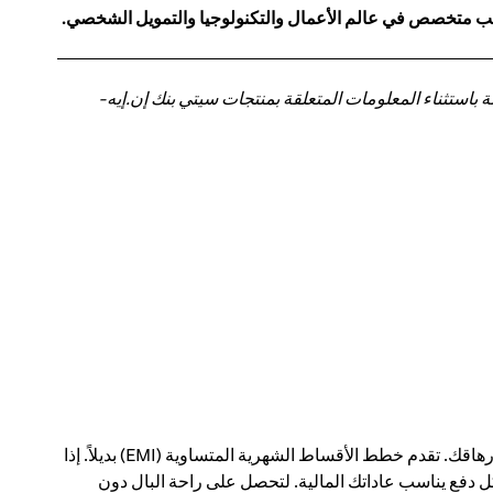
كاتب متخصص في عالم الأعمال والتكنولوجيا والتمويل الشخصي.
باستثناء المعلومات المتعلقة بمنتجات سيتي بنك إن.إيه-
يمكن أن يؤدي الدفع مقابل عمليات شراء كبيرة في معاملة واحدة إلى إحداث فجوة في ميزانيتك الشهرية - وإرهاقك. تقدم خطط الأقساط الشهرية المتساوية (EMI) بديلاً. إذا
 دفع يناسب عاداتك المالية. لتحصل على راحة البال دون