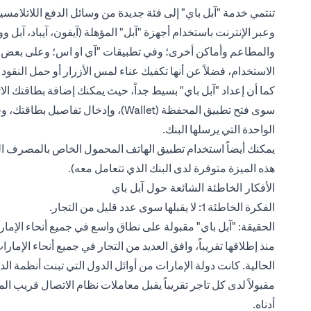
تنتمي خدمة "آبل باي" إلى فئة جديدة من وسائل الدفع اللاتلامسي
وعبر الإنترنت باستخدام أجهزة "آبل" المؤهلة (آيفون، آيباد، آبل
والمطاعم وأماكن أخرى؛ وفي تطبيقات "آي او اس؛ وعلى بعض المو
الاستخدام، فضلاً عن أنها تكفيك عناء لمس الأزرار أو حمل النقو
كما أن إعداد "آبل باي" بسيط جداً، حيث يمكنك إضافة
بطاقتك الائ
سوى فتح تطبيق المحفظة (Wallet)، وإدخا
الواحدة التي يرسلها البنك.
يمكنك أيضاً استخدام
تطبيق الهاتف
المحمول الخاص بالمصرف الذ
هذه الميزة متوفرة لدى البنك الذي تتعامل معه).
الأفكار الخاطئة الشائعة حول آبل باي
الفكرة الخاطئة 1: لا يقبلها سوى عدد قليل من التجار.
الحقيقة: "آبل باي" مقبولة على نطاق واسع في جميع أنحاء الإمارا
منذ إطلاقها تقريباً، وافق العديد من التجار في جميع أنحاء الإمار
الحالية. كانت دولة الإمارات من أوائل الدول التي تبنت أنظمة ال
أدناه.