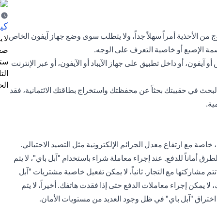
كيف
ج من الأحذية أمراً سهلاً جداً، ولا يتطلب سوى وضع جهاز آيفون الخاص
لا 
ة الإصبع أو خاصية التعرف على الوجه.
صعب
ستت
 آيفون، أو داخل تطبيق على جهاز الآيباد أو الآيفون، أو عبر الإنترنت
الت
الح
البحث في حقيبتك بحثاً عن محفظتك واستخراج بطاقتك الائتمانية، فقد
ية.
خاصة مع ارتفاع معدل الجرائم الإلكترونية مثل التصيد الاحتيالي.
لطرق أماناً للدفع. عند إجراء معاملة شراء باستخدام "آبل باي"، لا يتم
تم مشاركتها مع التجار. ثانياً، لا يمكن تفعيل خاصية مشتريات "آبل
لا يمكن إجراء معاملات الدفع حتى إذا فقدت هاتفك. أخيراً، لا يتم
ختراق "آبل باي" في ظل وجود العديد من مستويات الأمان.