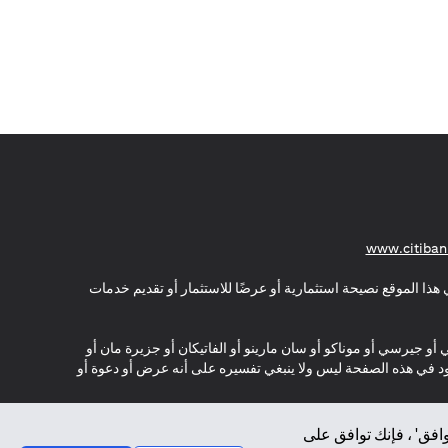
(opens in a new tab)
www.citiban
هذا الموقع نصيحة استثمارية أو عرضًا للاستثمار أو تقديم خدمات
ي أو جيرسي أو موناكو أو سان مارينو أو الفاتيكان أو جزيرة مان أو
موجود في هذه الصفحة ليس ولا ينبغي تفسيره على أنه عرض أو دعوة أو
افق' ، فإنك توافق على