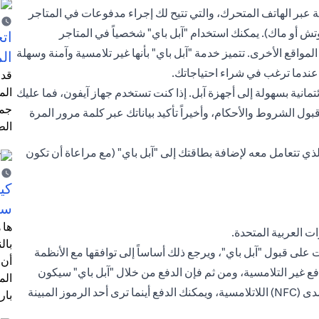
ة عبر الهاتف المتحرك، والتي تتيح لك إجراء مدفوعات في المتاجر
 ووتش أو ماك). يمكنك استخدام "آبل باي" شخصياً في المتاجر
اتخ
اقع الأخرى. تتميز خدمة "آبل باي" بأنها غير تلامسية وآمنة وسهلة
ال
د عندما ترغب في شراء احتياجاتك.
قد 
الم
تمانية
بسهولة إلى أجهزة آبل. إذا كنت تستخدم جهاز آيفون، فما عليك
جمي
ل تفاصيل بطاقتك، وقبول الشروط والأحكام، وأخيراً تأكيد بياناتك عبر كلمة مرور المرة
الط
ي تتعامل معه لإضافة بطاقتك إلى "
آبل باي
" (مع مراعاة أن تكون
كي
سي
ها 
ت العربية المتحدة.
بال
ات على قبول "آبل باي"، ويرجع ذلك أساساً إلى توافقها مع الأنظمة
أن 
دفع غير التلامسية، ومن ثم فإن الدفع من خلال "آبل باي" سيكون
الم
مقبولاً لدى كل تاجر تقريباً يقبل معاملات نظام الاتصال قريب المدى (NFC) اللاتلامسية، ويمكنك الدفع أينما ترى أحد الرموز المبينة
بار