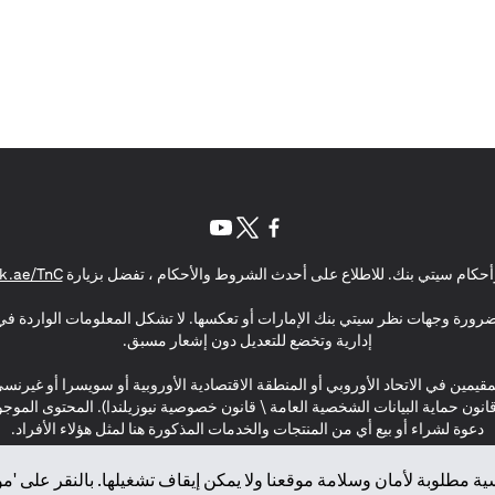
(opens in a new tab)
(opens in a new tab)
(opens in a new tab)
حكام سيتي بنك. للاطلاع على أحدث الشروط والأحكام ، تفضل بزيارة
k.ae/TnC
بالضرورة وجهات نظر سيتي بنك الإمارات أو تعكسها. لا تشكل المعلومات الواردة في 
إدارية وتخضع للتعديل دون إشعار مسبق.
مقيمين في الاتحاد الأوروبي أو المنطقة الاقتصادية الأوروبية أو سويسرا أو غيرنس
\ قانون حماية البيانات الشخصية العامة \ قانون خصوصية نيوزيلندا). المحتوى ال
دعوة لشراء أو بيع أي من المنتجات والخدمات المذكورة هنا لمثل هؤلاء الأفراد.
ة مطلوبة لأمان وسلامة موقعنا ولا يمكن إيقاف تشغيلها. بالنقر على 'مو