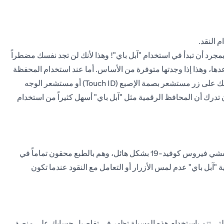
 النقد.
بمجرد أن تبدأ في استخدام "آبل باي"! وهذا لأنك لن تجد نفسك مضطراً
ها، وهذا إذا وجدتها متوفرة من الأساس. أما عند استخدام المحفظة
الرقمية، فيمكنك ببساطة تقريب هاتفك من الجهاز مع وضع إبهامك على زر مستشعر بصمة الإصبع (Touch ID) أو مستشعر الوجه
ن تدرك أن المحافظ الرقمية مثل "آبل باي" أسهل كثيراً من استخدام
لقد أصبح الناس أكثر حذراً من لمس الأسطح المختلفة في ظل تفشي فيروس كوفيد-19 بشكل هائل، وهم بالطبع محقون تماماً في
"آبل باي" عدم لمس الأزرار أو التعامل مع النقود عندما تكون
 التي تتم باستخدام هذه الوسيلة تظهر في تفاصيل حسابك على منصة