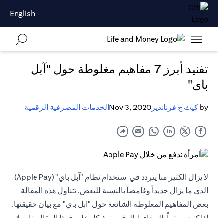
English
تفنيد أبرز 7 مفاهيم مغلوطة حول "آبل
باي"
by
كيث ج فرنانديز
Nov 3, 2020
الخدمات المصرفية الرقمية
لا يزال الكثير منا يتردد في استخدام نظام "آبل باي" (Apple Pay)
الذي ما يزال جديداً وغامضاً بالنسبة للبعض. تتناول هذه المقالة
بعض المفاهيم المغلوطة الشائعة حول "آبل باي" مع بيان حقيقتها.
إذا كنت مهتماً بالمحافظ الرقمية بشكل عام، فهذا المقال يناسبك