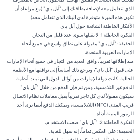
الذي تتعامل معه لإضافة بطاقتك إلى "
آبل باي
" (مع مراعاة أن
تكون هذه الميزة متوفرة لدى البنك الذي تتعامل معه).
الأفكار الخاطئة الشائعة حول آبل باي
الفكرة الخاطئة 1: لا يقبلها سوى عدد قليل من التجار.
الحقيقة: "آبل باي" مقبولة على نطاق واسع في جميع أنحاء
الإمارات العربية المتحدة.
منذ إطلاقها تقريباً، وافق العديد من التجار في جميع أنحاء الإمارات
على قبول "آبل باي"، ويرجع ذلك أساساً إلى توافقها مع الأنظمة
الحالية. كانت دولة الإمارات من أوائل الدول التي تبنت أنظمة
الدفع غير التلامسية، ومن ثم فإن الدفع من خلال "آبل باي"
سيكون مقبولاً لدى كل تاجر تقريباً يقبل معاملات نظام الاتصال
قريب المدى (NFC) اللاتلامسية، ويمكنك الدفع أينما ترى أحد
الرموز المبينة أدناه.
الفكرة الخاطئة 2: "آبل باي" صعب الاستخدام.
الحقيقة: على العكس تماماً، إنه سهل للغاية.
بمجرد إعداد "آبل باي"، يكون الدفع مقابل فنجان من القهوة أو زوج