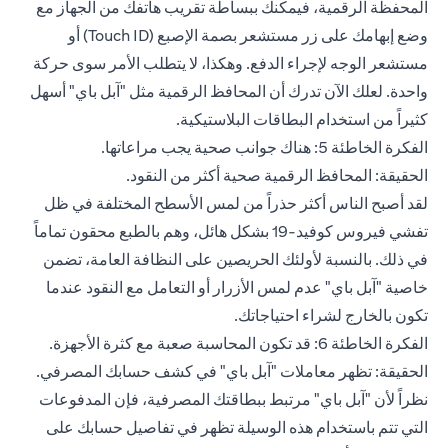
المحفظة الرقمية، فيمكنك ببساطة تقريب هاتفك من الجهاز مع
وضع إبهامك على زر مستشعر بصمة الإصبع (Touch ID) أو
مستشعر الوجه لإجراء الدفع. وهكذا، لا يتطلب الأمر سوى حركة
واحدة. لعلك الآن تدرك أن المحافظ الرقمية مثل "آبل باي" أسهل
كثيراً من استخدام البطاقات البلاستيكية.
الفكرة الخاطئة 5: هناك جوانب صحية يجب مراعاتها.
الحقيقة: المحافظ الرقمية صحية أكثر من النقود.
لقد أصبح الناس أكثر حذراً من لمس الأسطح المختلفة في ظل
تفشي فيروس كوفيد-19 بشكل هائل، وهم بالطبع محقون تماماً
في ذلك. بالنسبة لأولئك الحريصين على النظافة العامة، تضمن
خاصية "آبل باي" عدم لمس الأزرار أو التعامل مع النقود عندما
تكون بالخارج لشراء احتياجاتك.
الفكرة الخاطئة 6: قد تكون المحاسبة صعبة مع كثرة الأجهزة.
الحقيقة: تظهر معاملات "آبل باي" في كشف حسابك المصرفي.
نظراً لأن "آبل باي" مرتبط ببطاقتك المصرفية، فإن المدفوعات
التي تتم باستخدام هذه الوسيلة تظهر في تفاصيل حسابك على