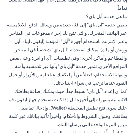
تماماً.
ما هي خدمة أبل باي؟
تنتمي خدمة "آبل باي" إلى فئة جديدة من وسائل الدفع اللاتلامسية
عبر الهاتف المتحرك، والتي تتيح لك إجراء مدفوعات في المتاجر
وعبر الإنترنت باستخدام أجهزة "آبل" المؤهلة (آيفون، آيباد، آبل
ووتش أو ماك). يمكنك استخدام "آبل باي" شخصياً في المتاجر
والمطاعم وأماكن أخرى؛ وفي تطبيقات "آي او اس؛ وعلى بعض
المواقع الأخرى. تتميز خدمة "آبل باي" بأنها غير تلامسية وآمنة
وسهلة الاستخدام، فضلاً عن أنها تكفيك عناء لمس الأزرار أو حمل
النقود عندما ترغب في شراء احتياجاتك.
كما أن إعداد "آبل باي" بسيط جداً، حيث يمكنك إضافة
بطاقتك
الائتمانية
بسهولة إلى أجهزة آبل. إذا كنت تستخدم جهاز آيفون، فما
عليك سوى فتح تطبيق المحفظة (Wallet)، وإدخال تفاصيل
بطاقتك، وقبول الشروط والأحكام، وأخيراً تأكيد بياناتك عبر كلمة
مرور المرة الواحدة التي يرسلها البنك.
يمكنك أيضاً استخدام
تطبيق الهاتف
المحمول الخاص بالمصرف