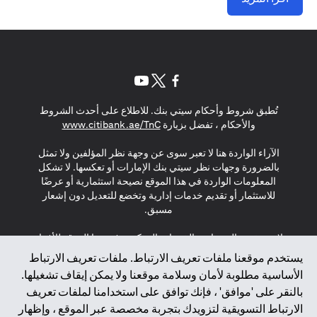
(opens in a new tab)
(opens in a new tab)
(opens in a new tab)
تُطبق شروط وأحكام سيتي بنك. للاطلاع على أحدث الشروط
(opens in a new tab)
والأحكام ، تفضل بزيارة
www.citibank.ae/TnC
الآراء الواردة هنا لا تعبر سوى عن وجهة نظر المؤلفين ولا تمثل
بالضرورة وجهات نظر سيتي بنك الإمارات أو تعكسها. لا تشكل
المعلومات الواردة في هذا الموقع نصيحة استثمارية أو عرضًا
للاستثمار أو تقديم خدمات إدارية وتخضع للتعديل دون إشعار
مسبق.
لا يتم تقديم المنتجات والخدمات المذكورة في هذا الموقع للأفراد
المقيمين في الاتحاد الأوروبي أو المنطقة الاقتصادية الأوروبية أو
يستخدم موقعنا ملفات تعريف الارتباط. ملفات تعريف الارتباط
سويسرا أو غيرنسي أو جيرسي أو موناكو أو سان مارينو أو
الأساسية مطلوبة لأمان وسلامة موقعنا ولا يمكن إيقاف تشغيلها.
الفاتيكان أو جزيرة مان أو المملكة المتحدة أو خصوصية البيانات
بالنقر على 'موافق' ، فإنك توافق على استخدامنا لملفات تعريف
(لائحة حماية البيانات العامة \ قانون حماية البيانات الشخصية
الارتباط التسويقية لتزويدك بتجربة مخصصة عبر الموقع ، وإظهار
العامة \ قانون خصوصية نيوزيلندا). المحتوى الموجود في هذه