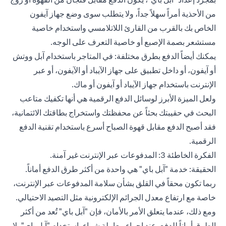
من الأحذية أمراً سهلاً جداً، ولا يتطلب سوى وضع جهاز آيفون
الخاص بك بالقرب من القارئ اللاتلامسي واستخدام خاصية
مستشعر بصمة الإصبع أو خاصية التعرف على الوجه.
يمكنك أيضاً الدفع بطرق مختلفة: في المتاجر باستخدام آبل ووتش
أو آيفون، أو داخل تطبيق على جهاز الآيباد أو الآيفون، أو عبر
الإنترنت باستخدام جهاز الآيباد أو آيفون أو ماك.
ولعل الميزة الأبرز لوسائل الدفع الرقمية هي أنها تكفيك متاعب
البحث في حقيبتك بحثاً عن محفظتك واستخراج بطاقتك الائتمانية،
فقد أصبح الدفع مقابل قهوة الصباح أسرع باستخدام تقنية الدفع
الرقمية.
الفكرة الخاطئة 3: المدفوعات عبر الإنترنت غير آمنة.
الحقيقة: خدمة "آبل باي" هي واحدة من أكثر طرق الدفع أماناً.
ربما تكون محقاً في القلق بشأن سلامة المدفوعات عبر الإنترنت،
خاصة مع ارتفاع معدل الجرائم الإلكترونية مثل التصيد الاحتيالي.
ومع ذلك، عندما يتعلق الأمر بالأمان، فإن "آبل باي" تُعد من أكثر
الطرق أماناً للدفع. عند إجراء معاملة شراء باستخدام "آبل باي"، لا