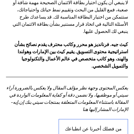
لا ينبغي أن يكون اختيار بطاقة الائتمان الصحيحة مهمة شاقة أو
صعبة، فمع القليل من البحث وتقييم نمط حياتك واحتياجاتك،
ستتمكن من اختيار البطاقة المناسبة لك. قد يساعدك طرح
الأسئلة التالية في اتخاذ قرار مستنير بشأن بطاقة الائتمان التي
ينبغي لك الحصول عليها.
كيث جيه. فرنانديز هو محرر وكاتب محترف يقدم نصائح بشأن
استراتيجية محتوى التسويق. يقيم كيث بين الإمارات وهولندا
والهند، وهو كاتب متخصص في عالم الأعمال والتكنولوجيا
والتمويل الشخصي.
يعكس المحتوى وجهة نظر مؤلف المقال ولا يعكس بالضرورة آراء
سيتي أو موظفيها، ولا نضمن دقة أو كفاية المعلومات الواردة في
المقالة باستثناء المعلومات المتعلقة بمنتجات سيتي بنك إن.إيه-
الإمارات المشار إليها هنا
من فضلك أخبرنا عن انطباعك