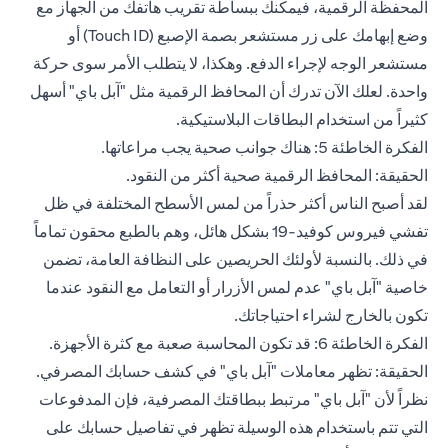
المحفظة الرقمية، فيمكنك ببساطة تقريب هاتفك من الجهاز مع
وضع إبهامك على زر مستشعر بصمة الإصبع (Touch ID) أو
مستشعر الوجه لإجراء الدفع. وهكذا، لا يتطلب الأمر سوى حركة
واحدة. لعلك الآن تدرك أن المحافظ الرقمية مثل "آبل باي" أسهل
كثيراً من استخدام البطاقات البلاستيكية.
الفكرة الخاطئة 5: هناك جوانب صحية يجب مراعاتها.
الحقيقة: المحافظ الرقمية صحية أكثر من النقود.
لقد أصبح الناس أكثر حذراً من لمس الأسطح المختلفة في ظل
تفشي فيروس كوفيد-19 بشكل هائل، وهم بالطبع محقون تماماً
في ذلك. بالنسبة لأولئك الحريصين على النظافة العامة، تضمن
خاصية "آبل باي" عدم لمس الأزرار أو التعامل مع النقود عندما
تكون بالخارج لشراء احتياجاتك.
الفكرة الخاطئة 6: قد تكون المحاسبة صعبة مع كثرة الأجهزة.
الحقيقة: تظهر معاملات "آبل باي" في كشف حسابك المصرفي.
نظراً لأن "آبل باي" مرتبط ببطاقتك المصرفية، فإن المدفوعات
التي تتم باستخدام هذه الوسيلة تظهر في تفاصيل حسابك على