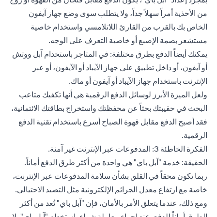
من الأحذية أمراً سهلاً جداً، ولا يتطلب سوى وضع جهاز آيفون
الخاص بك بالقرب من القارئ اللاتلامسي واستخدام خاصية
مستشعر بصمة الإصبع أو خاصية التعرف على الوجه.
يمكنك أيضاً الدفع بطرق مختلفة: في المتاجر باستخدام آبل ووتش
أو آيفون، أو داخل تطبيق على جهاز الآيباد أو الآيفون، أو عبر
الإنترنت باستخدام جهاز الآيباد أو آيفون أو ماك.
ولعل الميزة الأبرز لوسائل الدفع الرقمية هي أنها تكفيك متاعب
البحث في حقيبتك بحثاً عن محفظتك واستخراج بطاقتك الائتمانية،
فقد أصبح الدفع مقابل قهوة الصباح أسرع باستخدام تقنية الدفع
الرقمية.
الفكرة الخاطئة 3: المدفوعات عبر الإنترنت غير آمنة.
الحقيقة: خدمة "آبل باي" هي واحدة من أكثر طرق الدفع أماناً.
ربما تكون محقاً في القلق بشأن سلامة المدفوعات عبر الإنترنت،
خاصة مع ارتفاع معدل الجرائم الإلكترونية مثل التصيد الاحتيالي.
ومع ذلك، عندما يتعلق الأمر بالأمان، فإن "آبل باي" تُعد من أكثر
الطرق أماناً للدفع. عند إجراء معاملة شراء باستخدام "آبل باي"، لا