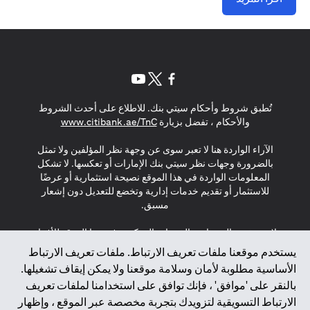
(opens in a new tab)
(opens in a new tab)
(opens in a new tab)
تُطبق شروط وأحكام سيتي بنك. للاطلاع على أحدث الشروط
(opens in a new tab)
والأحكام ، تفضل بزيارة
www.citibank.ae/TnC
الآراء الواردة هنا لا تعبر سوى عن وجهة نظر المؤلفين ولا تمثل
بالضرورة وجهات نظر سيتي بنك الإمارات أو تعكسها. لا تشكل
المعلومات الواردة في هذا الموقع نصيحة استثمارية أو عرضًا
للاستثمار أو تقديم خدمات إدارية وتخضع للتعديل دون إشعار
مسبق.
لا يتم تقديم المنتجات والخدمات المذكورة في هذا الموقع للأفراد
المقيمين في الاتحاد الأوروبي أو المنطقة الاقتصادية الأوروبية أو
يستخدم موقعنا ملفات تعريف الارتباط. ملفات تعريف الارتباط
سويسرا أو غيرنسي أو جيرسي أو موناكو أو سان مارينو أو
الأساسية مطلوبة لأمان وسلامة موقعنا ولا يمكن إيقاف تشغيلها.
الفاتيكان أو جزيرة مان أو المملكة المتحدة أو خصوصية البيانات
بالنقر على 'موافق' ، فإنك توافق على استخدامنا لملفات تعريف
(لائحة حماية البيانات العامة \ قانون حماية البيانات الشخصية
الارتباط التسويقية لتزويدك بتجربة مخصصة عبر الموقع ، وإظهار
العامة \ قانون خصوصية نيوزيلندا). المحتوى الموجود في هذه