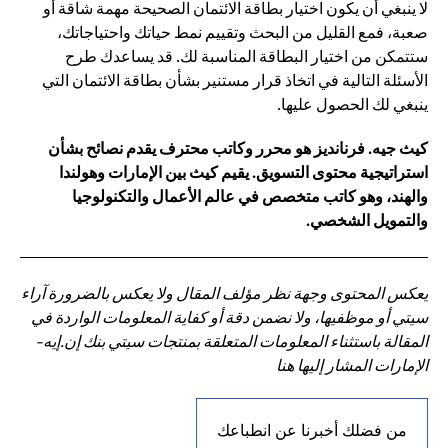
لا ينبغي أن يكون اختيار بطاقة الائتمان الصحيحة مهمة شاقة أو
صعبة، فمع القليل من البحث وتقييم نمط حياتك واحتياجاتك،
ستتمكن من اختيار البطاقة المناسبة لك. قد يساعدك طرح
الأسئلة التالية في اتخاذ قرار مستنير بشأن بطاقة الائتمان التي
ينبغي لك الحصول عليها.
كيث جيه. فرنانديز هو محرر وكاتب محترف يقدم نصائح بشأن
استراتيجية محتوى التسويق. يقيم كيث بين الإمارات وهولندا
والهند، وهو كاتب متخصص في عالم الأعمال والتكنولوجيا
والتمويل الشخصي.
يعكس المحتوى وجهة نظر مؤلف المقال ولا يعكس بالضرورة آراء
سيتي أو موظفيها، ولا نضمن دقة أو كفاية المعلومات الواردة في
المقالة باستثناء المعلومات المتعلقة بمنتجات سيتي بنك إن.إيه-
الإمارات المشار إليها هنا
من فضلك أخبرنا عن انطباعك