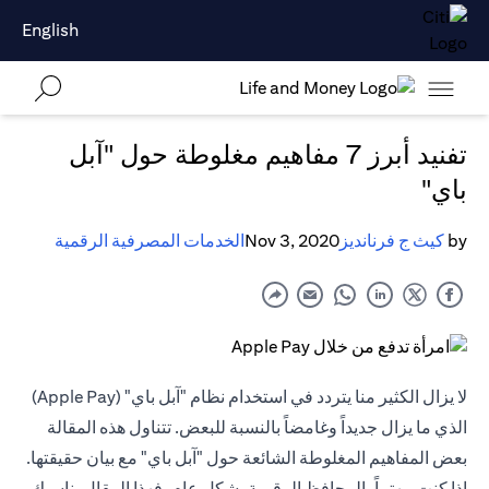
English
تفنيد أبرز 7 مفاهيم مغلوطة حول "آبل
باي"
by
كيث ج فرنانديز
Nov 3, 2020
الخدمات المصرفية الرقمية
لا يزال الكثير منا يتردد في استخدام نظام "آبل باي" (Apple Pay)
الذي ما يزال جديداً وغامضاً بالنسبة للبعض. تتناول هذه المقالة
بعض المفاهيم المغلوطة الشائعة حول "آبل باي" مع بيان حقيقتها.
إذا كنت مهتماً بالمحافظ الرقمية بشكل عام، فهذا المقال يناسبك