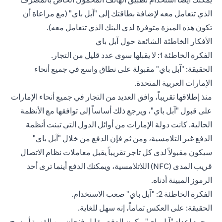
الذي تتعامل معه لإضافة بطاقتك إلى "
آبل باي
" (مع مراعاة أن
تكون هذه الميزة متوفرة لدى البنك الذي تتعامل معه).
الأفكار الخاطئة الشائعة حول آبل باي
الفكرة الخاطئة 1: لا يقبلها سوى عدد قليل من التجار.
الحقيقة: "آبل باي" مقبولة على نطاق واسع في جميع أنحاء
الإمارات العربية المتحدة.
منذ إطلاقها تقريباً، وافق العديد من التجار في جميع أنحاء الإمارات
على قبول "آبل باي"، ويرجع ذلك أساساً إلى توافقها مع الأنظمة
الحالية. كانت دولة الإمارات من أوائل الدول التي تبنت أنظمة
الدفع غير التلامسية، ومن ثم فإن الدفع من خلال "آبل باي"
سيكون مقبولاً لدى كل تاجر تقريباً يقبل معاملات نظام الاتصال
قريب المدى (NFC) اللاتلامسية، ويمكنك الدفع أينما ترى أحد
الرموز المبينة أدناه.
الفكرة الخاطئة 2: "آبل باي" صعب الاستخدام.
الحقيقة: على العكس تماماً، إنه سهل للغاية.
بمجرد إعداد "آبل باي"، يكون الدفع مقابل فنجان من القهوة أو زوج