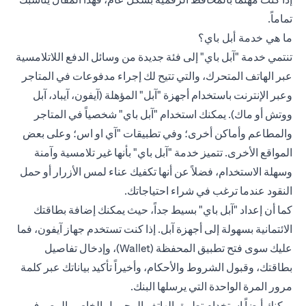
تماماً.
ما هي خدمة أبل باي؟
تنتمي خدمة "آبل باي" إلى فئة جديدة من وسائل الدفع اللاتلامسية
عبر الهاتف المتحرك، والتي تتيح لك إجراء مدفوعات في المتاجر
وعبر الإنترنت باستخدام أجهزة "آبل" المؤهلة (آيفون، آيباد، آبل
ووتش أو ماك). يمكنك استخدام "آبل باي" شخصياً في المتاجر
والمطاعم وأماكن أخرى؛ وفي تطبيقات "آي او اس؛ وعلى بعض
المواقع الأخرى. تتميز خدمة "آبل باي" بأنها غير تلامسية وآمنة
وسهلة الاستخدام، فضلاً عن أنها تكفيك عناء لمس الأزرار أو حمل
النقود عندما ترغب في شراء احتياجاتك.
كما أن إعداد "آبل باي" بسيط جداً، حيث يمكنك إضافة
بطاقتك
الائتمانية
بسهولة إلى أجهزة آبل. إذا كنت تستخدم جهاز آيفون، فما
عليك سوى فتح تطبيق المحفظة (Wallet)، وإدخال تفاصيل
بطاقتك، وقبول الشروط والأحكام، وأخيراً تأكيد بياناتك عبر كلمة
مرور المرة الواحدة التي يرسلها البنك.
يمكنك أيضاً استخدام
تطبيق الهاتف
المحمول الخاص بالمصرف