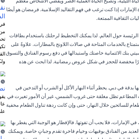
ياة الليلية، وتصبح الحياة العملية أقصر ويقضي الأشخاص معظم
نق
الإمارات إذا كنت ترغب في فهم التقاليد الإسلامية. فرمضان هو أيضًا
ال
يات الثقافية الممتعة.
في 
من 
 الرئيسة حول العالم. لذا يمكنك التخطيط لرحلتك باستخدام
بطاقات
تحد
متاع بالخدمات المتاحة في صالات اللاونج بالمطارات. علاوةً على
تكو
يتي بنك الائتمانية خاصتك واستبدالها في دفع رسوم الفنادق والتسوق
الق
ولك
أسعارًا مخفضة للحجز في شكل عروض رمضانية. لذا ابحث عن هذه
دقة في دبي. يحظر أثناء النهار الأكل أو الشرب أو التدخين في
نص
كانت المطاعم تظل مغلقة حتى غروب الشمس، غير أن الأمور تغيرت في
يقو
عال
طعام للسائحين خلال النهار، حتى وإن كانت ردهة تناول الطعام مخفية
على
ي الإمارات، فلا يجب أن تفوتها. فالإفطار هو الوجبة التي يفطر بها
لعديد من الفنادق بوفيهات وخيام فاخرة تقدم وجباتٍ خاصة. ويمكنك
را