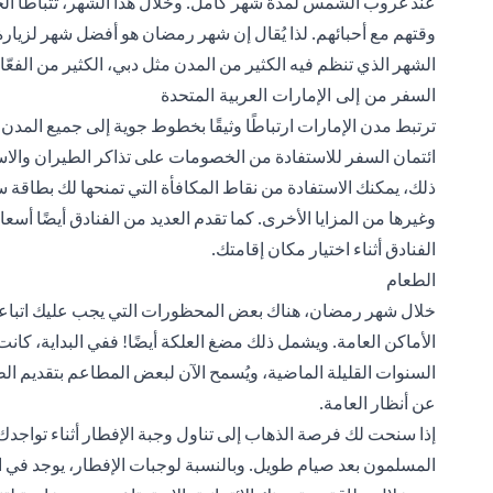
عند غروب الشمس لمدة شهر كامل. وخلال هذا الشهر، تتباطأ الح
وقتهم مع أحبائهم. لذا يُقال إن شهر رمضان هو أفضل شهر لزيارة 
الشهر الذي تنظم فيه الكثير من المدن مثل دبي، الكثير من الفعّال
السفر من إلى الإمارات العربية المتحدة
ترتبط مدن الإمارات ارتباطًا وثيقًا بخطوط جوية إلى جميع المدن
ائتمان السفر
للاستفادة من الخصومات على تذاكر الطيران والاست
ذلك، يمكنك الاستفادة من نقاط المكافأة التي تمنحها لك بطاقة س
وغيرها من المزايا الأخرى. كما تقدم العديد من الفنادق أيضًا 
الفنادق أثناء اختيار مكان إقامتك.
الطعام
خلال شهر رمضان، هناك بعض المحظورات التي يجب عليك اتباعها ب
الأماكن العامة. ويشمل ذلك مضغ العلكة أيضًا! ففي البداية، 
السنوات القليلة الماضية، ويُسمح الآن لبعض المطاعم بتقديم ال
عن أنظار العامة.
إذا سنحت لك فرصة الذهاب إلى تناول وجبة الإفطار أثناء تواجدك ف
المسلمون بعد صيام طويل. وبالنسبة لوجبات الإفطار، يوجد في ا