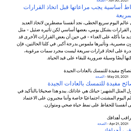
Jun 30, 2021
-
الصحة
اط أساسية يجب مراعاتها قبل اتخاذ القرارات
سريعة
عالم اليوم سريع الخطى، نجد أنفسنا مضطرين لاتخاذ العديد
القرارات بشكل يومي، بعضها أساسي لكن تأثيره ضئيل - مثل
يد ما نأكله على الغداء - في حين أن بعض القرارات الأخرى قد
ن مصيرية، وتأثيرها ملموس بدرجة أكبر. في كلتا الحالتين، فإن
درة على اتخاذ قرارات سريعة ليست مجرد سمات مرغوبة،
نها أيضًا وسيلة ضرورية للبقاء على قيد الحياة.
May 25, 2021
-
الصحة
ائح مفيدة للتمسك بالعادات الجيدة
ل المثل الشهير: حياتك هي عاداتك. يبدو هذا صحيحًا بالتأكيد في
م اليوم المشتت اجتماعيًا خاصة وأننا مجبرون على الاعتماد
 أنفسنا للحفاظ على نمط حياة صحي ومتوازن.
Apr 21, 2021
-
الصحة
قب أهدافك