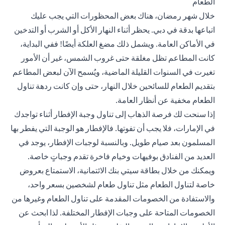
الطعام
خلال شهر رمضان، هناك بعض المحظورات التي يجب عليك
اتباعها بدقة في دبي. يحظر أثناء النهار الأكل أو الشرب أو التدخين
في الأماكن العامة. ويشمل ذلك مضغ العلكة أيضًا! ففي البداية،
كانت المطاعم تظل مغلقة حتى غروب الشمس، غير أن الأمور
تغيرت في السنوات القليلة الماضية، ويُسمح الآن لبعض المطاعم
بتقديم الطعام للسائحين خلال النهار، حتى وإن كانت ردهة تناول
الطعام مخفية عن أنظار العامة.
إذا سنحت لك فرصة الذهاب إلى تناول وجبة الإفطار أثناء تواجدك
في الإمارات، فلا يجب أن تفوتها. فالإفطار هو الوجبة التي يفطر بها
المسلمون بعد صيام طويل. وبالنسبة لوجبات الإفطار، يوجد في
العديد من الفنادق بوفيهات وخيام فاخرة تقدم وجباتٍ خاصة.
ويمكنك من خلال بطاقة سيتي بنك الائتمانية، الاستمتاع بعروض
خاصة لتناول الطعام مثل تناول طعام لشخصين بسعر واحد،
والاستفادة من الخصومات المقدمة على تناول الطعام وغيرها من
الخصومات المتاحة على وجبات الإفطار المختلفة. لذا ابحث عن