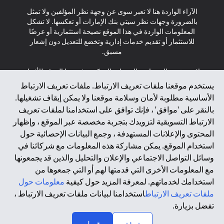
الآراء الواردة هنا لا تعبر سوى عن وجهة نظر المؤلفين ولا تمثل
بالضرورة وجهات نظر سيتي بنك الإمارات أو تعكسها. لا تشكل
المعلومات الواردة في هذا الموقع نصيحة استثمارية أو عرضًا
للاستثمار أو تقديم خدمات إدارية وتخضع للتعديل دون إشعار
مسبق.
لا يتم تقديم المنتجات والخدمات المذكورة في هذا الموقع للأفراد
المقيمين في الاتحاد الأوروبي أو المنطقة الاقتصادية الأوروبية أو
يستخدم موقعنا ملفات تعريف الارتباط. ملفات تعريف الارتباط
سويسرا أو غيرنسي أو جيرسي أو موناكو أو سان مارينو أو
الأساسية مطلوبة لأمان وسلامة موقعنا ولا يمكن إيقاف تشغيلها.
الفاتيكان أو جزيرة مان أو المملكة المتحدة أو خصوصية البيانات
بالنقر على 'موافق' ، فإنك توافق على استخدامنا لملفات تعريف
(لائحة حماية البيانات العامة \ قانون حماية البيانات الشخصية
الارتباط التسويقية لتزويدك بتجربة مخصصة عبر الموقع ، وإظهار
العامة \ قانون خصوصية نيوزيلندا). المحتوى الموجود في هذه
الصفحة ليس ولا ينبغي تفسيره على أنه عرض أو دعوة أو دعوة
المحتوى والإعلانات المستهدفة ، وجمع البيانات الإحصائية حول
لشراء أو بيع أي من المنتجات والخدمات المذكورة هنا لمثل هؤلاء
استخدام الموقع. يمكن مشاركة هذه المعلومات مع شركائنا في
الأفراد.
وسائل التواصل الاجتماعي والإعلان والتحليل والذين قد يجمعونها
مع المعلومات الأخرى التي قدمتها لهم أو التي جمعوها من
*GDPR – اللائحة العامة لحماية البيانات؛ * LGPD – Lei Geral de
استخدامك لخدماتهم. لمعرفة المزيد حول كيفية
معلومات حول
Proteção de Dados Pessoais ; *NZPA – قانون الخصوصية
النيوزيلندي
ملفات تعريف الارتباط
استخدامنا لبيانات ملفات تعريف الارتباط ،
تفضل بزيارة.
↑
2025 citibank.ae