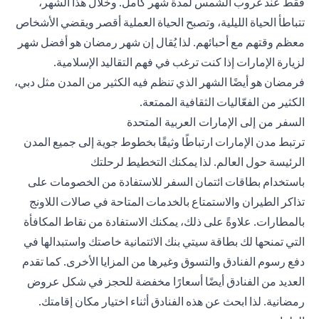
فقط عند غروب الشمس لمدة شهر كامل. وخلال هذا الشهر،
تتباطأ الحياة الليلية، وتصبح الحياة العملية أقصر ويقضي الأشخاص
معظم وقتهم مع أحبائهم. لذا يُقال إن شهر رمضان هو أفضل شهر
لزيارة الإمارات إذا كنت ترغب في فهم التقاليد الإسلامية.
فرمضان هو أيضًا الشهر الذي تنظم فيه الكثير من المدن مثل دبي،
الكثير من الفعّاليات الثقافية الممتعة.
السفر من إلى الإمارات العربية المتحدة
ترتبط مدن الإمارات ارتباطًا وثيقًا بخطوط جوية إلى جميع المدن
الرئيسة حول العالم. لذا يمكنك التخطيط لرحلتك
باستخدام
بطاقات ائتمان السفر
للاستفادة من الخصومات على
تذاكر الطيران والاستمتاع بالخدمات المتاحة في صالات اللاونج
بالمطارات. علاوةً على ذلك، يمكنك الاستفادة من نقاط المكافأة
التي تمنحها لك بطاقة سيتي بنك الائتمانية خاصتك واستبدالها في
دفع رسوم الفنادق والتسوق وغيرها من المزايا الأخرى. كما تقدم
العديد من الفنادق أيضًا أسعارًا مخفضة للحجز في شكل عروض
رمضانية. لذا ابحث عن هذه الفنادق أثناء اختيار مكان إقامتك.