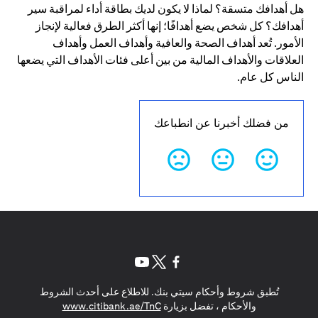
هل أهدافك متسقة؟ لماذا لا يكون لديك بطاقة أداء لمراقبة سير
أهدافك؟ كل شخص يضع أهدافًا؛ إنها أكثر الطرق فعالية لإنجاز
الأمور. تُعد أهداف الصحة والعافية وأهداف العمل وأهداف
العلاقات والأهداف المالية من بين أعلى فئات الأهداف التي يضعها
الناس كل عام.
من فضلك أخبرنا عن انطباعك
(opens in a new tab)
(opens in a new tab)
(opens in a new tab)
تُطبق شروط وأحكام سيتي بنك. للاطلاع على أحدث الشروط
(opens in a new tab)
والأحكام ، تفضل بزيارة
www.citibank.ae/TnC