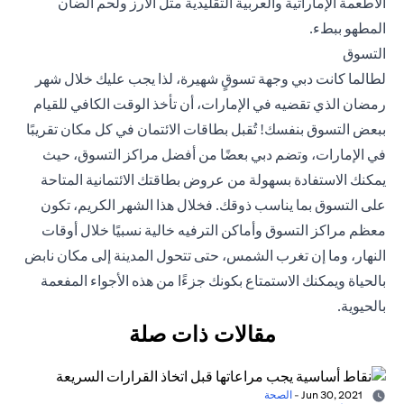
الأطعمة الإماراتية والعربية التقليدية مثل الأرز ولحم الضأن
المطهو ببطء.
التسوق
لطالما كانت دبي وجهة تسوقٍ شهيرة، لذا يجب عليك خلال شهر
رمضان الذي تقضيه في الإمارات، أن تأخذ الوقت الكافي للقيام
ببعض التسوق بنفسك! تُقبل بطاقات الائتمان في كل مكان تقريبًا
في الإمارات، وتضم دبي بعضًا من أفضل مراكز التسوق، حيث
يمكنك الاستفادة بسهولة من
عروض بطاقتك الائتمانية
المتاحة
على التسوق بما يناسب ذوقك. فخلال هذا الشهر الكريم، تكون
معظم مراكز التسوق وأماكن الترفيه خالية نسبيًا خلال أوقات
النهار، وما إن تغرب الشمس، حتى تتحول المدينة إلى مكان نابض
بالحياة ويمكنك الاستمتاع بكونك جزءًا من هذه الأجواء المفعمة
بالحيوية.
مقالات ذات صلة
Jun 30, 2021
-
الصحة