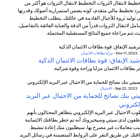
خطيط لانتقال الثروات التخطيط لانتقال الثروات هو أكثر من
د تخطيط مالي متقدم، كونه يضمن استمرارية أصولك وقدرتها
 توليد ثروة للأجيال القادمة في عائلتك. يتطلب التخطيط
امل لانتقال الثروات قدراً من الدقة والعناية الفائقة بالتفاصيل،
ث تتم مراعاة جميع النتائج المستقبلية المحتملة.
Nov 11, 2023
-
مزايا بطاقات الائتمان
يد الإنفاق: قوة بطاقات الائتمان الذكية
ر بطاقات الائتمان مزايا وراحة وقوة شرائية.
Sep 22, 2023
-
الاحتيال
ي بنك نصائح للحماية من الاحتيال عبر البريد
لكتروني
وب الاحتيال عبر البريد الإلكتروني يتظاهر المحتالون بأنهم
فون لدى سيتي وسيخبرونك أنه تم حظر بطاقتك الائتمانية
ب معاملات غير مصرح بها. سيطلبون منك إعادة تنشيط
قتك عن طريق النقر على الروابط المتضمنة في رسائل البريد