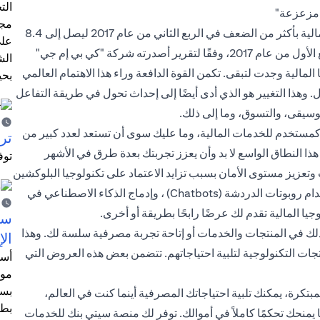
الت
ا مزعزعة"
مجر
وجدت لتبقى. ارتفع إجمالي الاستثمار العالمي في التكنولوجيا المالية بأكثر من الضعف في الربع الثاني من عام 2017 ليصل إلى 8.4
على
مليار دولار أمريكي، بعد أن كان 3.6 مليار دولار أمريكي في الربع الأول من عام 2017، وفقًا لتقرير أصدرته شركة "كي بي إم جي"
الش
 المالية وجدت لتبقى. تكمن القوة الدافعة وراء هذا الاهتمام العالمي
بحي
ال. وهذا التغيير هو الذي أدى أيضًا إلى إحداث تحول في طريقة التفاعل
سيقى، والتسوق، وما إلى ذلك.
نت كمستخدم للخدمات المالية، وما عليك سوى أن تستعد لعدد كبير من
ترش
ى هذا النطاق الواسع لا بد وأن يعزز تجربتك بعدة طرق في الأشهر
توف
تعزيز مستوى الأمان بسبب تزايد الاعتماد على تكنولوجيا البلوكشين
(Blockchain)، هذا إلى جانب تمتع العملاء بخدمة فورية مع استخدام روبوتات الدردشة (Chatbots) ، وإدماج الذكاء الاصطناعي في
جيا المالية تقدم لك عرضًا رابحًا بطريقة أو أخرى.
سيت
 ذلك في المنتجات والخدمات أو إتاحة تجربة مصرفية سلسة لك. وهذا
الإ
لمنتجات التكنولوجية لتلبية احتياجاتهم. تتضمن بعض هذه العروض التي
أسل
موظ
بسب
تكرة، يمكنك تلبية احتياجاتك المصرفية أينما كنت في العالم،
بطا
ة أيام السنة، مما يمنحك تحكمًا كاملاً في أموالك. توفر لك منصة سيتي بنك للخدمات