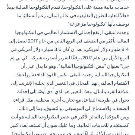
خدمات مالية مبنية على التكنولوجيا. تقدم التكنولوجيا المالية بديلاً
فعالاً للغاية للطرق التقليدية في عالم المال، رغم أنه غالبًا ما
توصف بأنها "تكنولوجيا مزعزعة"
وجدت لتبقى. ارتفع إجمالي الاستثمار العالمي في التكنولوجيا
المالية بأكثر من الضعف في الربع الثاني من عام 2017 ليصل إلى
8.4 مليار دولار أمريكي، بعد أن كان 3.6 مليار دولار أمريكي في
الربع الأول من عام 2017، وفقًا لتقرير أصدرته شركة "كي بي إم
جي" بعنوان "نبض التكنولوجيا المالية"، وهو ما يدل على أن
التكنولوجيا المالية وجدت لتبقى. تكمن القوة الدافعة وراء هذا
الاهتمام العالمي بهذا المجال في التغيير الذي يجلبه الإنترنت إلى
علاقة الفرد بالمال. وهذا التغيير هو الذي أدى أيضًا إلى إحداث
تحول في طريقة التفاعل مع تجارب أخرى مختلفة، مثل قراءة
الصحف، والاستماع إلى الموسيقى، والتسوق، وما إلى ذلك.
ومن المؤكد أن الفائز الأكبر في عصر التكنولوجيا المالية هو أنت
كمستخدم للخدمات المالية، وما عليك سوى أن تستعد لعدد كبير
من العروض الأكثر إثراءً لتنعم بحياة مريحة. إن تبني التكنولوجيا