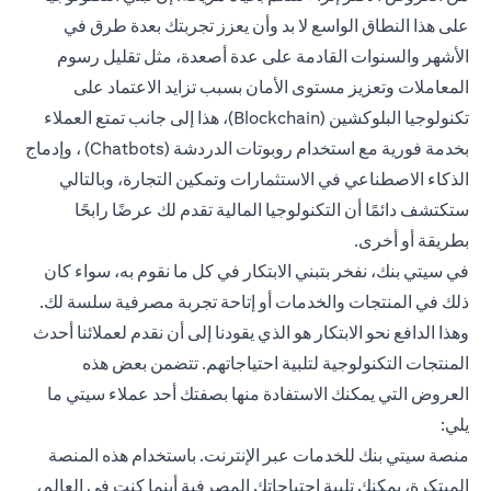
على هذا النطاق الواسع لا بد وأن يعزز تجربتك بعدة طرق في
الأشهر والسنوات القادمة على عدة أصعدة، مثل تقليل رسوم
المعاملات وتعزيز مستوى الأمان بسبب تزايد الاعتماد على
تكنولوجيا البلوكشين (Blockchain)، هذا إلى جانب تمتع العملاء
بخدمة فورية مع استخدام روبوتات الدردشة (Chatbots) ، وإدماج
الذكاء الاصطناعي في الاستثمارات وتمكين التجارة، وبالتالي
ستكتشف دائمًا أن التكنولوجيا المالية تقدم لك عرضًا رابحًا
بطريقة أو أخرى.
في سيتي بنك، نفخر بتبني الابتكار في كل ما نقوم به، سواء كان
ذلك في المنتجات والخدمات أو إتاحة تجربة مصرفية سلسة لك.
وهذا الدافع نحو الابتكار هو الذي يقودنا إلى أن نقدم لعملائنا أحدث
المنتجات التكنولوجية لتلبية احتياجاتهم. تتضمن بعض هذه
العروض التي يمكنك الاستفادة منها بصفتك أحد عملاء سيتي ما
يلي:
منصة سيتي بنك للخدمات عبر الإنترنت. باستخدام هذه المنصة
المبتكرة، يمكنك تلبية احتياجاتك المصرفية أينما كنت في العالم،