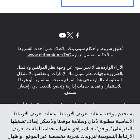
opens in a new tab
opens in a new tab
opens in a new tab
تُطبق شروط وأحكام سيتي بنك. للاطلاع على أحدث الشروط
s in a new tab
والأحكام ، تفضل بزيارة
www.citibank.ae/TnC
الآراء الواردة هنا لا تعبر سوى عن وجهة نظر المؤلفين ولا تمثل
بالضرورة وجهات نظر سيتي بنك الإمارات أو تعكسها. لا تشكل
المعلومات الواردة في هذا الموقع نصيحة استثمارية أو عرضًا
للاستثمار أو تقديم خدمات إدارية وتخضع للتعديل دون إشعار
مسبق.
لا يتم تقديم المنتجات والخدمات المذكورة في هذا الموقع للأفراد
المقيمين في الاتحاد الأوروبي أو المنطقة الاقتصادية الأوروبية أو
يستخدم موقعنا ملفات تعريف الارتباط. ملفات تعريف الارتباط
سويسرا أو غيرنسي أو جيرسي أو موناكو أو سان مارينو أو
الأساسية مطلوبة لأمان وسلامة موقعنا ولا يمكن إيقاف تشغيلها.
الفاتيكان أو جزيرة مان أو المملكة المتحدة أو خصوصية البيانات
بالنقر على 'موافق' ، فإنك توافق على استخدامنا لملفات تعريف
(لائحة حماية البيانات العامة \ قانون حماية البيانات الشخصية
الارتباط التسويقية لتزويدك بتجربة مخصصة عبر الموقع ، وإظهار
العامة \ قانون خصوصية نيوزيلندا). المحتوى الموجود في هذه