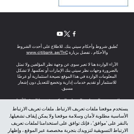
(opens in a new tab)
(opens in a new tab)
(opens in a new tab)
تُطبق شروط وأحكام سيتي بنك. للاطلاع على أحدث الشروط
(opens in a new tab)
والأحكام ، تفضل بزيارة
www.citibank.ae/TnC
الآراء الواردة هنا لا تعبر سوى عن وجهة نظر المؤلفين ولا تمثل
بالضرورة وجهات نظر سيتي بنك الإمارات أو تعكسها. لا تشكل
المعلومات الواردة في هذا الموقع نصيحة استثمارية أو عرضًا
للاستثمار أو تقديم خدمات إدارية وتخضع للتعديل دون إشعار
مسبق.
لا يتم تقديم المنتجات والخدمات المذكورة في هذا الموقع للأفراد
المقيمين في الاتحاد الأوروبي أو المنطقة الاقتصادية الأوروبية أو
يستخدم موقعنا ملفات تعريف الارتباط. ملفات تعريف الارتباط
سويسرا أو غيرنسي أو جيرسي أو موناكو أو سان مارينو أو
الأساسية مطلوبة لأمان وسلامة موقعنا ولا يمكن إيقاف تشغيلها.
الفاتيكان أو جزيرة مان أو المملكة المتحدة أو خصوصية البيانات
بالنقر على 'موافق' ، فإنك توافق على استخدامنا لملفات تعريف
(لائحة حماية البيانات العامة \ قانون حماية البيانات الشخصية
الارتباط التسويقية لتزويدك بتجربة مخصصة عبر الموقع ، وإظهار
العامة \ قانون خصوصية نيوزيلندا). المحتوى الموجود في هذه