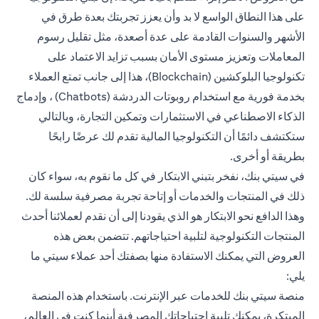
على هذا النطاق الواسع لا بد وأن يعزز تجربتك بعدة طرق في
الأشهر والسنوات القادمة على عدة أصعدة، مثل تقليل رسوم
المعاملات وتعزيز مستوى الأمان بسبب تزايد الاعتماد على
تكنولوجيا البلوكشين (Blockchain)، هذا إلى جانب تمتع العملاء
بخدمة فورية مع استخدام روبوتات الدردشة (Chatbots) ، وإدماج
الذكاء الاصطناعي في الاستثمارات وتمكين التجارة، وبالتالي
ستكتشف دائمًا أن التكنولوجيا المالية تقدم لك عرضًا رابحًا
بطريقة أو أخرى.
في سيتي بنك، نفخر بتبني الابتكار في كل ما نقوم به، سواء كان
ذلك في المنتجات والخدمات أو إتاحة تجربة مصرفية سلسة لك.
وهذا الدافع نحو الابتكار هو الذي يقودنا إلى أن نقدم لعملائنا أحدث
المنتجات التكنولوجية لتلبية احتياجاتهم. تتضمن بعض هذه
العروض التي يمكنك الاستفادة منها بصفتك أحد عملاء سيتي ما
يلي:
منصة سيتي بنك للخدمات عبر الإنترنت. باستخدام هذه المنصة
المبتكرة، يمكنك تلبية احتياجاتك المصرفية أينما كنت في العالم،