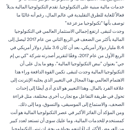
خدمات مالية مبنية على التكنولوجيا. تقدم التكنولوجيا المالية بديلاً
فعالاً للغاية للطرق التقليدية في عالم المال، رغم أنه غالبًا ما
توصف بأنها "تكنولوجيا مزعزعة"
وجدت لتبقى. ارتفع إجمالي الاستثمار العالمي في التكنولوجيا
المالية بأكثر من الضعف في الربع الثاني من عام 2017 ليصل إلى
8.4 مليار دولار أمريكي، بعد أن كان 3.6 مليار دولار أمريكي في
الربع الأول من عام 2017، وفقًا لتقرير أصدرته شركة "كي بي إم
جي" بعنوان "نبض التكنولوجيا المالية"، وهو ما يدل على أن
التكنولوجيا المالية وجدت لتبقى. تكمن القوة الدافعة وراء هذا
الاهتمام العالمي بهذا المجال في التغيير الذي يجلبه الإنترنت إلى
علاقة الفرد بالمال. وهذا التغيير هو الذي أدى أيضًا إلى إحداث
تحول في طريقة التفاعل مع تجارب أخرى مختلفة، مثل قراءة
الصحف، والاستماع إلى الموسيقى، والتسوق، وما إلى ذلك.
ومن المؤكد أن الفائز الأكبر في عصر التكنولوجيا المالية هو أنت
كمستخدم للخدمات المالية، وما عليك سوى أن تستعد لعدد كبير
من العروض الأكثر إثراءً لتنعم بحياة مريحة. إن تبني التكنولوجيا