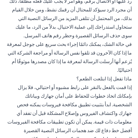
رد عليها أو الاتصال برقم، وهو أمر لا يجب عليك فعله مطلقًا، ذلك
أن مجرد الرد سيؤكد للمحتال أن رقمك نشط، ومن خلال القيام
بذلك، من المحتمل أن تتلقى المزيد من الرسائل النصية التي
ستحاول استدراجك إلى عملية الاحتيال. بدلاً من الرد، ما عليك
سوى حذف الرسائل القصيرة وحظر رقم هاتف المرسل.
في حالة الشك، يمكنك دائمًا إجراء بحث سريع على جوجل لمعرفة
ما إذا كان الآخرون قد تلقوا نفس الرسالة أو مراجعة الشركة التي
يُزعم أنها أرسلت الرسالة لمعرفة ما إذا كان مصدرها موثوقًا أم
احتياليًا.
ماذا تفعل إذا ابتلعت الطعم؟
إذا قمت بالفعل بالنقر على رابط مشبوه أو احتيالي، فلا يزال
بإمكانك اتخاذ خطوات للحفاظ على أمان جهازك وبياناتك
الشخصية. ابدأ بتثبيت تطبيق مكافحة فيروسات يمكنه فحص
جهازك واكتشاف الفيروس وإصلاح المشكلة قبل أن تفقد أي
معلومات ذات قيمة. يمكن أن تكون تطبيقات مكافحة الفيروسات
أفضل خط دفاع لك ضد هجمات الرسائل النصية القصيرة