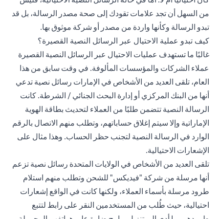
من السهل أن تجد علامات تقودك إلى صحة مصدر الرسالة، بل قد
تبدو الرسالة وكأنها واردة من مصدر أو شركة موثوق بها.
كيف تبدو عملية الاحتيال عبر الرسائل النصية القصيرة؟
غالبًا ما تستهدف عمليات الاحتيال عبر الرسائل النصية القصيرة
عملاء الشركات والمؤسسات المألوفة. في وقت سابق من هذا
العام، تلقى العديد من الأشخاص في الإمارات رسائل نصية تدعي
أنها من البنك المركزي أو إدارة البحث الجنائي / الشرطة. كانت
الرسالة النصية تتضمن طلبًا من العملاء لتحديث بطاقة الهوية
الإماراتية وإلا سيتم إغلاق حساباتهم، وتطلب منهم الاتصال بالرقم
الوارد في الرسالة النصية لتجنب حظر الحساب. وهذا مثال على
الإشعارات الاحتيالية.
تلقى العديد من الأشخاص في الولايات المتحدة رسائل نصية تزعم
أنها مرسلة من شركة "فيديكس" للشحن وتطلب منهم استلام
طرود مرسلة بأسماء العملاء، ولكنها كانت في الواقع إشعارات
احتيالية، حيث طُلب من المستخدمين النقر على رابط لتتبع
طرودهم، ما أدى إلى تنزيل برامج ضارة على هواتفهم المحمولة.