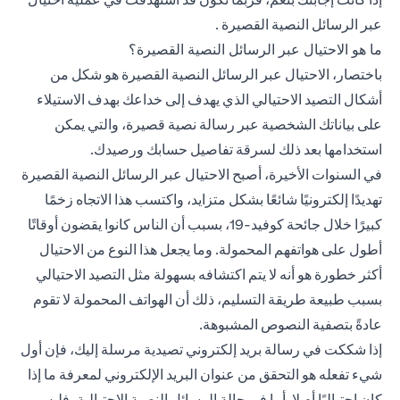
عبر الرسائل النصية القصيرة .
ما هو الاحتيال عبر الرسائل النصية القصيرة؟
باختصار، الاحتيال عبر الرسائل النصية القصيرة هو شكل من
أشكال التصيد الاحتيالي الذي يهدف إلى خداعك بهدف الاستيلاء
على بياناتك الشخصية عبر رسالة نصية قصيرة، والتي يمكن
استخدامها بعد ذلك لسرقة تفاصيل حسابك ورصيدك.
في السنوات الأخيرة، أصبح الاحتيال عبر الرسائل النصية القصيرة
تهديدًا إلكترونيًا شائعًا بشكل متزايد، واكتسب هذا الاتجاه زخمًا
كبيرًا خلال جائحة كوفيد-19، بسبب أن الناس كانوا يقضون أوقاتًا
أطول على هواتفهم المحمولة. وما يجعل هذا النوع من الاحتيال
أكثر خطورة هو أنه لا يتم اكتشافه بسهولة مثل التصيد الاحتيالي
بسبب طبيعة طريقة التسليم، ذلك أن الهواتف المحمولة لا تقوم
عادةً بتصفية النصوص المشبوهة.
إذا شككت في رسالة بريد إلكتروني تصيدية مرسلة إليك، فإن أول
شيء تفعله هو التحقق من عنوان البريد الإلكتروني لمعرفة ما إذا
كان احتياليًا أم لا. أما في حالة الرسائل النصية الاحتيالية، فليس