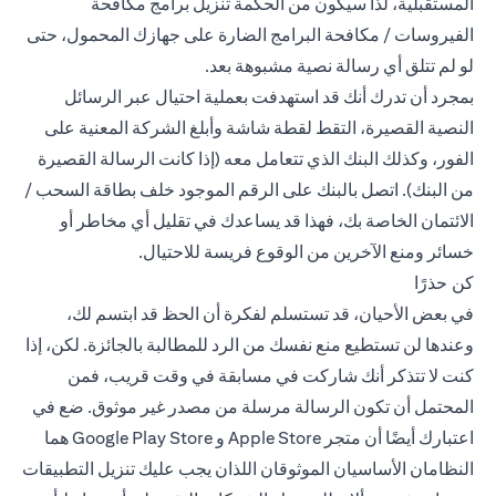
المستقبلية، لذا سيكون من الحكمة تنزيل برامج مكافحة
الفيروسات / مكافحة البرامج الضارة على جهازك المحمول، حتى
لو لم تتلق أي رسالة نصية مشبوهة بعد.
بمجرد أن تدرك أنك قد استهدفت بعملية احتيال عبر الرسائل
النصية القصيرة، التقط لقطة شاشة وأبلغ الشركة المعنية على
الفور، وكذلك البنك الذي تتعامل معه (إذا كانت الرسالة القصيرة
من البنك). اتصل بالبنك على الرقم الموجود خلف بطاقة السحب /
الائتمان الخاصة بك، فهذا قد يساعدك في تقليل أي مخاطر أو
خسائر ومنع الآخرين من الوقوع فريسة للاحتيال.
كن حذرًا
في بعض الأحيان، قد تستسلم لفكرة أن الحظ قد ابتسم لك،
وعندها لن تستطيع منع نفسك من الرد للمطالبة بالجائزة. لكن، إذا
كنت لا تتذكر أنك شاركت في مسابقة في وقت قريب، فمن
المحتمل أن تكون الرسالة مرسلة من مصدر غير موثوق. ضع في
اعتبارك أيضًا أن متجر Apple Store و Google Play Store هما
النظامان الأساسيان الموثوقان اللذان يجب عليك تنزيل التطبيقات