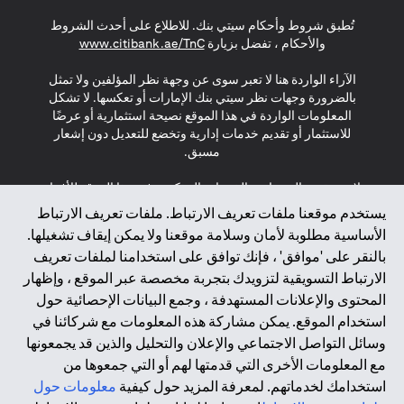
(opens in a new tab)
(opens in a new tab)
(opens in a new tab)
تُطبق شروط وأحكام سيتي بنك. للاطلاع على أحدث الشروط
(opens in a new tab)
والأحكام ، تفضل بزيارة
www.citibank.ae/TnC
الآراء الواردة هنا لا تعبر سوى عن وجهة نظر المؤلفين ولا تمثل
بالضرورة وجهات نظر سيتي بنك الإمارات أو تعكسها. لا تشكل
المعلومات الواردة في هذا الموقع نصيحة استثمارية أو عرضًا
للاستثمار أو تقديم خدمات إدارية وتخضع للتعديل دون إشعار
مسبق.
لا يتم تقديم المنتجات والخدمات المذكورة في هذا الموقع للأفراد
المقيمين في الاتحاد الأوروبي أو المنطقة الاقتصادية الأوروبية أو
يستخدم موقعنا ملفات تعريف الارتباط. ملفات تعريف الارتباط
سويسرا أو غيرنسي أو جيرسي أو موناكو أو سان مارينو أو
الأساسية مطلوبة لأمان وسلامة موقعنا ولا يمكن إيقاف تشغيلها.
الفاتيكان أو جزيرة مان أو المملكة المتحدة أو خصوصية البيانات
بالنقر على 'موافق' ، فإنك توافق على استخدامنا لملفات تعريف
(لائحة حماية البيانات العامة \ قانون حماية البيانات الشخصية
الارتباط التسويقية لتزويدك بتجربة مخصصة عبر الموقع ، وإظهار
العامة \ قانون خصوصية نيوزيلندا). المحتوى الموجود في هذه
الصفحة ليس ولا ينبغي تفسيره على أنه عرض أو دعوة أو دعوة
المحتوى والإعلانات المستهدفة ، وجمع البيانات الإحصائية حول
لشراء أو بيع أي من المنتجات والخدمات المذكورة هنا لمثل هؤلاء
استخدام الموقع. يمكن مشاركة هذه المعلومات مع شركائنا في
الأفراد.
وسائل التواصل الاجتماعي والإعلان والتحليل والذين قد يجمعونها
مع المعلومات الأخرى التي قدمتها لهم أو التي جمعوها من
*GDPR – اللائحة العامة لحماية البيانات؛ * LGPD – Lei Geral de
استخدامك لخدماتهم. لمعرفة المزيد حول كيفية
معلومات حول
Proteção de Dados Pessoais ; *NZPA – قانون الخصوصية