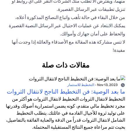
منهما، ويفترض ألا تطلب منك الشركات النقر على أي روابط أو
تنزيل تطبيقات عبر الرسائل القصيرة.
من خلال البقاء في حالة تأهب واتباع النصائح المذكورة أعلاه،
يمكنك الابتعاد عن عمليات الاحتيال عبر الرسائل النصية القصيرة
والحفاظ على أمان جهازك وأموالك.
لا تنس مشاركة هذه المقالة مع الأصدقاء والعائلة إذا وجدت أنها
مفيدة!
مقالات ذات صلة
Nov 13, 2023
-
التخطيط للاستثمار
ما بعد الوصية: فن التخطيط الناجح لانتقال الثروات
التخطيط لانتقال الثروات التخطيط لانتقال الثروات هو أكثر من
مجرد تخطيط مالي متقدم، كونه يضمن استمرارية أصولك وقدرتها
على توليد ثروة للأجيال القادمة في عائلتك. يتطلب التخطيط
الشامل لانتقال الثروات قدراً من الدقة والعناية الفائقة بالتفاصيل،
بحيث تتم مراعاة جميع النتائج المستقبلية المحتملة.