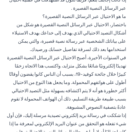
عبر الرسائل النصية القصيرة .
ما هو الاحتيال عبر الرسائل النصية القصيرة؟
باختصار، الاحتيال عبر الرسائل النصية القصيرة هو شكل من
أشكال التصيد الاحتيالي الذي يهدف إلى خداعك بهدف الاستيلاء
على بياناتك الشخصية عبر رسالة نصية قصيرة، والتي يمكن
استخدامها بعد ذلك لسرقة تفاصيل حسابك ورصيدك.
في السنوات الأخيرة، أصبح الاحتيال عبر الرسائل النصية القصيرة
تهديدًا إلكترونيًا شائعًا بشكل متزايد، واكتسب هذا الاتجاه زخمًا
كبيرًا خلال جائحة كوفيد-19، بسبب أن الناس كانوا يقضون أوقاتًا
أطول على هواتفهم المحمولة. وما يجعل هذا النوع من الاحتيال
أكثر خطورة هو أنه لا يتم اكتشافه بسهولة مثل التصيد الاحتيالي
بسبب طبيعة طريقة التسليم، ذلك أن الهواتف المحمولة لا تقوم
عادةً بتصفية النصوص المشبوهة.
إذا شككت في رسالة بريد إلكتروني تصيدية مرسلة إليك، فإن أول
شيء تفعله هو التحقق من عنوان البريد الإلكتروني لمعرفة ما إذا
كان احتياليًا أم لا. أما في حالة الرسائل النصية الاحتيالية، فليس