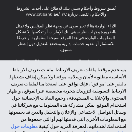
opens in a new tab
opens in a new tab
opens in a new tab
تُطبق شروط وأحكام سيتي بنك. للاطلاع على أحدث الشروط
s in a new tab
والأحكام ، تفضل بزيارة
www.citibank.ae/TnC
الآراء الواردة هنا لا تعبر سوى عن وجهة نظر المؤلفين ولا تمثل
بالضرورة وجهات نظر سيتي بنك الإمارات أو تعكسها. لا تشكل
المعلومات الواردة في هذا الموقع نصيحة استثمارية أو عرضًا
للاستثمار أو تقديم خدمات إدارية وتخضع للتعديل دون إشعار
مسبق.
لا يتم تقديم المنتجات والخدمات المذكورة في هذا الموقع للأفراد
المقيمين في الاتحاد الأوروبي أو المنطقة الاقتصادية الأوروبية أو
يستخدم موقعنا ملفات تعريف الارتباط. ملفات تعريف الارتباط
سويسرا أو غيرنسي أو جيرسي أو موناكو أو سان مارينو أو
الأساسية مطلوبة لأمان وسلامة موقعنا ولا يمكن إيقاف تشغيلها.
الفاتيكان أو جزيرة مان أو المملكة المتحدة أو خصوصية البيانات
بالنقر على 'موافق' ، فإنك توافق على استخدامنا لملفات تعريف
(لائحة حماية البيانات العامة \ قانون حماية البيانات الشخصية
الارتباط التسويقية لتزويدك بتجربة مخصصة عبر الموقع ، وإظهار
العامة \ قانون خصوصية نيوزيلندا). المحتوى الموجود في هذه
الصفحة ليس ولا ينبغي تفسيره على أنه عرض أو دعوة أو دعوة
المحتوى والإعلانات المستهدفة ، وجمع البيانات الإحصائية حول
لشراء أو بيع أي من المنتجات والخدمات المذكورة هنا لمثل هؤلاء
استخدام الموقع. يمكن مشاركة هذه المعلومات مع شركائنا في
الأفراد.
وسائل التواصل الاجتماعي والإعلان والتحليل والذين قد يجمعونها
مع المعلومات الأخرى التي قدمتها لهم أو التي جمعوها من
*GDPR – اللائحة العامة لحماية البيانات؛ * LGPD – Lei Geral de
استخدامك لخدماتهم. لمعرفة المزيد حول كيفية
معلومات حول
Proteção de Dados Pessoais ; *NZPA – قانون الخصوصية