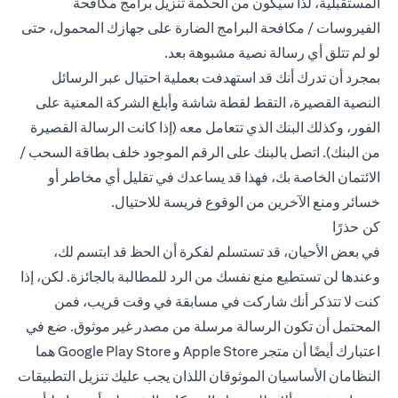
المستقبلية، لذا سيكون من الحكمة تنزيل برامج مكافحة
الفيروسات / مكافحة البرامج الضارة على جهازك المحمول، حتى
لو لم تتلق أي رسالة نصية مشبوهة بعد.
بمجرد أن تدرك أنك قد استهدفت بعملية احتيال عبر الرسائل
النصية القصيرة، التقط لقطة شاشة وأبلغ الشركة المعنية على
الفور، وكذلك البنك الذي تتعامل معه (إذا كانت الرسالة القصيرة
من البنك). اتصل بالبنك على الرقم الموجود خلف بطاقة السحب /
الائتمان الخاصة بك، فهذا قد يساعدك في تقليل أي مخاطر أو
خسائر ومنع الآخرين من الوقوع فريسة للاحتيال.
كن حذرًا
في بعض الأحيان، قد تستسلم لفكرة أن الحظ قد ابتسم لك،
وعندها لن تستطيع منع نفسك من الرد للمطالبة بالجائزة. لكن، إذا
كنت لا تتذكر أنك شاركت في مسابقة في وقت قريب، فمن
المحتمل أن تكون الرسالة مرسلة من مصدر غير موثوق. ضع في
اعتبارك أيضًا أن متجر Apple Store و Google Play Store هما
النظامان الأساسيان الموثوقان اللذان يجب عليك تنزيل التطبيقات