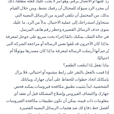
رد عليها أو الاتصال برقم، وهو أمر لا يجب عليك فعله مطلقًا، ذلك
أن مجرد الرد سيؤكد للمحتال أن رقمك نشط، ومن خلال القيام
بذلك، من المحتمل أن تتلقى المزيد من الرسائل النصية التي
ستحاول استدراجك إلى عملية الاحتيال. بدلاً من الرد، ما عليك
سوى حذف الرسائل القصيرة وحظر رقم هاتف المرسل.
في حالة الشك، يمكنك دائمًا إجراء بحث سريع على جوجل لمعرفة
ما إذا كان الآخرون قد تلقوا نفس الرسالة أو مراجعة الشركة التي
يُزعم أنها أرسلت الرسالة لمعرفة ما إذا كان مصدرها موثوقًا أم
احتياليًا.
ماذا تفعل إذا ابتلعت الطعم؟
إذا قمت بالفعل بالنقر على رابط مشبوه أو احتيالي، فلا يزال
بإمكانك اتخاذ خطوات للحفاظ على أمان جهازك وبياناتك
الشخصية. ابدأ بتثبيت تطبيق مكافحة فيروسات يمكنه فحص
جهازك واكتشاف الفيروس وإصلاح المشكلة قبل أن تفقد أي
معلومات ذات قيمة. يمكن أن تكون تطبيقات مكافحة الفيروسات
أفضل خط دفاع لك ضد هجمات الرسائل النصية القصيرة