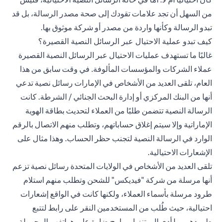
من السهل أن تجد علامات تقودك إلى صحة مصدر الرسالة، بل قد
تبدو الرسالة وكأنها واردة من مصدر أو شركة موثوق بها.
كيف تبدو عملية الاحتيال عبر الرسائل النصية القصيرة؟
غالبًا ما تستهدف عمليات الاحتيال عبر الرسائل النصية القصيرة
عملاء الشركات والمؤسسات المألوفة. في وقت سابق من هذا
العام، تلقى العديد من الأشخاص في الإمارات رسائل نصية تدعي
أنها من البنك المركزي أو إدارة البحث الجنائي / الشرطة. كانت
الرسالة النصية تتضمن طلبًا من العملاء لتحديث بطاقة الهوية
الإماراتية وإلا سيتم إغلاق حساباتهم، وتطلب منهم الاتصال بالرقم
الوارد في الرسالة النصية لتجنب حظر الحساب. وهذا مثال على
الإشعارات الاحتيالية.
تلقى العديد من الأشخاص في الولايات المتحدة رسائل نصية تزعم
أنها مرسلة من شركة "فيديكس" للشحن وتطلب منهم استلام
طرود مرسلة بأسماء العملاء، ولكنها كانت في الواقع إشعارات
احتيالية، حيث طُلب من المستخدمين النقر على رابط لتتبع
طرودهم، ما أدى إلى تنزيل برامج ضارة على هواتفهم المحمولة.