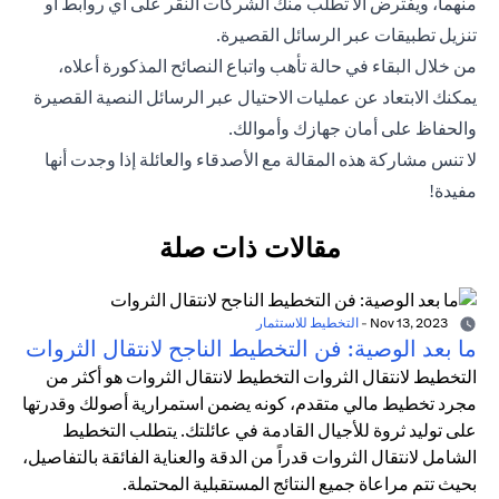
منهما، ويفترض ألا تطلب منك الشركات النقر على أي روابط أو
تنزيل تطبيقات عبر الرسائل القصيرة.
من خلال البقاء في حالة تأهب واتباع النصائح المذكورة أعلاه،
يمكنك الابتعاد عن عمليات الاحتيال عبر الرسائل النصية القصيرة
والحفاظ على أمان جهازك وأموالك.
لا تنس مشاركة هذه المقالة مع الأصدقاء والعائلة إذا وجدت أنها
مفيدة!
مقالات ذات صلة
Nov 13, 2023
-
التخطيط للاستثمار
ما بعد الوصية: فن التخطيط الناجح لانتقال الثروات
التخطيط لانتقال الثروات التخطيط لانتقال الثروات هو أكثر من
مجرد تخطيط مالي متقدم، كونه يضمن استمرارية أصولك وقدرتها
على توليد ثروة للأجيال القادمة في عائلتك. يتطلب التخطيط
الشامل لانتقال الثروات قدراً من الدقة والعناية الفائقة بالتفاصيل،
بحيث تتم مراعاة جميع النتائج المستقبلية المحتملة.