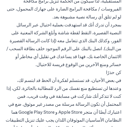
المستقبلية، لذا سيكون من الحكمة تنزيل برامج مكافحة
الفيروسات / مكافحة البرامج الضارة على جهازك المحمول، حتى
لو لم تتلق أي رسالة نصية مشبوهة بعد.
بمجرد أن تدرك أنك قد استهدفت بعملية احتيال عبر الرسائل
النصية القصيرة، التقط لقطة شاشة وأبلغ الشركة المعنية على
الفور، وكذلك البنك الذي تتعامل معه (إذا كانت الرسالة القصيرة
من البنك). اتصل بالبنك على الرقم الموجود خلف بطاقة السحب /
الائتمان الخاصة بك، فهذا قد يساعدك في تقليل أي مخاطر أو
خسائر ومنع الآخرين من الوقوع فريسة للاحتيال.
كن حذرًا
في بعض الأحيان، قد تستسلم لفكرة أن الحظ قد ابتسم لك،
وعندها لن تستطيع منع نفسك من الرد للمطالبة بالجائزة. لكن، إذا
كنت لا تتذكر أنك شاركت في مسابقة في وقت قريب، فمن
المحتمل أن تكون الرسالة مرسلة من مصدر غير موثوق. ضع في
اعتبارك أيضًا أن متجر Apple Store و Google Play Store هما
النظامان الأساسيان الموثوقان اللذان يجب عليك تنزيل التطبيقات