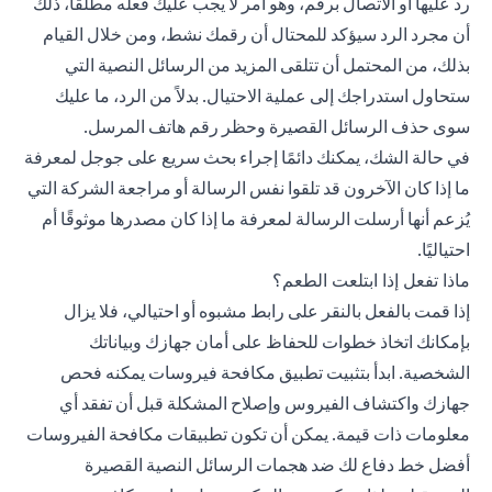
رد عليها أو الاتصال برقم، وهو أمر لا يجب عليك فعله مطلقًا، ذلك
أن مجرد الرد سيؤكد للمحتال أن رقمك نشط، ومن خلال القيام
بذلك، من المحتمل أن تتلقى المزيد من الرسائل النصية التي
ستحاول استدراجك إلى عملية الاحتيال. بدلاً من الرد، ما عليك
سوى حذف الرسائل القصيرة وحظر رقم هاتف المرسل.
في حالة الشك، يمكنك دائمًا إجراء بحث سريع على جوجل لمعرفة
ما إذا كان الآخرون قد تلقوا نفس الرسالة أو مراجعة الشركة التي
يُزعم أنها أرسلت الرسالة لمعرفة ما إذا كان مصدرها موثوقًا أم
احتياليًا.
ماذا تفعل إذا ابتلعت الطعم؟
إذا قمت بالفعل بالنقر على رابط مشبوه أو احتيالي، فلا يزال
بإمكانك اتخاذ خطوات للحفاظ على أمان جهازك وبياناتك
الشخصية. ابدأ بتثبيت تطبيق مكافحة فيروسات يمكنه فحص
جهازك واكتشاف الفيروس وإصلاح المشكلة قبل أن تفقد أي
معلومات ذات قيمة. يمكن أن تكون تطبيقات مكافحة الفيروسات
أفضل خط دفاع لك ضد هجمات الرسائل النصية القصيرة