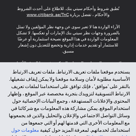
opens in a new tab
opens in a new tab
opens in a new tab
تُطبق شروط وأحكام سيتي بنك. للاطلاع على أحدث الشروط
s in a new tab
والأحكام ، تفضل بزيارة
www.citibank.ae/TnC
الآراء الواردة هنا لا تعبر سوى عن وجهة نظر المؤلفين ولا تمثل
بالضرورة وجهات نظر سيتي بنك الإمارات أو تعكسها. لا تشكل
المعلومات الواردة في هذا الموقع نصيحة استثمارية أو عرضًا
للاستثمار أو تقديم خدمات إدارية وتخضع للتعديل دون إشعار
مسبق.
لا يتم تقديم المنتجات والخدمات المذكورة في هذا الموقع للأفراد
المقيمين في الاتحاد الأوروبي أو المنطقة الاقتصادية الأوروبية أو
يستخدم موقعنا ملفات تعريف الارتباط. ملفات تعريف الارتباط
سويسرا أو غيرنسي أو جيرسي أو موناكو أو سان مارينو أو
الأساسية مطلوبة لأمان وسلامة موقعنا ولا يمكن إيقاف تشغيلها.
الفاتيكان أو جزيرة مان أو المملكة المتحدة أو خصوصية البيانات
بالنقر على 'موافق' ، فإنك توافق على استخدامنا لملفات تعريف
(لائحة حماية البيانات العامة \ قانون حماية البيانات الشخصية
الارتباط التسويقية لتزويدك بتجربة مخصصة عبر الموقع ، وإظهار
العامة \ قانون خصوصية نيوزيلندا). المحتوى الموجود في هذه
الصفحة ليس ولا ينبغي تفسيره على أنه عرض أو دعوة أو دعوة
المحتوى والإعلانات المستهدفة ، وجمع البيانات الإحصائية حول
لشراء أو بيع أي من المنتجات والخدمات المذكورة هنا لمثل هؤلاء
استخدام الموقع. يمكن مشاركة هذه المعلومات مع شركائنا في
الأفراد.
وسائل التواصل الاجتماعي والإعلان والتحليل والذين قد يجمعونها
مع المعلومات الأخرى التي قدمتها لهم أو التي جمعوها من
*GDPR – اللائحة العامة لحماية البيانات؛ * LGPD – Lei Geral de
استخدامك لخدماتهم. لمعرفة المزيد حول كيفية
معلومات حول
Proteção de Dados Pessoais ; *NZPA – قانون الخصوصية