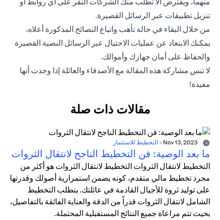
منهما، ويفترض ألا تطلب منك الشركات النقر على أي روابط أو
تنزيل تطبيقات عبر الرسائل القصيرة.
من خلال البقاء في حالة تأهب واتباع النصائح المذكورة أعلاه،
يمكنك الابتعاد عن عمليات الاحتيال عبر الرسائل النصية القصيرة
والحفاظ على أمان جهازك وأموالك.
لا تنس مشاركة هذه المقالة مع الأصدقاء والعائلة إذا وجدت أنها
مفيدة!
مقالات ذات صلة
Nov 13, 2023
-
التخطيط للاستثمار
ما بعد الوصية: فن التخطيط الناجح لانتقال الثروات
التخطيط لانتقال الثروات التخطيط لانتقال الثروات هو أكثر من
مجرد تخطيط مالي متقدم، كونه يضمن استمرارية أصولك وقدرتها
على توليد ثروة للأجيال القادمة في عائلتك. يتطلب التخطيط
الشامل لانتقال الثروات قدراً من الدقة والعناية الفائقة بالتفاصيل،
بحيث تتم مراعاة جميع النتائج المستقبلية المحتملة.