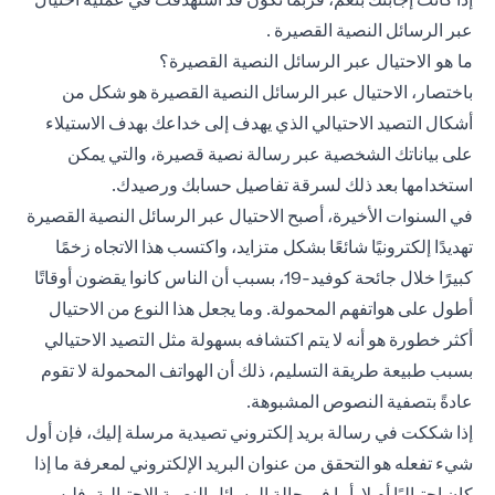
عبر الرسائل النصية القصيرة .
ما هو الاحتيال عبر الرسائل النصية القصيرة؟
باختصار، الاحتيال عبر الرسائل النصية القصيرة هو شكل من
أشكال التصيد الاحتيالي الذي يهدف إلى خداعك بهدف الاستيلاء
على بياناتك الشخصية عبر رسالة نصية قصيرة، والتي يمكن
استخدامها بعد ذلك لسرقة تفاصيل حسابك ورصيدك.
في السنوات الأخيرة، أصبح الاحتيال عبر الرسائل النصية القصيرة
تهديدًا إلكترونيًا شائعًا بشكل متزايد، واكتسب هذا الاتجاه زخمًا
كبيرًا خلال جائحة كوفيد-19، بسبب أن الناس كانوا يقضون أوقاتًا
أطول على هواتفهم المحمولة. وما يجعل هذا النوع من الاحتيال
أكثر خطورة هو أنه لا يتم اكتشافه بسهولة مثل التصيد الاحتيالي
بسبب طبيعة طريقة التسليم، ذلك أن الهواتف المحمولة لا تقوم
عادةً بتصفية النصوص المشبوهة.
إذا شككت في رسالة بريد إلكتروني تصيدية مرسلة إليك، فإن أول
شيء تفعله هو التحقق من عنوان البريد الإلكتروني لمعرفة ما إذا
كان احتياليًا أم لا. أما في حالة الرسائل النصية الاحتيالية، فليس