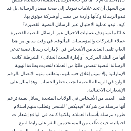
من السهل أن تجد علامات تقودك إلى صحة مصدر الرسالة، بل قد
تبدو الرسالة وكأنها واردة من مصدر أو شركة موثوق بها.
كيف تبدو عملية الاحتيال عبر الرسائل النصية القصيرة؟
غالبًا ما تستهدف عمليات الاحتيال عبر الرسائل النصية القصيرة
عملاء الشركات والمؤسسات المألوفة. في وقت سابق من هذا
العام، تلقى العديد من الأشخاص في الإمارات رسائل نصية تدعي
أنها من البنك المركزي أو إدارة البحث الجنائي / الشرطة. كانت
الرسالة النصية تتضمن طلبًا من العملاء لتحديث بطاقة الهوية
الإماراتية وإلا سيتم إغلاق حساباتهم، وتطلب منهم الاتصال بالرقم
الوارد في الرسالة النصية لتجنب حظر الحساب. وهذا مثال على
الإشعارات الاحتيالية.
تلقى العديد من الأشخاص في الولايات المتحدة رسائل نصية تزعم
أنها مرسلة من شركة "فيديكس" للشحن وتطلب منهم استلام
طرود مرسلة بأسماء العملاء، ولكنها كانت في الواقع إشعارات
احتيالية، حيث طُلب من المستخدمين النقر على رابط لتتبع
طرودهم، ما أدى إلى تنزيل برامج ضارة على هواتفهم المحمولة.