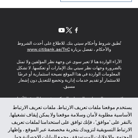
opens in a new tab
opens in a new tab
opens in a new tab
تُطبق شروط وأحكام سيتي بنك. للاطلاع على أحدث الشروط
s in a new tab
والأحكام ، تفضل بزيارة
www.citibank.ae/TnC
الآراء الواردة هنا لا تعبر سوى عن وجهة نظر المؤلفين ولا تمثل
بالضرورة وجهات نظر سيتي بنك الإمارات أو تعكسها. لا تشكل
المعلومات الواردة في هذا الموقع نصيحة استثمارية أو عرضًا
للاستثمار أو تقديم خدمات إدارية وتخضع للتعديل دون إشعار
مسبق.
لا يتم تقديم المنتجات والخدمات المذكورة في هذا الموقع للأفراد
المقيمين في الاتحاد الأوروبي أو المنطقة الاقتصادية الأوروبية أو
يستخدم موقعنا ملفات تعريف الارتباط. ملفات تعريف الارتباط
سويسرا أو غيرنسي أو جيرسي أو موناكو أو سان مارينو أو
الأساسية مطلوبة لأمان وسلامة موقعنا ولا يمكن إيقاف تشغيلها.
الفاتيكان أو جزيرة مان أو المملكة المتحدة أو خصوصية البيانات
بالنقر على 'موافق' ، فإنك توافق على استخدامنا لملفات تعريف
(لائحة حماية البيانات العامة \ قانون حماية البيانات الشخصية
الارتباط التسويقية لتزويدك بتجربة مخصصة عبر الموقع ، وإظهار
العامة \ قانون خصوصية نيوزيلندا). المحتوى الموجود في هذه
الصفحة ليس ولا ينبغي تفسيره على أنه عرض أو دعوة أو دعوة
المحتوى والإعلانات المستهدفة ، وجمع البيانات الإحصائية حول