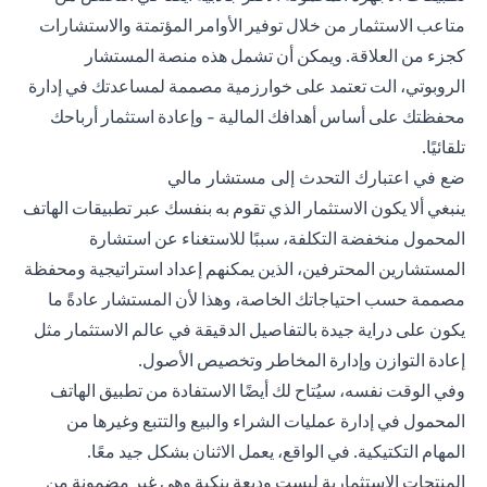
متاعب الاستثمار من خلال توفير الأوامر المؤتمتة والاستشارات
كجزء من العلاقة. ويمكن أن تشمل هذه منصة المستشار
الروبوتي، الت تعتمد على خوارزمية مصممة لمساعدتك في إدارة
محفظتك على أساس أهدافك المالية - وإعادة استثمار أرباحك
تلقائيًا.
ضع في اعتبارك التحدث إلى مستشار مالي
ينبغي ألا يكون الاستثمار الذي تقوم به بنفسك عبر تطبيقات الهاتف
المحمول منخفضة التكلفة، سببًا للاستغناء عن استشارة
المستشارين المحترفين، الذين يمكنهم إعداد استراتيجية ومحفظة
مصممة حسب احتياجاتك الخاصة، وهذا لأن المستشار عادةً ما
يكون على دراية جيدة بالتفاصيل الدقيقة في عالم الاستثمار مثل
إعادة التوازن وإدارة المخاطر وتخصيص الأصول.
وفي الوقت نفسه، سيُتاح لك أيضًا الاستفادة من تطبيق الهاتف
المحمول في إدارة عمليات الشراء والبيع والتتبع وغيرها من
المهام التكتيكية. في الواقع، يعمل الاثنان بشكل جيد معًا.
المنتجات الاستثمارية ليست وديعة بنكية وهي غير مضمونة من