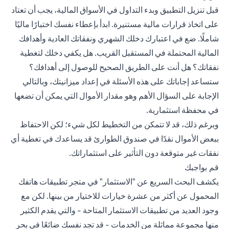
قبل تنزيل التطبيق وبدء التداول في الأسواق المالية، يجب أن تعتاد
على اتخاذ قرارات مالية مستنيرة. ابدأ بإعطاء نفسك اختبارًا ماليًا
شاملًا. ضع في اعتبارك دخلك الشهري ونفقاتك العادية وأهدافك
المالية المحتملة في المستقبل القريب. هل يكفي دخلك لتغطية
نفقاتك؟ هل أنت على الطريق الصحيح للوصول إلى أهدافك؟
ستساعد إجاباتك على هذه الأسئلة في إعداد ميزانيتك، وبالتالي
الإجابة على السؤال الأهم وهو مقدار الأموال التي يمكن أن تضعها
في محفظة استثمارية.
وبرغم ذلك، قد لا تتمكن من التخطيط لكل شيء؛ لكن الاحتفاظ
ببعض الأموال نقدًا في صندوق الطوارئ قد يساعدك في تغطية أي
نفقات غير متوقعة دون التأثير على استثماراتك.
قم بواجبك
يكشف البحث السريع عن "الاستثمار" في متجر تطبيقات هاتفك
المحمول عن أكثر من عشرة خيارات للاختيار من بينها. لكن مع
وجود العديد من تطبيقات الاستثمار المتاحة - والتي يقدم الكثير
منها مجموعة مماثلة من الخدمات - قد تجد نفسك ضائعًا في بحر