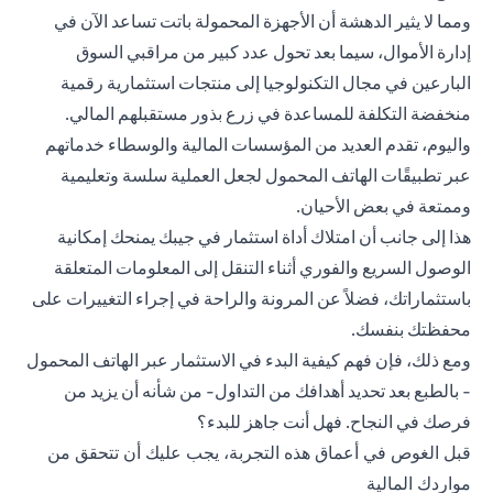
ومما لا يثير الدهشة أن الأجهزة المحمولة باتت تساعد الآن في
إدارة الأموال، سيما بعد تحول عدد كبير من مراقبي السوق
البارعين في مجال التكنولوجيا إلى منتجات استثمارية رقمية
منخفضة التكلفة للمساعدة في زرع بذور مستقبلهم المالي.
واليوم، تقدم العديد من المؤسسات المالية والوسطاء خدماتهم
عبر تطبيقًات الهاتف المحمول لجعل العملية سلسة وتعليمية
وممتعة في بعض الأحيان.
هذا إلى جانب أن امتلاك أداة استثمار في جيبك يمنحك إمكانية
الوصول السريع والفوري أثناء التنقل إلى المعلومات المتعلقة
باستثماراتك، فضلاً عن المرونة والراحة في إجراء التغييرات على
محفظتك بنفسك.
ومع ذلك، فإن فهم كيفية البدء في الاستثمار عبر الهاتف المحمول
- بالطبع بعد تحديد أهدافك من التداول- من شأنه أن يزيد من
فرصك في النجاح. فهل أنت جاهز للبدء؟
قبل الغوص في أعماق هذه التجربة، يجب عليك أن تتحقق من
مواردك المالية