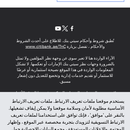
(opens in a new tab)
(opens in a new tab)
(opens in a new tab)
تُطبق شروط وأحكام سيتي بنك. للاطلاع على أحدث الشروط
(opens in a new tab)
والأحكام ، تفضل بزيارة
www.citibank.ae/TnC
الآراء الواردة هنا لا تعبر سوى عن وجهة نظر المؤلفين ولا تمثل
بالضرورة وجهات نظر سيتي بنك الإمارات أو تعكسها. لا تشكل
المعلومات الواردة في هذا الموقع نصيحة استثمارية أو عرضًا
للاستثمار أو تقديم خدمات إدارية وتخضع للتعديل دون إشعار
مسبق.
لا يتم تقديم المنتجات والخدمات المذكورة في هذا الموقع للأفراد
المقيمين في الاتحاد الأوروبي أو المنطقة الاقتصادية الأوروبية أو
يستخدم موقعنا ملفات تعريف الارتباط. ملفات تعريف الارتباط
سويسرا أو غيرنسي أو جيرسي أو موناكو أو سان مارينو أو
الأساسية مطلوبة لأمان وسلامة موقعنا ولا يمكن إيقاف تشغيلها.
الفاتيكان أو جزيرة مان أو المملكة المتحدة أو خصوصية البيانات
بالنقر على 'موافق' ، فإنك توافق على استخدامنا لملفات تعريف
(لائحة حماية البيانات العامة \ قانون حماية البيانات الشخصية
الارتباط التسويقية لتزويدك بتجربة مخصصة عبر الموقع ، وإظهار
العامة \ قانون خصوصية نيوزيلندا). المحتوى الموجود في هذه
الصفحة ليس ولا ينبغي تفسيره على أنه عرض أو دعوة أو دعوة
المحتوى والإعلانات المستهدفة ، وجمع البيانات الإحصائية حول