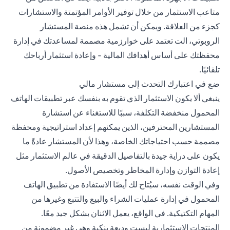
متاعب الاستثمار من خلال توفير الأوامر المؤتمتة والاستشارات
كجزء من العلاقة. ويمكن أن تشمل هذه منصة المستشار
الروبوتي، الت تعتمد على خوارزمية مصممة لمساعدتك في إدارة
محفظتك على أساس أهدافك المالية - وإعادة استثمار أرباحك
تلقائيًا.
ضع في اعتبارك التحدث إلى مستشار مالي
ينبغي ألا يكون الاستثمار الذي تقوم به بنفسك عبر تطبيقات الهاتف
المحمول منخفضة التكلفة، سببًا للاستغناء عن استشارة
المستشارين المحترفين، الذين يمكنهم إعداد استراتيجية ومحفظة
مصممة حسب احتياجاتك الخاصة، وهذا لأن المستشار عادةً ما
يكون على دراية جيدة بالتفاصيل الدقيقة في عالم الاستثمار مثل
إعادة التوازن وإدارة المخاطر وتخصيص الأصول.
وفي الوقت نفسه، سيُتاح لك أيضًا الاستفادة من تطبيق الهاتف
المحمول في إدارة عمليات الشراء والبيع والتتبع وغيرها من
المهام التكتيكية. في الواقع، يعمل الاثنان بشكل جيد معًا.
المنتجات الاستثمارية ليست وديعة بنكية وهي غير مضمونة من