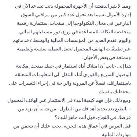
ومما لا يثير الدهشة أن الأجهزة المحمولة باتت تساعد الآن في
إدارة الأموال، سيما بعد تحول عدد كبير من مراقبي السوق
البارعين في مجال التكنولوجيا إلى منتجات استثمارية رقمية
منخفضة التكلفة للمساعدة في زرع بذور مستقبلهم المالي.
واليوم، تقدم العديد من المؤسسات المالية والوسطاء خدماتهم
عبر تطبيقًات الهاتف المحمول لجعل العملية سلسة وتعليمية
وممتعة في بعض الأحيان.
هذا إلى جانب أن امتلاك أداة استثمار في جيبك يمنحك إمكانية
الوصول السريع والفوري أثناء التنقل إلى المعلومات المتعلقة
باستثماراتك، فضلاً عن المرونة والراحة في إجراء التغييرات على
محفظتك بنفسك.
ومع ذلك، فإن فهم كيفية البدء في الاستثمار عبر الهاتف المحمول
- بالطبع بعد تحديد أهدافك من التداول- من شأنه أن يزيد من
فرصك في النجاح. فهل أنت جاهز للبدء؟
قبل الغوص في أعماق هذه التجربة، يجب عليك أن تتحقق من
مواردك المالية