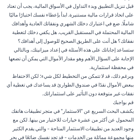
قبل تنزيل التطبيق وبدء التداول في الأسواق المالية، يجب أن تعتاد
على اتخاذ قرارات مالية مستنيرة. ابدأ بإعطاء نفسك اختبارًا ماليًا
شاملًا. ضع في اعتبارك دخلك الشهري ونفقاتك العادية وأهدافك
المالية المحتملة في المستقبل القريب. هل يكفي دخلك لتغطية
نفقاتك؟ هل أنت على الطريق الصحيح للوصول إلى أهدافك؟
ستساعد إجاباتك على هذه الأسئلة في إعداد ميزانيتك، وبالتالي
الإجابة على السؤال الأهم وهو مقدار الأموال التي يمكن أن تضعها
في محفظة استثمارية.
وبرغم ذلك، قد لا تتمكن من التخطيط لكل شيء؛ لكن الاحتفاظ
ببعض الأموال نقدًا في صندوق الطوارئ قد يساعدك في تغطية أي
نفقات غير متوقعة دون التأثير على استثماراتك.
قم بواجبك
يكشف البحث السريع عن "الاستثمار" في متجر تطبيقات هاتفك
المحمول عن أكثر من عشرة خيارات للاختيار من بينها. لكن مع
وجود العديد من تطبيقات الاستثمار المتاحة - والتي يقدم الكثير
منها مجموعة مماثلة من الخدمات - قد تجد نفسك ضائعًا في بحر