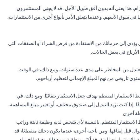
ظم ما لا يقل عن 3 سنوات من الالتزام، هذا يعني أنه بدون أفق طويل الأجل، قد لا يجني المستثمرون
 في سوق الأسهم. وعندما يتعلق الأمر بأنواع أخرى من الاستثمارات،
لي يؤدي إلى حرمانك من الاستفادة من فرص الشراء أو الصفقات التي
لأرباح في بعض الحالات.
تدل من المخاطر على مدى عدة سنوات. ومع ذلك، في الوقت
وى تاريخي من نهج المبلغ الإجمالي لتعظيم أرباحهم.
الاستثمار المنتظم بهدف جعل الاستثمار تلقائيًا. ومع ذلك، في
إذا كنت تريد التبديل إلى صندوق مختلف، أو تغيير مبلغ المساهمة،
طة أخرى
لاستثمار المنتظم. بالنسبة لأي شخص لديه وظيفة ثابتة وراتب
ل قبل إنفاقها. ومن ناحية أخرى، عندما يكون دخلك متقطعًا، قد
 الاستثمارات المتفرقة أكثر منطقية. ومع ذلك، يعتقد الخبراء