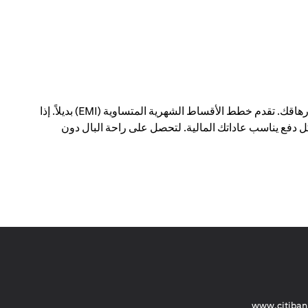
يمكن أن يؤدي الدفع مقابل عمليات شراء كبيرة في معاملة واحدة إلى إحداث فجوة في ميزانيتك الشهرية - وإرهاقك. تقدم خطط الأقساط الشهرية المتساوية (EMI) بديلاً. إذا
 دفع يناسب عاداتك المالية. لتحصل على راحة البال دون
(opens in a new tab)
www.citiban