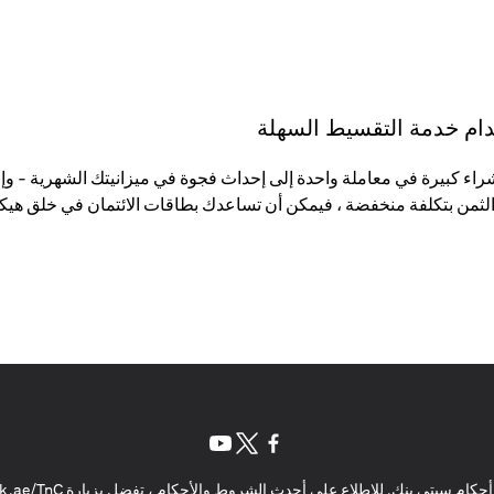
تخدام خدمة التقسيط السهلة
لثمن بتكلفة منخفضة ، فيمكن أن تساعدك بطاقات الائتمان في خلق هيكل
(opens in a new tab)
(opens in a new tab)
(opens in a new tab)
حكام سيتي بنك. للاطلاع على أحدث الشروط والأحكام ، تفضل بزيارة
k.ae/TnC