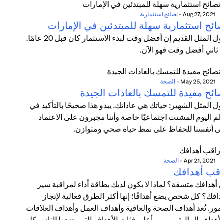
Aug 27, 2021
-
نصائح استثمارية
ائح استثمارية سهلة للمبتدئين في الإمارات
يقول المثل القديم إن أفضل وقت لبدء الاستثمار كان قبل 20 عامًا.
 ثاني أفضل وقت فهو الآن.
May 25, 2021
-
الصحة
ائح مفيدة للتمسك بالعادات الجيدة
ل المثل الشهير: حياتك هي عاداتك. يبدو هذا صحيحًا بالتأكيد في
م اليوم المشتت اجتماعيًا خاصة وأننا مجبرون على الاعتماد
 أنفسنا للحفاظ على نمط حياة صحي ومتوازن.
Apr 21, 2021
-
الصحة
قب أهدافك
أهدافك متسقة؟ لماذا لا يكون لديك بطاقة أداء لمراقبة سير
افك؟ كل شخص يضع أهدافًا؛ إنها أكثر الطرق فعالية لإنجاز
مور. تُعد أهداف الصحة والعافية وأهداف العمل وأهداف العلاقات
أهداف المالية من بين أعلى فئات الأهداف التي يضعها الناس كل