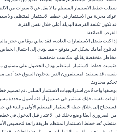
تتطلب خطط الاستثمار المنت
عوائد مجزية من الاستثمار في خطط الاستثمار المنتظم، ولا سيما
قد تكون تكلفة الفرصة البديلة أعلى خلال نفس الفترة.
الفرص الضائعة:
إذا كنت تفضل الاستثمارات العادية، فقد تعاني يومًا من عجز ما
قد تلوح أمامك بشكل غير متوقع - مما يؤدي إلى احتمال انخفاض ا
مخاطر منخفضة يقابلها مكاسب منخفضة:
صُممت خطط الاستثمار المنتظم بهدف الحصول على مستوى مع
نفسه، قد يستفيد المستثمرون الذين يدخلون السوق عند أدنى مست
تحكم محدود:.
بوصفها واحدةً من استراتيجيات الاستثمار السلبي، تم تصميم خطط 
الوقت نفسه، فإنك تستثمر في صندوق أو فئة أصول محددة مسبقًا. 
فستحتاج إلى إغلاق خطة الاستثمار المنتظم الأولى والبدء في خ
من الضروري أيضًا وضع دخلك في الاعتبار قبل الدخول في خطط ا
منتظم، تُعد خطط الاستثمار المنتظم طريقة رائعة لتخصيص الأموا
ترغب في تجنب القيود والالتزامات. في مثل هذه الحالات، قد تكون