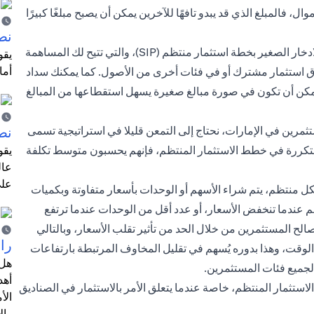
ل، فالمبلغ الذي قد يبدو تافهًا للآخرين يمكن أن يصبح مبلغًا كبيرًا
نص
وبما أنك قد كبرت الآن ولم تعد طفلًا، فيمكنك استبدال صندوق الادخار الصغير بخطة استثمار منتظم (SIP)، والتي تتيح لك المساهمة
أما
استثمار مشترك أو في فئات أخرى من الأصول. كما يمكنك سداد
كن أن تكون في صورة مبالغ صغيرة يسهل استقطاعها من المبالغ
رين في الإمارات، نحتاج إلى التمعن قليلا في استراتيجية تسمى
نص
ر القيام باستثمارات متكررة في خطط الاستثمار المنتظم، فإنهم يحسبون متوسط ​​تكلفة
يقو
عال
على
شكل منتظم، يتم شراء الأسهم أو الوحدات بأسعار متفاوتة وبكميات
 عندما تنخفض الأسعار، أو عدد أقل من الوحدات عندما ترتفع
لصالح المستثمرين من خلال الحد من تأثير تقلب الأسعار، وبالتالي
را
 الوقت، وهذا بدوره يُسهم في تقليل المخاوف المرتبطة بارتفاعات
هل 
جميع فئات المستثمرين.
أهد
لاستثمار المنتظم، خاصة عندما يتعلق الأمر بالاستثمار في الصناديق
الأ
وال