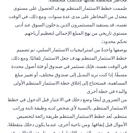
صُممت خطط الاستثمار المنتظم بهدف الحصول على مستوى
معتدل من المخاطر على مدى عدة سنوات. ومع ذلك، في الوقت
نفسه، قد يستفيد المستثمرون الذين يدخلون السوق عند أدنى
مستوى تاريخي من نهج المبلغ الإجمالي لتعظيم أرباحهم.
تحكم محدود:.
بوصفها واحدةً من استراتيجيات الاستثمار السلبي، تم تصميم
خطط الاستثمار المنتظم بهدف جعل الاستثمار تلقائيًا. ومع ذلك،
في الوقت نفسه، فإنك تستثمر في صندوق أو فئة أصول محددة
مسبقًا. إذا كنت تريد التبديل إلى صندوق مختلف، أو تغيير مبلغ
المساهمة، فستحتاج إلى إغلاق خطة الاستثمار المنتظم الأولى
والبدء في خطة أخرى
من الضروري أيضًا وضع دخلك في الاعتبار قبل الدخول في خطط
الاستثمار المنتظم. بالنسبة لأي شخص لديه وظيفة ثابتة وراتب
منتظم، تُعد خطط الاستثمار المنتظم طريقة رائعة لتخصيص
الأموال قبل إنفاقها. ومن ناحية أخرى، عندما يكون دخلك متقطعًا،
قد ترغب في تجنب القيود والالتزامات. في مثل هذه الحالات، قد