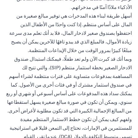
الأذكياء ملاذًا آمنًا في مدخراتهم.
أسهل طريقة لبناء هذه المدخرات هي توفير مبالغ صغيرة من
المال على أساس منتظم. إذا كنت واحدًا من الأطفال الذين
احتفظوا بصندوق صغير لادخار المال، فلا بد أنك تعلم مدى سرعة
زيادة الأموال، فالمبلغ الذي قد يبدو تافهًا للآخرين يمكن أن يصبح
مبلغًا كبيرًا بمرور الوقت من خلال الإيداعات المنتظمة.
وبما أنك قد كبرت الآن ولم تعد طفلًا، فيمكنك استبدال صندوق
الادخار الصغير بخطة استثمار منتظم (SIP)، والتي تتيح لك
المساهمة بمدفوعات متساوية على فترات منتظمة لشراء أسهم
في صندوق استثمار مشترك أو في فئات أخرى من الأصول. كما
يمكنك سداد هذه المدفوعات على أساس أسبوعي أو شهري أو ربع
سنوي، ويمكن أن تكون في صورة مبالغ صغيرة يسهل استقطاعها
من المبالغ الإجمالية الكبيرة التي قد تكون مطلوبة لأغراض أخرى.
ولفهم كيف يمكن أن تكون خطط الاستثمار المنتظم مفيدة
للمستثمرين في الإمارات، نحتاج إلى التمعن قليلا في استراتيجية
تسمى متوسط ​​التكلفة بالدولار (DCA). عندما تقرر القيام