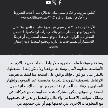
opens in a new tab
opens in a new tab
opens in a new tab
تُطبق شروط وأحكام سيتي بنك. للاطلاع على أحدث الشروط
s in a new tab
والأحكام ، تفضل بزيارة
www.citibank.ae/TnC
الآراء الواردة هنا لا تعبر سوى عن وجهة نظر المؤلفين ولا تمثل
بالضرورة وجهات نظر سيتي بنك الإمارات أو تعكسها. لا تشكل
المعلومات الواردة في هذا الموقع نصيحة استثمارية أو عرضًا
للاستثمار أو تقديم خدمات إدارية وتخضع للتعديل دون إشعار
مسبق.
لا يتم تقديم المنتجات والخدمات المذكورة في هذا الموقع للأفراد
المقيمين في الاتحاد الأوروبي أو المنطقة الاقتصادية الأوروبية أو
يستخدم موقعنا ملفات تعريف الارتباط. ملفات تعريف الارتباط
سويسرا أو غيرنسي أو جيرسي أو موناكو أو سان مارينو أو
الأساسية مطلوبة لأمان وسلامة موقعنا ولا يمكن إيقاف تشغيلها.
الفاتيكان أو جزيرة مان أو المملكة المتحدة أو خصوصية البيانات
بالنقر على 'موافق' ، فإنك توافق على استخدامنا لملفات تعريف
(لائحة حماية البيانات العامة \ قانون حماية البيانات الشخصية
الارتباط التسويقية لتزويدك بتجربة مخصصة عبر الموقع ، وإظهار
العامة \ قانون خصوصية نيوزيلندا). المحتوى الموجود في هذه
الصفحة ليس ولا ينبغي تفسيره على أنه عرض أو دعوة أو دعوة
المحتوى والإعلانات المستهدفة ، وجمع البيانات الإحصائية حول
لشراء أو بيع أي من المنتجات والخدمات المذكورة هنا لمثل هؤلاء
استخدام الموقع. يمكن مشاركة هذه المعلومات مع شركائنا في
الأفراد.
وسائل التواصل الاجتماعي والإعلان والتحليل والذين قد يجمعونها
مع المعلومات الأخرى التي قدمتها لهم أو التي جمعوها من
*GDPR – اللائحة العامة لحماية البيانات؛ * LGPD – Lei Geral de