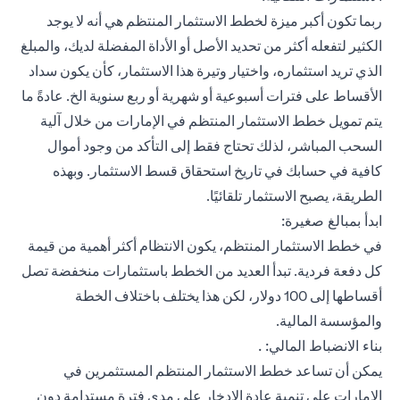
ربما تكون أكبر ميزة لخطط الاستثمار المنتظم هي أنه لا يوجد
الكثير لتفعله أكثر من تحديد الأصل أو الأداة المفضلة لديك، والمبلغ
الذي تريد استثماره، واختيار وتيرة هذا الاستثمار، كأن يكون سداد
الأقساط على فترات أسبوعية أو شهرية أو ربع سنوية الخ. عادةً ما
يتم تمويل خطط الاستثمار المنتظم في الإمارات من خلال آلية
السحب المباشر، لذلك تحتاج فقط إلى التأكد من وجود أموال
كافية في حسابك في تاريخ استحقاق قسط الاستثمار. وبهذه
الطريقة، يصبح الاستثمار تلقائيًا.
ابدأ بمبالغ صغيرة:
في خطط الاستثمار المنتظم، يكون الانتظام أكثر أهمية من قيمة
كل دفعة فردية. تبدأ العديد من الخطط باستثمارات منخفضة تصل
أقساطها إلى 100 دولار، لكن هذا يختلف باختلاف الخطة
والمؤسسة المالية.
بناء الانضباط المالي: .
يمكن أن تساعد خطط الاستثمار المنتظم المستثمرين في
الإمارات على تنمية عادة الادخار على مدى فترة مستدامة دون