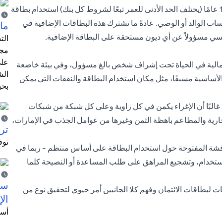
في الإمارات العربية المتحدة، يمكن لأي شخص يزيد عمره عن 15 عامًا (يختلف الحد الأدنى للعمر تبعًا لشروط كل بنك) استخدام بطاقة
ب الوالد أو الوصي. عادةً ما تشترك هذه البطاقات الإضافية في
ما 
أساسي مسؤولاً عن أي ديون مستحقة على البطاقة الإضافية.
الت
مجر
على
لمالية في الحياة تحت إشراف شخص بالغ مسؤول، وفي بيئة خاضعة
الش
لأساسية مسبقًا، مثل مكان استخدام البطاقة والنفقات التي يمكن
بحي
غالبًا أن الإغراء يكمن في كل زاوية وعلى كل شبكة من شبكات
جارية والمطاعم باهظة الثمن وغيرها من عوامل الجذب في الإمارات،
ترش
توف
ناقشة المفتوحة حول استخدام البطاقة على أساس منتظم - ربما في
استخدام، وتشجيع المراهق على طلب المساعدة أو النصيحة كلما
سيت
ات لبطاقات الائتمان وفهم كلا الجانبين أمر حيوي لتحقيق نوع من
الإ
أسل