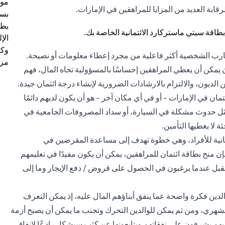
موظ
قابة العديد من المزايا للمراهقين في الإمارات.
بسب
بطا
الإ
وكل
تجارب الشخصية أكثر فاعلية من مجرد إعطاء معلومات أو نصيحة.
مزي
ان يمكن أن يعطي المراهقين إحساسًا بالمسؤولية تجاه المال، فهم
 الديون، والالتزام بالارشادات الضرورية لإنشاء درجة ائتمان جيدة.
ن في الإمارات - أو في أي مكان آخر - هو أن يكون لديهم دائمًا
 مثل حدوث مشكلة في السيارة، أو سداد المصروفات الجامعية في
لا يغطيها التأمين.
ائتمانية للأفراد، وهي خطوة تهدف إلى مساعدة المقرضين في
منح بطاقة ائتمان للمراهقين، يمكن أن يكون مفيدًا في تعليمهم
قبل عندما يرغبون في الحصول على قروض / دفع الإيجار وما إلى
لدين فكرة واضحة عما ينفق أبناؤهم المال عليه، إذ يمكن التعرف
هري، ومن ثم يمكن للوالدين التحرك وتجنب ما يمكن أن يصبح أزمة
يهم يشرفون على نفقاتهم ويتابعونها عن كثب سيشكل رادعًا لإنفاق