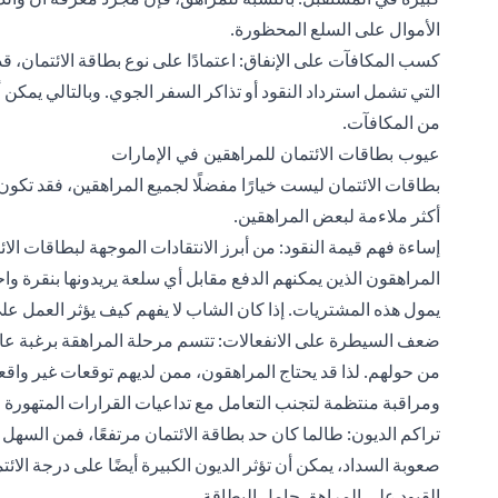
الأموال على السلع المحظورة.
كسب المكافآت على الإنفاق: اعتمادًا على نوع بطاقة الائتمان،
التي تشمل استرداد النقود أو تذاكر السفر الجوي. وبالتالي يمكن
من المكافآت.
عيوب بطاقات الائتمان للمراهقين في الإمارات
بطاقات الائتمان ليست خيارًا مفضلًا لجميع المراهقين، فقد تكون
أكثر ملاءمة لبعض المراهقين.
إساءة فهم قيمة النقود: من أبرز الانتقادات الموجهة لبطاقات الا
المراهقون الذين يمكنهم الدفع مقابل أي سلعة يريدونها بنقرة واح
يمول هذه المشتريات. إذا كان الشاب لا يفهم كيف يؤثر العمل على
ضعف السيطرة على الانفعالات: تتسم مرحلة المراهقة برغبة ع
من حولهم. لذا قد يحتاج المراهقون، ممن لديهم توقعات غير واق
ومراقبة منتظمة لتجنب التعامل مع تداعيات القرارات المتهورة و
تراكم الديون: طالما كان حد بطاقة الائتمان مرتفعًا، فمن السهل 
صعوبة السداد، يمكن أن تؤثر الديون الكبيرة أيضًا على درجة ال
القيود على المراهق حامل البطاقة.