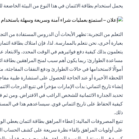
يحمل استخدام بطاقة الائتمان في هذا النوع من البيئة الخاضعة للر
التعلم من التجربة: تظهر الأبحاث أن الدروس المستفادة من ال
بعبارة أخرى، نحن نتعلم بالممارسة. لذا، فإن امتلاك بطاقة ائتم
يتعلمون بذلك كيفية دفع فواتيرهم في الوقت المحدد، والابتعاد عن
مساعدة الطوارئ: ربما يكون أهم سبب لمنح المراهقين بطاقة ائتما
أموالًا لاستخدامها في حالات الطوارئ ودفع النفقات المفاجئة،
اللحظة الأخيرة أو عند الحاجة للحصول على استشارة طبية مفاجئة 
إنشاء تاريخ ائتماني: بدأت الإمارات مؤخراً في تتبع الدرجات ال
تحديد
الجدارة الائتمانية
للشخص الراغب في الافتراض. ومن ثم فإن 
كيفية الحفاظ على تاريخ ائتماني قوي. سيساعدهم هذا في المست
ذلك.
تتبع المصروفات المالية: إعطاء المراهق بطاقة ائتمان يعطي الوا
على أولويات المراهق بإلقاء نظرة سريعة على كشف الحساب الش
كبيرة في المستقبل. بالنسبة للمراهق، فإن مجرد معرفة أن والد