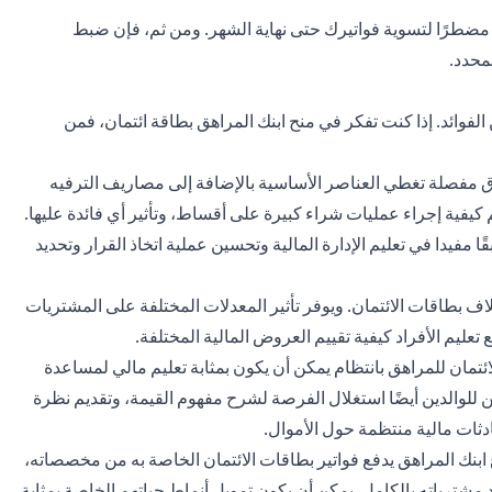
ت مضطرًا لتسوية فواتيرك حتى نهاية الشهر. ومن ثم، فإن ضبط
محدد.
ن الفوائد. إذا كنت تفكر في منح ابنك المراهق بطاقة ائتمان، فمن
مفصلة تغطي العناصر الأساسية بالإضافة إلى مصاريف الترفيه
كيفية إجراء عمليات شراء كبيرة على أقساط، وتأثير أي فائدة عليها.
يدا في تعليم الإدارة المالية وتحسين عملية اتخاذ القرار وتحديد
اف بطاقات الائتمان. ويوفر تأثير المعدلات المختلفة على المشتريات
تعليم الأفراد كيفية تقييم العروض المالية المختلفة.
تمان للمراهق بانتظام يمكن أن يكون بمثابة تعليم مالي لمساعدة
 للوالدين أيضًا استغلال الفرصة لشرح مفهوم القيمة، وتقديم نظرة
ادثات مالية منتظمة حول الأموال.
 ابنك المراهق يدفع فواتير بطاقات الائتمان الخاصة به من مخصصاته،
اد مشترياته بالكامل. يمكن أن يكون تمويل أنماط حياتهم الخاصة بمثابة