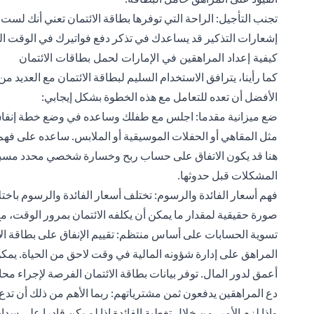
تجنب التأجيل: الراحة التي توفرها بطاقة الائتمان تعني أنك لس
إشعارات التذكير قد يساعدك في تذكر دفع فواتيرك في الوقت ال
كيفية إعداد المراهقين في الإمارات لحمل بطاقات الائتمان
كما رأينا، يترافق الاستخدام السليم لبطاقة الائتمان مع العديد م
الأفضل أن تعده للتعامل مع هذه الخطوة بشكل إيجابي:
ضع ميزانية مقدما: اجلس مع طفلك وساعده في وضع خطة إنفاق 
مثل المقاهي أو الحفلات الموسيقية أو الملابس. ساعده على فهم 
هنا قد يكون الاتفاق على حساب ربح وخسارة شخصي محدد مسبقًا مف
المشكلات قبل حدوثها.
فهم أسعار الفائدة والرسوم: تختلف أسعار الفائدة والرسوم باختل
صورة حقيقية لمقدار ما يمكن أن يكلفه الائتمان بمرور الوقت، مع 
تسوية الحسابات على أساس منتظم: تقييم الإنفاق على بطاقة الائ
المراهق على إدارة شؤونه المالية في وقت لاحق من الحياة. يمكن
أعمق لدور المال. توفر بيانات بطاقة الائتمان الفرصة لإجراء مح
دع المراهقين يدفعون ثمن مشترياتهم: ربما الأهم من ذلك أن تدع
وإذا لزم الأمر، من خلال تغطية الفائدة إذا لم يكن قادرا على سد