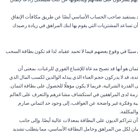
 قد يستفيد صاحب الحساب الأساسي أيضًا عن طريق مكافآت الإنفاق
 أن تساعد المشتريات التي يقوم بها ابنك المراهق في زيادة رصيدك
 سببًا في وقوع بعضهم فيما لا تحمد عقباه. لذا قد تكون بطاقة السحب
ئتمان هو أنها قد تصبح مدعاة للإشباع الفوري للرغبات. بمعنى أن
دة، قد لا يدركون حجم العناء الذي يبذله الوالدين لكسب المال الذي
 القدرة الشرائية، فربما لا يكون مؤهلًا للحصول على بطاقة ائتمان.
ارمة لدى المراهقين في استكشاف مشاعرهم والتعرف على العالم
عية وفكرة غير واضحة عن العواقب، إلى وجود حد ائتماني صارم
المكلفة.
أن تتراكم الديون على البطاقة بمعدلات عالية أيضًا. وإلى جانب
ائتمان لكل من المراهق وحامل البطاقة الأساسي، مما يتطلب تشديد