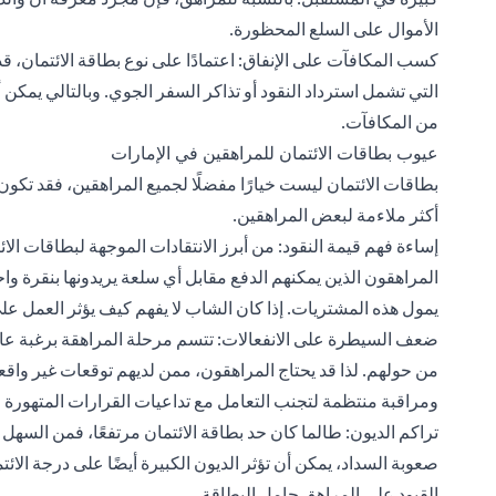
الأموال على السلع المحظورة.
كسب المكافآت على الإنفاق: اعتمادًا على نوع بطاقة الائتمان،
التي تشمل استرداد النقود أو تذاكر السفر الجوي. وبالتالي يمكن
من المكافآت.
عيوب بطاقات الائتمان للمراهقين في الإمارات
بطاقات الائتمان ليست خيارًا مفضلًا لجميع المراهقين، فقد تكون
أكثر ملاءمة لبعض المراهقين.
إساءة فهم قيمة النقود: من أبرز الانتقادات الموجهة لبطاقات الا
المراهقون الذين يمكنهم الدفع مقابل أي سلعة يريدونها بنقرة واح
يمول هذه المشتريات. إذا كان الشاب لا يفهم كيف يؤثر العمل على
ضعف السيطرة على الانفعالات: تتسم مرحلة المراهقة برغبة ع
من حولهم. لذا قد يحتاج المراهقون، ممن لديهم توقعات غير واق
ومراقبة منتظمة لتجنب التعامل مع تداعيات القرارات المتهورة و
تراكم الديون: طالما كان حد بطاقة الائتمان مرتفعًا، فمن السهل 
صعوبة السداد، يمكن أن تؤثر الديون الكبيرة أيضًا على درجة ال
القيود على المراهق حامل البطاقة.