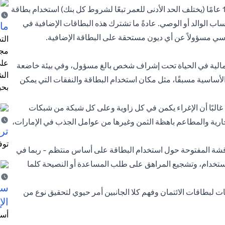
في الإمارات العربية المتحدة، يمكن لأي شخص يزيد عمره عن 15 عامًا (يختلف الحد الأدنى للعمر تبعًا لشروط كل بنك) استخدام بطاقة
ب الوالد أو الوصي. عادةً ما تشترك هذه البطاقات الإضافية في
ما 
أساسي مسؤولاً عن أي ديون مستحقة على البطاقة الإضافية.
الت
مجر
على
لمالية في الحياة تحت إشراف شخص بالغ مسؤول، وفي بيئة خاضعة
الش
لأساسية مسبقًا، مثل مكان استخدام البطاقة والنفقات التي يمكن
بحي
غالبًا أن الإغراء يكمن في كل زاوية وعلى كل شبكة من شبكات
جارية والمطاعم باهظة الثمن وغيرها من عوامل الجذب في الإمارات،
ترش
توف
ناقشة المفتوحة حول استخدام البطاقة على أساس منتظم - ربما في
استخدام، وتشجيع المراهق على طلب المساعدة أو النصيحة كلما
سيت
ات لبطاقات الائتمان وفهم كلا الجانبين أمر حيوي لتحقيق نوع من
الإ
أسل