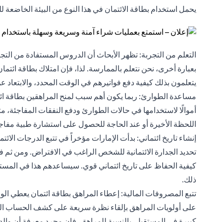
يحمل استخدام بطاقة الائتمان في هذا النوع من البيئة الخاضعة للر
التعلم من التجربة: تظهر الأبحاث أن الدروس المستفادة من ال
بعبارة أخرى، نحن نتعلم بالممارسة. لذا، فإن امتلاك بطاقة ائتم
يتعلمون بذلك كيفية دفع فواتيرهم في الوقت المحدد، والابتعاد عن
مساعدة الطوارئ: ربما يكون أهم سبب لمنح المراهقين بطاقة ائتما
أموالًا لاستخدامها في حالات الطوارئ ودفع النفقات المفاجئة،
اللحظة الأخيرة أو عند الحاجة للحصول على استشارة طبية مفاجئة 
إنشاء تاريخ ائتماني: بدأت الإمارات مؤخراً في تتبع الدرجات ال
تحديد
الجدارة الائتمانية
للشخص الراغب في الافتراض. ومن ثم فإن 
كيفية الحفاظ على تاريخ ائتماني قوي. سيساعدهم هذا في المست
ذلك.
تتبع المصروفات المالية: إعطاء المراهق بطاقة ائتمان يعطي الوا
على أولويات المراهق بإلقاء نظرة سريعة على كشف الحساب الش
كبيرة في المستقبل. بالنسبة للمراهق، فإن مجرد معرفة أن والد