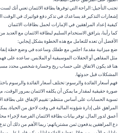
تجنب التأجيل: الراحة التي توفرها بطاقة الائتمان تعني أنك لس
إشعارات التذكير قد يساعدك في تذكر دفع فواتيرك في الوقت ال
كيفية إعداد المراهقين في الإمارات لحمل بطاقات الائتمان
كما رأينا، يترافق الاستخدام السليم لبطاقة الائتمان مع العديد م
الأفضل أن تعده للتعامل مع هذه الخطوة بشكل إيجابي:
ضع ميزانية مقدما: اجلس مع طفلك وساعده في وضع خطة إنفاق 
مثل المقاهي أو الحفلات الموسيقية أو الملابس. ساعده على فهم 
هنا قد يكون الاتفاق على حساب ربح وخسارة شخصي محدد مسبقًا مف
المشكلات قبل حدوثها.
فهم أسعار الفائدة والرسوم: تختلف أسعار الفائدة والرسوم باختل
صورة حقيقية لمقدار ما يمكن أن يكلفه الائتمان بمرور الوقت، مع 
تسوية الحسابات على أساس منتظم: تقييم الإنفاق على بطاقة الائ
المراهق على إدارة شؤونه المالية في وقت لاحق من الحياة. يمكن
أعمق لدور المال. توفر بيانات بطاقة الائتمان الفرصة لإجراء مح
دع المراهقين يدفعون ثمن مشترياتهم: ربما الأهم من ذلك أن تدع
وإذا لزم الأمر، من خلال تغطية الفائدة إذا لم يكن قادرا على سد