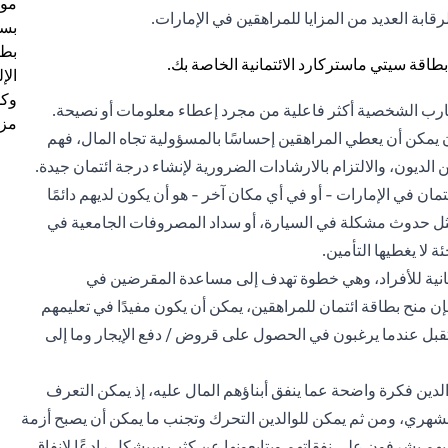
موظ
قابة العديد من المزايا للمراهقين في الإمارات.
بسب
بطا
الإ
وكل
تجارب الشخصية أكثر فاعلية من مجرد إعطاء معلومات أو نصيحة.
مزي
ان يمكن أن يعطي المراهقين إحساسًا بالمسؤولية تجاه المال، فهم
 الديون، والالتزام بالارشادات الضرورية لإنشاء درجة ائتمان جيدة.
ن في الإمارات - أو في أي مكان آخر - هو أن يكون لديهم دائمًا
 مثل حدوث مشكلة في السيارة، أو سداد المصروفات الجامعية في
لا يغطيها التأمين.
ائتمانية للأفراد، وهي خطوة تهدف إلى مساعدة المقرضين في
منح بطاقة ائتمان للمراهقين، يمكن أن يكون مفيدًا في تعليمهم
قبل عندما يرغبون في الحصول على قروض / دفع الإيجار وما إلى
لدين فكرة واضحة عما ينفق أبناؤهم المال عليه، إذ يمكن التعرف
هري، ومن ثم يمكن للوالدين التحرك وتجنب ما يمكن أن يصبح أزمة
يهم يشرفون على نفقاتهم ويتابعونها عن كثب سيشكل رادعًا لإنفاق