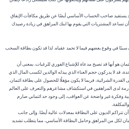
 قد يستفيد صاحب الحساب الأساسي أيضًا عن طريق مكافآت الإنفاق
 أن تساعد المشتريات التي يقوم بها ابنك المراهق في زيادة رصيدك
 سببًا في وقوع بعضهم فيما لا تحمد عقباه. لذا قد تكون بطاقة السحب
ئتمان هو أنها قد تصبح مدعاة للإشباع الفوري للرغبات. بمعنى أن
دة، قد لا يدركون حجم العناء الذي يبذله الوالدين لكسب المال الذي
 القدرة الشرائية، فربما لا يكون مؤهلًا للحصول على بطاقة ائتمان.
ارمة لدى المراهقين في استكشاف مشاعرهم والتعرف على العالم
عية وفكرة غير واضحة عن العواقب، إلى وجود حد ائتماني صارم
المكلفة.
أن تتراكم الديون على البطاقة بمعدلات عالية أيضًا. وإلى جانب
ائتمان لكل من المراهق وحامل البطاقة الأساسي، مما يتطلب تشديد