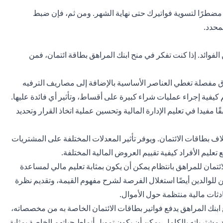
ت مضطرًا لتسوية فواتيرك حتى نهاية الشهر. ومن ثم، فإن ضبط
محدد.
ن الفوائد. إذا كنت تفكر في منح ابنك المراهق بطاقة ائتمان، فمن
مفصلة تغطي العناصر الأساسية بالإضافة إلى مصاريف الترفيه
كيفية إجراء عمليات شراء كبيرة على أقساط، وتأثير أي فائدة عليها.
يدا في تعليم الإدارة المالية وتحسين عملية اتخاذ القرار وتحديد
اف بطاقات الائتمان. ويوفر تأثير المعدلات المختلفة على المشتريات
تعليم الأفراد كيفية تقييم العروض المالية المختلفة.
تمان للمراهق بانتظام يمكن أن يكون بمثابة تعليم مالي لمساعدة
 للوالدين أيضًا استغلال الفرصة لشرح مفهوم القيمة، وتقديم نظرة
ادثات مالية منتظمة حول الأموال.
 ابنك المراهق يدفع فواتير بطاقات الائتمان الخاصة به من مخصصاته،
اد مشترياته بالكامل. يمكن أن يكون تمويل أنماط حياتهم الخاصة بمثابة