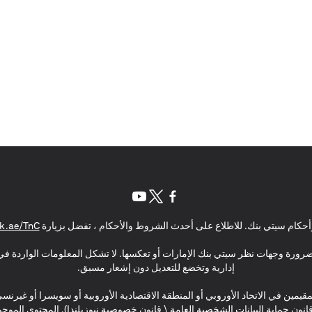
(opens in a new tab)
(opens in a new tab)
(opens in a new tab)
حكام سيتي بنك. للاطلاع على أحدث الشروط والأحكام ، تفضل بزيارة
k.ae/TnC
بالضرورة وجهات نظر سيتي بنك الإمارات أو تعكسها. لا تشكل المعلومات الواردة في 
إدارية وتخضع للتعديل دون إشعار مسبق.
مقيمين في الاتحاد الأوروبي أو المنطقة الاقتصادية الأوروبية أو سويسرا أو غيرنس
\ قانون حماية البيانات الشخصية العامة \ قانون خصوصية نيوزيلندا). المحتوى ال