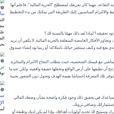
ند التقاعد. مهما كان تعريفك لمصطلح "الحرية المالية"، فاعلم أنها
ط والالتزام المناسبين. إليك الطريقة التي تمكنك من بدء التخطيط
ما 
الت
مجر
على
 تحقيقه؟ لماذا يُعد ذلك مهمًا بالنسبة لك؟
الش
 وتجاوز الأفكار الغامضة المتعلقة بالحرية المالية. لا يكفي أن تريد
بحي
لذي يقع فيه وكيف ستتغير حياتك بامتلاكه؛ أو ربما تود إنشاء صندوق
ماشى مع قيمتك الشخصية، حيث يتطلب النجاح الالتزام والمثابرة.
ترش
رجح أن تطبقها على أرض الواقع وتجعلها حقيقة واقعية. ولكن عندما
توف
وفر تلك المعرفة إحساسًا بقيمة الهدف وتحول دون الشعور بخيبة
سيت
ويساعدك في تحقيق ذلك وجود فكرة واضحة بشأن وضعك المالي
الإ
واستثماراتك وصافي ثروتك.
أسل
 وسيتيح لك تحديد أولويات أهدافك. وإذا لم يكن لديك وظيفة أو