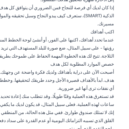
إذا كان لديك أي فرصة للنجاح فمن الضروري أن يتوافق كل هدف 
الذكية (SMART)، ستعرف كيف يبدو النجاح وسبل تحقيقه و
مسيرتك.
اكتب أهدافك
عندما تحدد أهدافك، اكتبها على الفور، أو أنشئ لوحة الخطط ال
رؤيتها - على سبيل المثال، ضع صورة للبلد المستهدف التي تريد
الثلاجة. تتيح لك هذه الخطوة المهمة الحفاظ على طموحك بطريق
خصص الموارد المطلوبة لكل هدف
أصبحت الآن على دراية بأهدافك ولديك فكرة واضحة عن وجهتك.
هدف. ابدأ بالأهداف قصيرة الأجل وحدد طريقك لتحقيقها. وخط
أي نفقات ترى أنها غير ضرورية.
قد تستغرق هذه العملية وقتًا طويلًا، وقد تتطلب منك إعادة تحد
ساعات لهذه العملية. فعلى سبيل المثال، قد يكون لديك ما يكفي
إنك لا تمتلك صندوق طوارئ. ففي مثل هذه الحالة، من المنطقي تو
القلق الذي تسببه التزاماتك اليومية أو عدم القدرة على سداد د
راجع التقدم الذي أحرزته