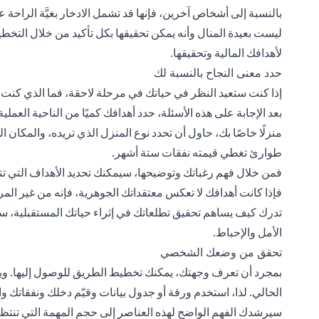
بالنسبة إلى أشخاص آخرين، فإنها قد تشمل الادخار بغيَّة الراحة ع
ليست بعيدة المنال وأنه يمكن تحقيقها بكل تأكيد من خلال التخطي
لأهدافك المالية وتحقيقها.
حدد معنى النجاح بالنسبة لك
إذا كنت ستعيد النظر في حياتك في مرحلة لاحقة، فما الذي كنت تود
بعد الإجابة على هذه الأسئلة، حدد أهدافك كميًا من الناحية العملية،
منزلًا خاصًا بك، حاول أن تحدد نوع المنزل الذي تريده، والمكان ا
طوارئ تغطي قيمته نفقات ستة أشهر.
فمن خلال فهم رغباتك وتوضيحها، سيمكنك تحديد الأهداف التي تت
فإذا كانت أهدافك لا تعكس معتقداتك الجوهرية، فإنه من غير الم
تدرك كيف يساهم تحقيق تطلعاتك في إثراء حياتك المستقبلية، ست
الأمل والإحباط.
تحقق من وضعك الشخصي
بمجرد أن تعرف وجهتك، يمكنك تخطيط الطريق للوصول إليها. 
الحالي. لذا، استخدم ورقة أو جدول بيانات وقيّم دخلك ونفقاتك 
سيرشدك الفهم الواضح لهذه العناصر إلى حجم المهمة التي تنتظرك