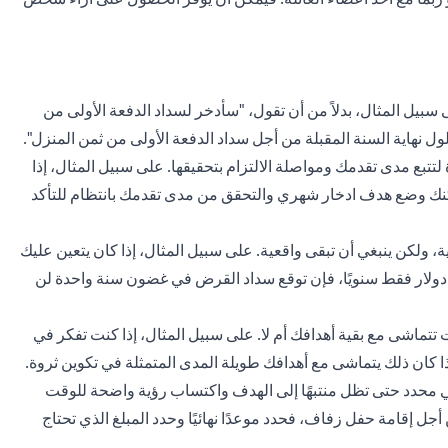
ى سبيل المثال، بدلاً من أن تقول، "سأدخر لسداد الدفعة الأولى من
لتتبع مدى تقدمك ومواصلة الالتزام بتحقيقها. على سبيل المثال، إذا
ك وضع هدف ادخار شهري والتحقق من مدى تقدمك بانتظام للتأكد
 ولكن ينبغي أن تبقى واقعية. على سبيل المثال، إذا كان يتعين عليك
داد قرض طلابي قيمته 50,000 دولار وكنت تتقاضى 60,000 دولار فقط سنويًا، فإن توقع سداد القرض في غضون سنة واحدة لن
 تتماشى مع بقية أهدافك أم لا. على سبيل المثال، إذا كنت تفكر في
ذا كان ذلك يتماشى مع أهدافك طويلة المدى المتمثلة في تكوين ثروة.
ني محدد حتى تظل منتبهًا إلى الهدف واكتساب رؤية واضحة للوقت
ل إقامة حفل زفاف، فحدد موعدًا نهائيًا وحدد المبلغ الذي تحتاج