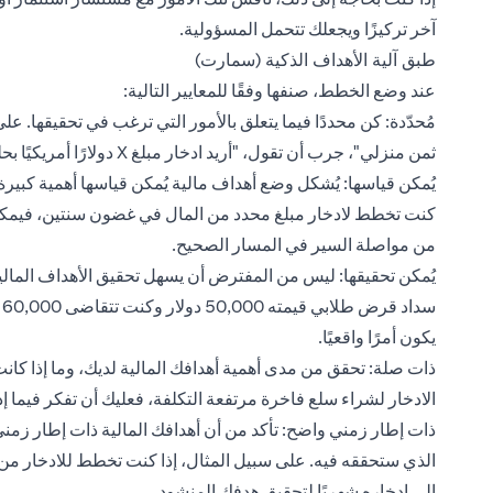
آخر تركيزًا ويجعلك تتحمل المسؤولية.
طبق آلية الأهداف الذكية (سمارت)
عند وضع الخطط، صنفها وفقًا للمعايير التالية:
مُحدّدة: كن محددًا فيما يتعلق بالأمور التي ترغب في تحقيقها. عل
ثمن منزلي"، جرب أن تقول، "أريد ادخار مبلغ X دولارًا أمريكيًا بحلول نهاية السنة المقبلة من أجل سداد الدفعة الأولى من ثمن المنزل".
يُمكن قياسها: يُشكل وضع أهداف مالية يُمكن قياسها أهمية كبيرة 
كنت تخطط لادخار مبلغ محدد من المال في غضون سنتين، فيمكن
من مواصلة السير في المسار الصحيح.
يُمكن تحقيقها: ليس من المفترض أن يسهل تحقيق الأهداف المالية،
س
يكون أمرًا واقعيًا.
ذات صلة: تحقق من مدى أهمية أهدافك المالية لديك، وما إذا كانت
الادخار لشراء سلع فاخرة مرتفعة التكلفة، فعليك أن تفكر فيما إ
ذات إطار زمني واضح: تأكد من أن أهدافك المالية ذات إطار زم
الذي ستحققه فيه. على سبيل المثال، إذا كنت تخطط للادخار من أج
إلى ادخاره شهريًا لتحقيق هدفك المنشود.