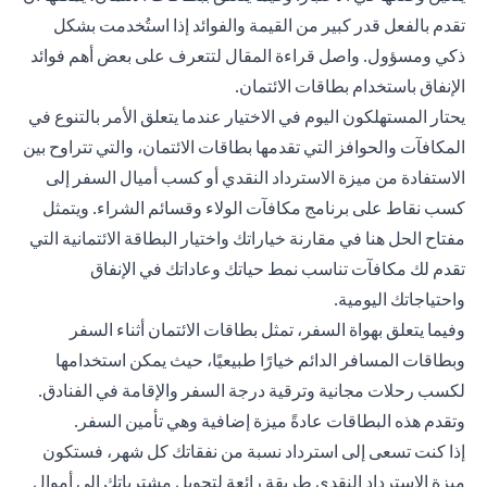
تقدم بالفعل قدر كبير من القيمة والفوائد إذا استُخدمت بشكل
ذكي ومسؤول. واصل قراءة المقال لتتعرف على بعض أهم فوائد
الإنفاق باستخدام بطاقات الائتمان.
يحتار المستهلكون اليوم في الاختيار عندما يتعلق الأمر بالتنوع في
المكافآت والحوافز التي تقدمها بطاقات الائتمان، والتي تتراوح بين
الاستفادة من ميزة الاسترداد النقدي أو كسب أميال السفر إلى
كسب نقاط على برنامج مكافآت الولاء وقسائم الشراء. ويتمثل
مفتاح الحل هنا في مقارنة خياراتك واختيار البطاقة الائتمانية التي
تقدم لك مكافآت تناسب نمط حياتك وعاداتك في الإنفاق
واحتياجاتك اليومية.
وفيما يتعلق بهواة السفر، تمثل بطاقات الائتمان أثناء السفر
وبطاقات المسافر الدائم خيارًا طبيعيًا، حيث يمكن استخدامها
لكسب رحلات مجانية وترقية درجة السفر والإقامة في الفنادق.
وتقدم هذه البطاقات عادةً ميزة إضافية وهي تأمين السفر.
إذا كنت تسعى إلى استرداد نسبة من نفقاتك كل شهر، فستكون
ميزة الاسترداد النقدي طريقة رائعة لتحويل مشترياتك إلى أموال