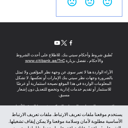
(opens in a new tab)
(opens in a new tab)
(opens in a new tab)
تُطبق شروط وأحكام سيتي بنك. للاطلاع على أحدث الشروط
(opens in a new tab)
والأحكام ، تفضل بزيارة
www.citibank.ae/TnC
الآراء الواردة هنا لا تعبر سوى عن وجهة نظر المؤلفين ولا تمثل
بالضرورة وجهات نظر سيتي بنك الإمارات أو تعكسها. لا تشكل
المعلومات الواردة في هذا الموقع نصيحة استثمارية أو عرضًا
للاستثمار أو تقديم خدمات إدارية وتخضع للتعديل دون إشعار
مسبق.
لا يتم تقديم المنتجات والخدمات المذكورة في هذا الموقع للأفراد
المقيمين في الاتحاد الأوروبي أو المنطقة الاقتصادية الأوروبية أو
يستخدم موقعنا ملفات تعريف الارتباط. ملفات تعريف الارتباط
سويسرا أو غيرنسي أو جيرسي أو موناكو أو سان مارينو أو
الأساسية مطلوبة لأمان وسلامة موقعنا ولا يمكن إيقاف تشغيلها.
الفاتيكان أو جزيرة مان أو المملكة المتحدة أو خصوصية البيانات