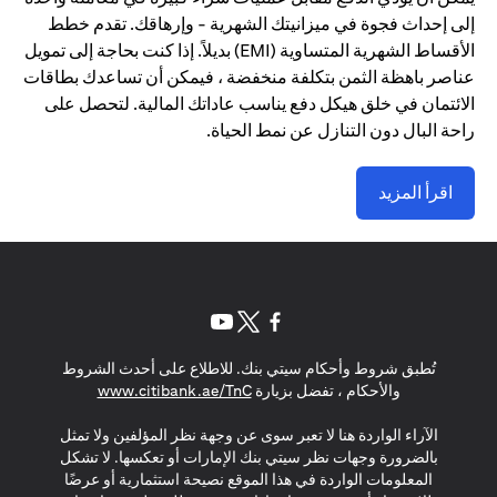
إلى إحداث فجوة في ميزانيتك الشهرية - وإرهاقك. تقدم خطط
الأقساط الشهرية المتساوية (EMI) بديلاً. إذا كنت بحاجة إلى تمويل
عناصر باهظة الثمن بتكلفة منخفضة ، فيمكن أن تساعدك بطاقات
الائتمان في خلق هيكل دفع يناسب عاداتك المالية. لتحصل على
راحة البال دون التنازل عن نمط الحياة.
اقرأ المزيد
(opens in a new tab)
(opens in a new tab)
(opens in a new tab)
تُطبق شروط وأحكام سيتي بنك. للاطلاع على أحدث الشروط
(opens in a new tab)
والأحكام ، تفضل بزيارة
www.citibank.ae/TnC
الآراء الواردة هنا لا تعبر سوى عن وجهة نظر المؤلفين ولا تمثل
بالضرورة وجهات نظر سيتي بنك الإمارات أو تعكسها. لا تشكل
المعلومات الواردة في هذا الموقع نصيحة استثمارية أو عرضًا