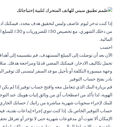
من دخلك الشهري،
المالية.
احسب
الآن بعد أن توصلت إلى المبلغ المستهدف، قم بتقسيمه إلى أهداف
تحمل تكاليف الادخار، فيمكنك المضي قدمًا ومراجعة هدفك. مثلا
وجهة ميسورة التكلفة أو تأجيل موعد السفر ليتسنى لك توفير ال
بادر بفتح حساب التوفير
قم بزيارة البنك الذي تتعامل معه وافتح حساب توفير إذا لم يكن
الهوية، لذا تأكد من اصطحاب أي من وثائق إثبات هويتك عند التوج
للبنك لإجراء سحوبات شهرية مباشرة من راتبك / حسابك الجاري؛ و
حساب التوفير الخاص بك. إذا كنت تنوي إجراء إيداعات نقدية، ف
الإمكان ألا تفوت أي مدفوعات شهرية حتى لا تؤخر أو تعرقل تحق
بناء نوع من الانضباط المالي، وهي مهارة مهمة يجب اكتسابها في 