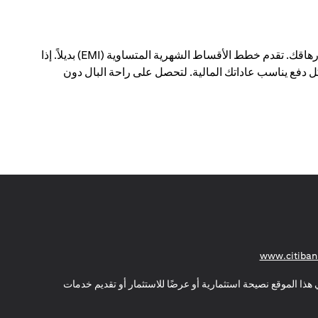
يمكن أن يؤدي الدفع مقابل عمليات شراء كبيرة في معاملة واحدة إلى إحداث فجوة في ميزانيتك الشهرية - وإرهاقك. تقدم خطط الأقساط الشهرية المتساوية (EMI) بديلاً. إذا
 دفع يناسب عاداتك المالية. لتحصل على راحة البال دون
(opens in a new tab)
www.citiban
هذا الموقع نصيحة استثمارية أو عرضًا للاستثمار أو تقديم خدمات