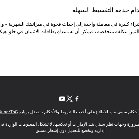
تخدام خدمة التقسيط السهلة
لثمن بتكلفة منخفضة ، فيمكن أن تساعدك بطاقات الائتمان في خلق هيكل
(opens in a new tab)
(opens in a new tab)
(opens in a new tab)
حكام سيتي بنك. للاطلاع على أحدث الشروط والأحكام ، تفضل بزيارة
k.ae/TnC
بالضرورة وجهات نظر سيتي بنك الإمارات أو تعكسها. لا تشكل المعلومات الواردة في 
إدارية وتخضع للتعديل دون إشعار مسبق.