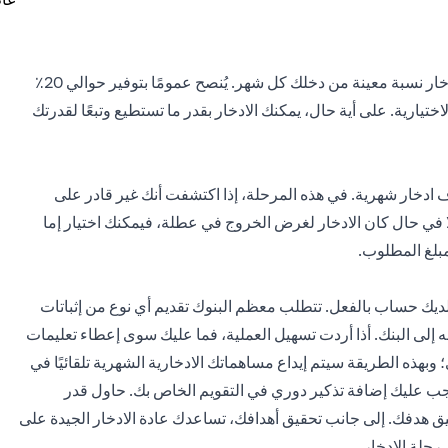
إذا كنت تدخر ليوم عاصف وليس لتحقيق هدف محدد، فيمكنك ادخار نسبة معينة من دخلك كل شهر. يُنصح عمومًا بتوفير حوالي 20٪
 مع تخصيص 50٪ للضروريات و 30٪ للسلع الاختيارية. على أية حال، يمكنك الادخار بقدر ما تستطيع وتبعًا لقدرتك
 ادخار شهرية. في هذه المرحلة، إذا اكتشفت أنك غير قادر على
 في حال كان الادخار لغرض الخروج في عطلة، فيمكنك اختيار إما
مبلغ المطلوب.
 لديك حساب بالفعل. تتطلب معظم البنوك تقديم أي نوع من إثباتات
ه إلى البنك. أذا أردت تسهيل العملية، فما عليك سوى إعطاء تعليمات
بهذه الطريقة سيتم إيداع مساهماتك الادخارية الشهرية تلقائيًا في
يجب عليك إضافة تذكير دوري في التقويم الخاص بك. حاول قدر
يق هدفك. إلى جانب تحقيق أهدافك، تساعدك عادة الادخار الجيدة على
رحلة الادخار.