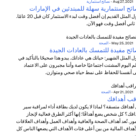
Aug 27, 2021
-
نصائح استثمارية
ائح استثمارية سهلة للمبتدئين في الإمارات
يقول المثل القديم إن أفضل وقت لبدء الاستثمار كان قبل 20 عامًا.
 ثاني أفضل وقت فهو الآن.
May 25, 2021
-
الصحة
ائح مفيدة للتمسك بالعادات الجيدة
ل المثل الشهير: حياتك هي عاداتك. يبدو هذا صحيحًا بالتأكيد في
م اليوم المشتت اجتماعيًا خاصة وأننا مجبرون على الاعتماد
 أنفسنا للحفاظ على نمط حياة صحي ومتوازن.
Apr 21, 2021
-
الصحة
قب أهدافك
أهدافك متسقة؟ لماذا لا يكون لديك بطاقة أداء لمراقبة سير
افك؟ كل شخص يضع أهدافًا؛ إنها أكثر الطرق فعالية لإنجاز
مور. تُعد أهداف الصحة والعافية وأهداف العمل وأهداف العلاقات
أهداف المالية من بين أعلى فئات الأهداف التي يضعها الناس كل
.