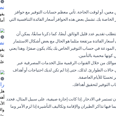
نص
 معين، أو لوقت الحاجة. تأتي معظم حسابات التوفير مع حوافز
الخاصة بك. تشمل بعض هذه الحوافز أسعار الفائدة التنافسية التي
أما
طلب تقديم عدد قليل الوثائق. أيضًا، كما ذكرنا سابقًا، يمكن أن
سعار الفائدة مرتفعة مثلما هو الحال مع بعض أشكال الاستثمار
نص
لمودعة في حساب التوفير الخاص بك يكاد يكون صفرًا. وهذا يعني
يقو
كونها محمية بالتأمين.
عال
على
أموالك من خلال القنوات الرقمية مثل الخدمات المصرفية عبر
 حالات الطوارئ. لذلك، حتى إذا لم تكن لديك احتياجات أو أهداف
تحسبًا للأيام العاصفة.
را
اب التوفير لتحقيق أهدافك.
هل 
أهد
ن تستمر في الادخار. إذا كانت إجازة صيفية، على سبيل المثال، فحدد
الأ
 فيها تذاكر الطيران والإقامة وتكاليف التأشيرة إذا لزم الأمر وما
وال
عام