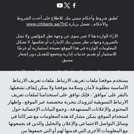
(opens in a new tab)
(opens in a new tab)
(opens in a new tab)
تُطبق شروط وأحكام سيتي بنك. للاطلاع على أحدث الشروط
(opens in a new tab)
والأحكام ، تفضل بزيارة
www.citibank.ae/TnC
الآراء الواردة هنا لا تعبر سوى عن وجهة نظر المؤلفين ولا تمثل
بالضرورة وجهات نظر سيتي بنك الإمارات أو تعكسها. لا تشكل
المعلومات الواردة في هذا الموقع نصيحة استثمارية أو عرضًا
للاستثمار أو تقديم خدمات إدارية وتخضع للتعديل دون إشعار
مسبق.
لا يتم تقديم المنتجات والخدمات المذكورة في هذا الموقع للأفراد
المقيمين في الاتحاد الأوروبي أو المنطقة الاقتصادية الأوروبية أو
يستخدم موقعنا ملفات تعريف الارتباط. ملفات تعريف الارتباط
سويسرا أو غيرنسي أو جيرسي أو موناكو أو سان مارينو أو
الأساسية مطلوبة لأمان وسلامة موقعنا ولا يمكن إيقاف تشغيلها.
الفاتيكان أو جزيرة مان أو المملكة المتحدة أو خصوصية البيانات
بالنقر على 'موافق' ، فإنك توافق على استخدامنا لملفات تعريف
(لائحة حماية البيانات العامة \ قانون حماية البيانات الشخصية
الارتباط التسويقية لتزويدك بتجربة مخصصة عبر الموقع ، وإظهار
العامة \ قانون خصوصية نيوزيلندا). المحتوى الموجود في هذه
الصفحة ليس ولا ينبغي تفسيره على أنه عرض أو دعوة أو دعوة
المحتوى والإعلانات المستهدفة ، وجمع البيانات الإحصائية حول
لشراء أو بيع أي من المنتجات والخدمات المذكورة هنا لمثل هؤلاء
استخدام الموقع. يمكن مشاركة هذه المعلومات مع شركائنا في
الأفراد.
وسائل التواصل الاجتماعي والإعلان والتحليل والذين قد يجمعونها
مع المعلومات الأخرى التي قدمتها لهم أو التي جمعوها من
*GDPR – اللائحة العامة لحماية البيانات؛ * LGPD – Lei Geral de