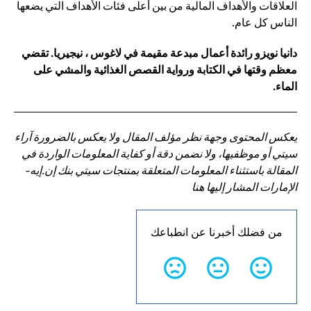
العلاقات والأهداف المالية من بين أعلى فئات الأهداف التي يضعها
الناس كل عام.
دانيا نويزو رائدة أعمال مبدعة مقيمة في لاغوس ، نيجيريا. تقضي
معظم وقتها في الكتابة ورواية القصص الغذائية والمشي على
الماء.
يعكس المحتوى وجهة نظر مؤلف المقال ولا يعكس بالضرورة آراء
سيتي أو موظفيها، ولا نضمن دقة أو كفاية المعلومات الواردة في
المقالة باستثناء المعلومات المتعلقة بمنتجات سيتي بنك إن.إيه-
الإمارات المشار إليها هنا
من فضلك أخبرنا عن انطباعك