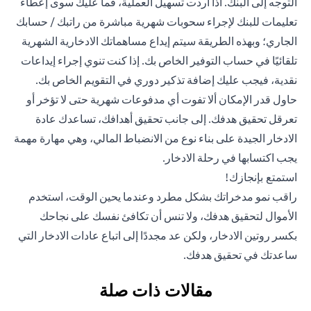
التوجه إلى البنك. أذا أردت تسهيل العملية، فما عليك سوى إعطاء
تعليمات للبنك لإجراء سحوبات شهرية مباشرة من راتبك / حسابك
الجاري؛ وبهذه الطريقة سيتم إيداع مساهماتك الادخارية الشهرية
تلقائيًا في حساب التوفير الخاص بك. إذا كنت تنوي إجراء إيداعات
نقدية، فيجب عليك إضافة تذكير دوري في التقويم الخاص بك.
حاول قدر الإمكان ألا تفوت أي مدفوعات شهرية حتى لا تؤخر أو
تعرقل تحقيق هدفك. إلى جانب تحقيق أهدافك، تساعدك عادة
الادخار الجيدة على بناء نوع من الانضباط المالي، وهي مهارة مهمة
يجب اكتسابها في رحلة الادخار.
استمتع بإنجازك!
راقب نمو مدخراتك بشكل مطرد وعندما يحين الوقت، استخدم
الأموال لتحقيق هدفك، ولا تنس أن تكافئ نفسك على نجاحك
بكسر روتين الادخار، ولكن عد مجددًا إلى اتباع عادات الادخار التي
ساعدتك في تحقيق هدفك.
مقالات ذات صلة