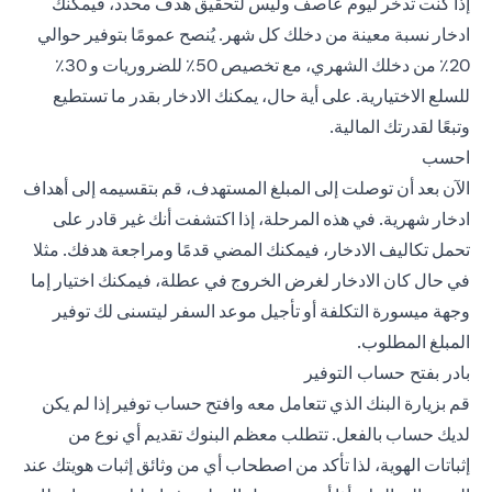
إذا كنت تدخر ليوم عاصف وليس لتحقيق هدف محدد، فيمكنك
ادخار نسبة معينة من دخلك كل شهر. يُنصح عمومًا بتوفير حوالي
20٪ من دخلك الشهري، مع تخصيص 50٪ للضروريات و 30٪
للسلع الاختيارية. على أية حال، يمكنك الادخار بقدر ما تستطيع
وتبعًا لقدرتك المالية.
احسب
الآن بعد أن توصلت إلى المبلغ المستهدف، قم بتقسيمه إلى أهداف
ادخار شهرية. في هذه المرحلة، إذا اكتشفت أنك غير قادر على
تحمل تكاليف الادخار، فيمكنك المضي قدمًا ومراجعة هدفك. مثلا
في حال كان الادخار لغرض الخروج في عطلة، فيمكنك اختيار إما
وجهة ميسورة التكلفة أو تأجيل موعد السفر ليتسنى لك توفير
المبلغ المطلوب.
بادر بفتح حساب التوفير
قم بزيارة البنك الذي تتعامل معه وافتح حساب توفير إذا لم يكن
لديك حساب بالفعل. تتطلب معظم البنوك تقديم أي نوع من
إثباتات الهوية، لذا تأكد من اصطحاب أي من وثائق إثبات هويتك عند