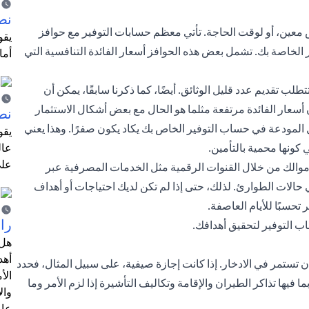
نص
 معين، أو لوقت الحاجة. تأتي معظم حسابات التوفير مع حوافز
الخاصة بك. تشمل بعض هذه الحوافز أسعار الفائدة التنافسية التي
أما
طلب تقديم عدد قليل الوثائق. أيضًا، كما ذكرنا سابقًا، يمكن أن
سعار الفائدة مرتفعة مثلما هو الحال مع بعض أشكال الاستثمار
نص
لمودعة في حساب التوفير الخاص بك يكاد يكون صفرًا. وهذا يعني
يقو
كونها محمية بالتأمين.
عال
على
أموالك من خلال القنوات الرقمية مثل الخدمات المصرفية عبر
 حالات الطوارئ. لذلك، حتى إذا لم تكن لديك احتياجات أو أهداف
تحسبًا للأيام العاصفة.
را
اب التوفير لتحقيق أهدافك.
هل 
أهد
ن تستمر في الادخار. إذا كانت إجازة صيفية، على سبيل المثال، فحدد
الأ
 فيها تذاكر الطيران والإقامة وتكاليف التأشيرة إذا لزم الأمر وما
وال
عام