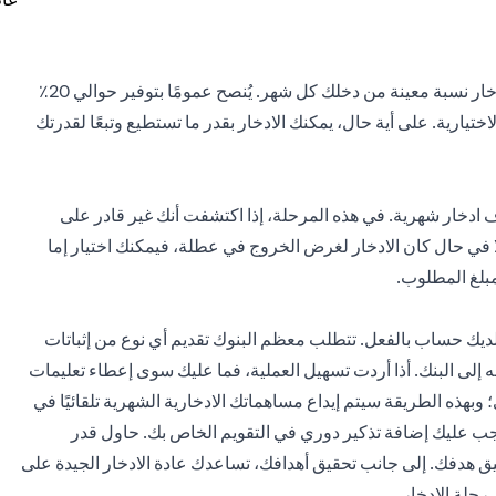
إذا كنت تدخر ليوم عاصف وليس لتحقيق هدف محدد، فيمكنك ادخار نسبة معينة من دخلك كل شهر. يُنصح عمومًا بتوفير حوالي 20٪
 مع تخصيص 50٪ للضروريات و 30٪ للسلع الاختيارية. على أية حال، يمكنك الادخار بقدر ما تستطيع وتبعًا لقدرتك
 ادخار شهرية. في هذه المرحلة، إذا اكتشفت أنك غير قادر على
 في حال كان الادخار لغرض الخروج في عطلة، فيمكنك اختيار إما
مبلغ المطلوب.
 لديك حساب بالفعل. تتطلب معظم البنوك تقديم أي نوع من إثباتات
ه إلى البنك. أذا أردت تسهيل العملية، فما عليك سوى إعطاء تعليمات
بهذه الطريقة سيتم إيداع مساهماتك الادخارية الشهرية تلقائيًا في
يجب عليك إضافة تذكير دوري في التقويم الخاص بك. حاول قدر
يق هدفك. إلى جانب تحقيق أهدافك، تساعدك عادة الادخار الجيدة على
رحلة الادخار.