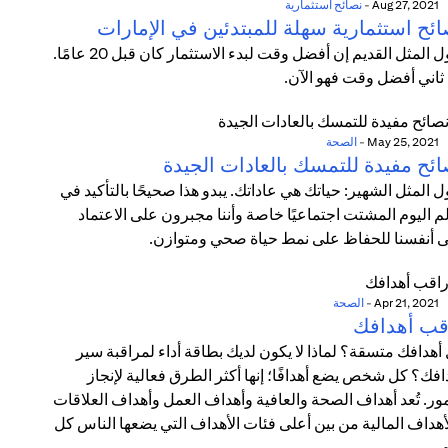
Aug 27, 2021
-
نصائح استثمارية
ائح استثمارية سهلة للمبتدئين في الإمارات
يقول المثل القديم إن أفضل وقت لبدء الاستثمار كان قبل 20 عامًا.
 ثاني أفضل وقت فهو الآن.
May 25, 2021
-
الصحة
ائح مفيدة للتمسك بالعادات الجيدة
ل المثل الشهير: حياتك هي عاداتك. يبدو هذا صحيحًا بالتأكيد في
م اليوم المشتت اجتماعيًا خاصة وأننا مجبرون على الاعتماد
 أنفسنا للحفاظ على نمط حياة صحي ومتوازن.
Apr 21, 2021
-
الصحة
قب أهدافك
أهدافك متسقة؟ لماذا لا يكون لديك بطاقة أداء لمراقبة سير
افك؟ كل شخص يضع أهدافًا؛ إنها أكثر الطرق فعالية لإنجاز
مور. تُعد أهداف الصحة والعافية وأهداف العمل وأهداف العلاقات
أهداف المالية من بين أعلى فئات الأهداف التي يضعها الناس كل
.