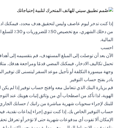
من دخلك الشهري،
المالية.
احسب
الآن بعد أن توصلت إلى المبلغ المستهدف، قم بتقسيمه إلى أهداف
تحمل تكاليف الادخار، فيمكنك المضي قدمًا ومراجعة هدفك. مثلا
وجهة ميسورة التكلفة أو تأجيل موعد السفر ليتسنى لك توفير ال
بادر بفتح حساب التوفير
قم بزيارة البنك الذي تتعامل معه وافتح حساب توفير إذا لم يكن
الهوية، لذا تأكد من اصطحاب أي من وثائق إثبات هويتك عند التوج
للبنك لإجراء سحوبات شهرية مباشرة من راتبك / حسابك الجاري؛ و
حساب التوفير الخاص بك. إذا كنت تنوي إجراء إيداعات نقدية، ف
الإمكان ألا تفوت أي مدفوعات شهرية حتى لا تؤخر أو تعرقل تحق
بناء نوع من الانضباط المالي، وهي مهارة مهمة يجب اكتسابها في 