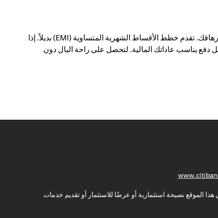
يمكن أن يؤدي الدفع مقابل عمليات شراء كبيرة في معاملة واحدة إلى إحداث فجوة في ميزانيتك الشهرية - وإرهاقك. تقدم خطط الأقساط الشهرية المتساوية (EMI) بديلاً. إذا
 دفع يناسب عاداتك المالية. لتحصل على راحة البال دون
(opens in a new tab)
www.citiban
هذا الموقع نصيحة استثمارية أو عرضًا للاستثمار أو تقديم خدمات