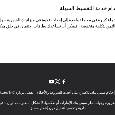
تخدام خدمة التقسيط السهلة
لثمن بتكلفة منخفضة ، فيمكن أن تساعدك بطاقات الائتمان في خلق هيكل
(opens in a new tab)
(opens in a new tab)
(opens in a new tab)
حكام سيتي بنك. للاطلاع على أحدث الشروط والأحكام ، تفضل بزيارة
k.ae/TnC
بالضرورة وجهات نظر سيتي بنك الإمارات أو تعكسها. لا تشكل المعلومات الواردة في 
إدارية وتخضع للتعديل دون إشعار مسبق.