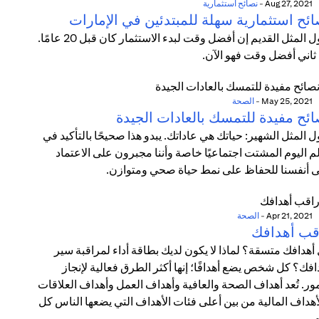
Aug 27, 2021
-
نصائح استثمارية
ائح استثمارية سهلة للمبتدئين في الإمارات
يقول المثل القديم إن أفضل وقت لبدء الاستثمار كان قبل 20 عامًا.
 ثاني أفضل وقت فهو الآن.
May 25, 2021
-
الصحة
ائح مفيدة للتمسك بالعادات الجيدة
ل المثل الشهير: حياتك هي عاداتك. يبدو هذا صحيحًا بالتأكيد في
م اليوم المشتت اجتماعيًا خاصة وأننا مجبرون على الاعتماد
 أنفسنا للحفاظ على نمط حياة صحي ومتوازن.
Apr 21, 2021
-
الصحة
قب أهدافك
أهدافك متسقة؟ لماذا لا يكون لديك بطاقة أداء لمراقبة سير
افك؟ كل شخص يضع أهدافًا؛ إنها أكثر الطرق فعالية لإنجاز
مور. تُعد أهداف الصحة والعافية وأهداف العمل وأهداف العلاقات
أهداف المالية من بين أعلى فئات الأهداف التي يضعها الناس كل
.