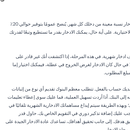
إذا كنت تدخر ليوم عاصف وليس لتحقيق هدف محدد، فيمكنك ادخار نسبة معينة من دخلك كل شهر. يُنصح عمومًا بتوفير حوالي 20٪
 مع تخصيص 50٪ للضروريات و 30٪ للسلع الاختيارية. على أية حال، يمكنك الادخار بقدر ما تستطيع وتبعًا لقدرتك
 ادخار شهرية. في هذه المرحلة، إذا اكتشفت أنك غير قادر على
 في حال كان الادخار لغرض الخروج في عطلة، فيمكنك اختيار إما
مبلغ المطلوب.
 لديك حساب بالفعل. تتطلب معظم البنوك تقديم أي نوع من إثباتات
ه إلى البنك. أذا أردت تسهيل العملية، فما عليك سوى إعطاء تعليمات
بهذه الطريقة سيتم إيداع مساهماتك الادخارية الشهرية تلقائيًا في
يجب عليك إضافة تذكير دوري في التقويم الخاص بك. حاول قدر
يق هدفك. إلى جانب تحقيق أهدافك، تساعدك عادة الادخار الجيدة على
رحلة الادخار.