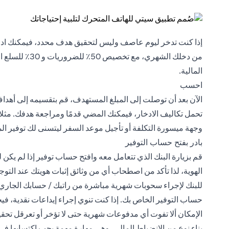
من دخلك الشهري،
المالية.
احسب
الآن بعد أن توصلت إلى المبلغ المستهدف، قم بتقسيمه إلى أهداف
تحمل تكاليف الادخار، فيمكنك المضي قدمًا ومراجعة هدفك. مثلا
وجهة ميسورة التكلفة أو تأجيل موعد السفر ليتسنى لك توفير ال
بادر بفتح حساب التوفير
قم بزيارة البنك الذي تتعامل معه وافتح حساب توفير إذا لم يكن
الهوية، لذا تأكد من اصطحاب أي من وثائق إثبات هويتك عند التوج
للبنك لإجراء سحوبات شهرية مباشرة من راتبك / حسابك الجاري؛ و
حساب التوفير الخاص بك. إذا كنت تنوي إجراء إيداعات نقدية، ف
الإمكان ألا تفوت أي مدفوعات شهرية حتى لا تؤخر أو تعرقل تحق
بناء نوع من الانضباط المالي، وهي مهارة مهمة يجب اكتسابها في 