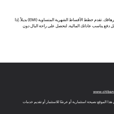
يمكن أن يؤدي الدفع مقابل عمليات شراء كبيرة في معاملة واحدة إلى إحداث فجوة في ميزانيتك الشهرية - وإرهاقك. تقدم خطط الأقساط الشهرية المتساوية (EMI) بديلاً. إذا
 دفع يناسب عاداتك المالية. لتحصل على راحة البال دون
(opens in a new tab)
www.citiban
هذا الموقع نصيحة استثمارية أو عرضًا للاستثمار أو تقديم خدمات