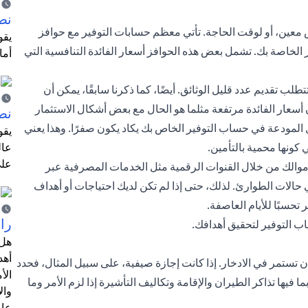
نص
 معين، أو لوقت الحاجة. تأتي معظم حسابات التوفير مع حوافز
الخاصة بك. تشمل بعض هذه الحوافز أسعار الفائدة التنافسية التي
أما
طلب تقديم عدد قليل الوثائق. أيضًا، كما ذكرنا سابقًا، يمكن أن
سعار الفائدة مرتفعة مثلما هو الحال مع بعض أشكال الاستثمار
نص
لمودعة في حساب التوفير الخاص بك يكاد يكون صفرًا. وهذا يعني
يقو
كونها محمية بالتأمين.
عال
على
أموالك من خلال القنوات الرقمية مثل الخدمات المصرفية عبر
 حالات الطوارئ. لذلك، حتى إذا لم تكن لديك احتياجات أو أهداف
تحسبًا للأيام العاصفة.
را
اب التوفير لتحقيق أهدافك.
هل 
أهد
ن تستمر في الادخار. إذا كانت إجازة صيفية، على سبيل المثال، فحدد
الأ
 فيها تذاكر الطيران والإقامة وتكاليف التأشيرة إذا لزم الأمر وما
وال
عام