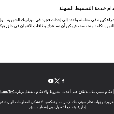
تخدام خدمة التقسيط السهلة
لثمن بتكلفة منخفضة ، فيمكن أن تساعدك بطاقات الائتمان في خلق هيكل
(opens in a new tab)
(opens in a new tab)
(opens in a new tab)
حكام سيتي بنك. للاطلاع على أحدث الشروط والأحكام ، تفضل بزيارة
k.ae/TnC
بالضرورة وجهات نظر سيتي بنك الإمارات أو تعكسها. لا تشكل المعلومات الواردة في 
إدارية وتخضع للتعديل دون إشعار مسبق.