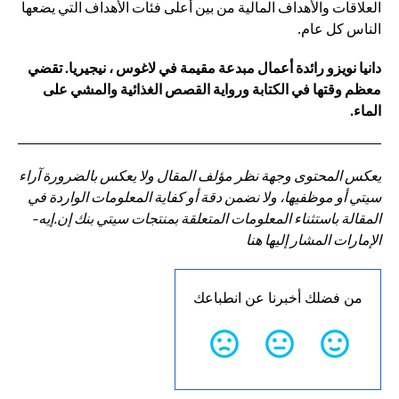
العلاقات والأهداف المالية من بين أعلى فئات الأهداف التي يضعها
الناس كل عام.
دانيا نويزو رائدة أعمال مبدعة مقيمة في لاغوس ، نيجيريا. تقضي
معظم وقتها في الكتابة ورواية القصص الغذائية والمشي على
الماء.
يعكس المحتوى وجهة نظر مؤلف المقال ولا يعكس بالضرورة آراء
سيتي أو موظفيها، ولا نضمن دقة أو كفاية المعلومات الواردة في
المقالة باستثناء المعلومات المتعلقة بمنتجات سيتي بنك إن.إيه-
الإمارات المشار إليها هنا
من فضلك أخبرنا عن انطباعك