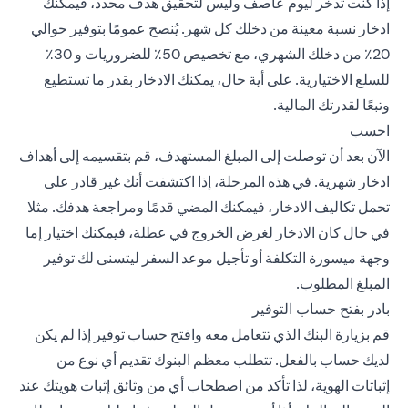
إذا كنت تدخر ليوم عاصف وليس لتحقيق هدف محدد، فيمكنك
ادخار نسبة معينة من دخلك كل شهر. يُنصح عمومًا بتوفير حوالي
20٪ من دخلك الشهري، مع تخصيص 50٪ للضروريات و 30٪
للسلع الاختيارية. على أية حال، يمكنك الادخار بقدر ما تستطيع
وتبعًا لقدرتك المالية.
احسب
الآن بعد أن توصلت إلى المبلغ المستهدف، قم بتقسيمه إلى أهداف
ادخار شهرية. في هذه المرحلة، إذا اكتشفت أنك غير قادر على
تحمل تكاليف الادخار، فيمكنك المضي قدمًا ومراجعة هدفك. مثلا
في حال كان الادخار لغرض الخروج في عطلة، فيمكنك اختيار إما
وجهة ميسورة التكلفة أو تأجيل موعد السفر ليتسنى لك توفير
المبلغ المطلوب.
بادر بفتح حساب التوفير
قم بزيارة البنك الذي تتعامل معه وافتح حساب توفير إذا لم يكن
لديك حساب بالفعل. تتطلب معظم البنوك تقديم أي نوع من
إثباتات الهوية، لذا تأكد من اصطحاب أي من وثائق إثبات هويتك عند