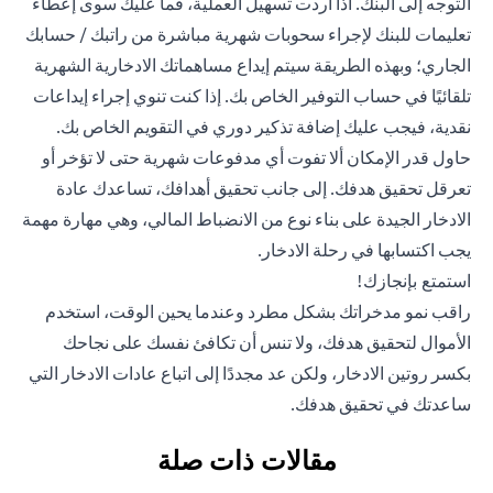
التوجه إلى البنك. أذا أردت تسهيل العملية، فما عليك سوى إعطاء
تعليمات للبنك لإجراء سحوبات شهرية مباشرة من راتبك / حسابك
الجاري؛ وبهذه الطريقة سيتم إيداع مساهماتك الادخارية الشهرية
تلقائيًا في حساب التوفير الخاص بك. إذا كنت تنوي إجراء إيداعات
نقدية، فيجب عليك إضافة تذكير دوري في التقويم الخاص بك.
حاول قدر الإمكان ألا تفوت أي مدفوعات شهرية حتى لا تؤخر أو
تعرقل تحقيق هدفك. إلى جانب تحقيق أهدافك، تساعدك عادة
الادخار الجيدة على بناء نوع من الانضباط المالي، وهي مهارة مهمة
يجب اكتسابها في رحلة الادخار.
استمتع بإنجازك!
راقب نمو مدخراتك بشكل مطرد وعندما يحين الوقت، استخدم
الأموال لتحقيق هدفك، ولا تنس أن تكافئ نفسك على نجاحك
بكسر روتين الادخار، ولكن عد مجددًا إلى اتباع عادات الادخار التي
ساعدتك في تحقيق هدفك.
مقالات ذات صلة