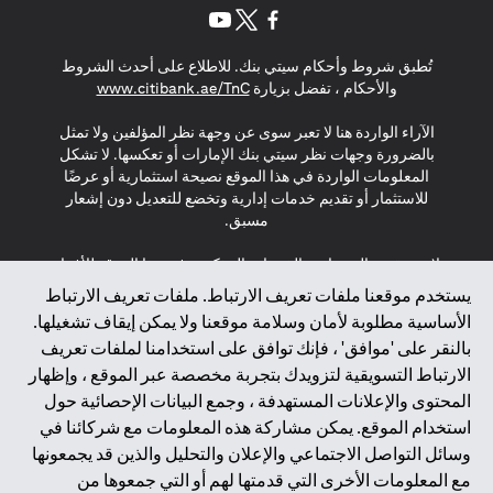
(opens in a new tab)
(opens in a new tab)
(opens in a new tab)
تُطبق شروط وأحكام سيتي بنك. للاطلاع على أحدث الشروط
(opens in a new tab)
والأحكام ، تفضل بزيارة
www.citibank.ae/TnC
الآراء الواردة هنا لا تعبر سوى عن وجهة نظر المؤلفين ولا تمثل
بالضرورة وجهات نظر سيتي بنك الإمارات أو تعكسها. لا تشكل
المعلومات الواردة في هذا الموقع نصيحة استثمارية أو عرضًا
للاستثمار أو تقديم خدمات إدارية وتخضع للتعديل دون إشعار
مسبق.
لا يتم تقديم المنتجات والخدمات المذكورة في هذا الموقع للأفراد
المقيمين في الاتحاد الأوروبي أو المنطقة الاقتصادية الأوروبية أو
يستخدم موقعنا ملفات تعريف الارتباط. ملفات تعريف الارتباط
سويسرا أو غيرنسي أو جيرسي أو موناكو أو سان مارينو أو
الأساسية مطلوبة لأمان وسلامة موقعنا ولا يمكن إيقاف تشغيلها.
الفاتيكان أو جزيرة مان أو المملكة المتحدة أو خصوصية البيانات
بالنقر على 'موافق' ، فإنك توافق على استخدامنا لملفات تعريف
(لائحة حماية البيانات العامة \ قانون حماية البيانات الشخصية
الارتباط التسويقية لتزويدك بتجربة مخصصة عبر الموقع ، وإظهار
العامة \ قانون خصوصية نيوزيلندا). المحتوى الموجود في هذه
الصفحة ليس ولا ينبغي تفسيره على أنه عرض أو دعوة أو دعوة
المحتوى والإعلانات المستهدفة ، وجمع البيانات الإحصائية حول
لشراء أو بيع أي من المنتجات والخدمات المذكورة هنا لمثل هؤلاء
استخدام الموقع. يمكن مشاركة هذه المعلومات مع شركائنا في
الأفراد.
وسائل التواصل الاجتماعي والإعلان والتحليل والذين قد يجمعونها
مع المعلومات الأخرى التي قدمتها لهم أو التي جمعوها من
*GDPR – اللائحة العامة لحماية البيانات؛ * LGPD – Lei Geral de