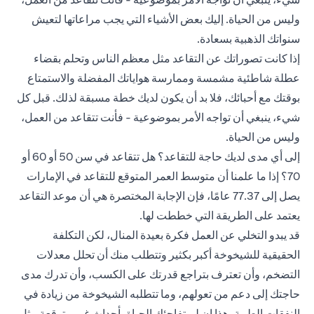
وليس من الحياة. إليك بعض الأشياء التي يجب مراعاتها لتعيش
سنواتك الذهبية بسعادة.
إذا كانت تصوراتك عن التقاعد مثل معظم الناس وتحلم بقضاء
عطلة شاطئية مشمسة وممارسة هواياتك المفضلة والاستمتاع
بوقتك مع أحبائك، فلا بد أن يكون لديك خطة مسبقة لذلك. قبل كل
شيء، ينبغي أن تواجه الأمر بموضوعية - فأنت تتقاعد من العمل،
وليس من الحياة.
إلى أي مدى لديك حاجة للتقاعد؟ هل تتقاعد في سن 50 أو 60 أو
70؟ إذا ما علمنا أن متوسط العمر المتوقع للتقاعد في الإمارات
يصل إلى 77.37 عامًا، فإن الإجابة المختصرة هي أن موعد التقاعد
يعتمد على الطريقة التي خططت لها.
قد يبدو التخلي عن العمل فكرة بعيدة المنال، لكن التكلفة
الحقيقية للشيخوخة أكبر بكثير وتتطلب منك أن تحلل معدلات
التضخم، وأن تعترف بتراجع قدرتك على الكسب، وأن تدرك مدى
حاجتك إلى دعم من تعولهم، وما تتطلبه الشيخوخة من زيادة في
النفقات الطبية، هذا إن لم تفاجئك الحياة بأحداث غير متوقعة مثل