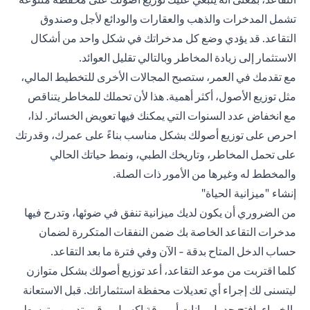
تشمل المدخرات والذهب والعقارات والودائع لأجل وصندوق
التقاعد. قد يؤدي وضع كل مدخراتك في شكل واحد من أشكال
الاستثمار إلى زيادة المخاطر وبالتالي تقليل العوائد.
مع تقدمك في العمر، ستصبح المجالات الأخرى للتخطيط المالي،
مثل توزيع الأصول، أكثر أهمية. هذا لأن تحملك للمخاطر يتناقص
مع انخفاض عدد السنوات التي يمكنك فيها تعويض الخسائر. لذا،
احرص على توزيع أصولك بشكل مناسب بناءً على عمرك، وقدرتك
على تحمل المخاطر، وتاريخك الطبي، ونمط حياتك الحالي
والمخطط له وغيرها من الأمور ذات الصلة.
إنشاء "ميزانية الحياة"
من الضروري أن يكون لديك ميزانية تنفق في ضوئها، وتدرج فيها
مدخرات التقاعد الخاصة بك ضمن النفقات المتكررة لضمان
حساب الدخل المتاح بدقة - الآن وفي فترة ما بعد التقاعد.
كلما اقتربت من موعد التقاعد، أعد توزيع أصولك بشكل متوازن
ليتسنى لك إجراء أي تعديلات محفظة استثماراتك. قبل الاستعانة
بالخبراء، افتح جدول بيانات أو ورقة اكسيل، وقم بتدوين متوسط