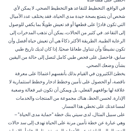
في الواقع، التخطيط للتقاعد هو التخطيط الصحي. لا يمكن لأي
شخص أن يتمتع بصحة جيدة مدى الحياة، فقد يختلف عدد الأميال
التي تكون قادرًا على قطعها أو قد تعيش طويلًا بما يكفي للوصول
إلى التقاعد. في كثير من الحالات، يمكن أن تذهب المدخرات إلى
الرعاية الطبية. الطريقة الأكثر ذكاءً هي أن تعيش حياة أفضل وأن
تكون نشيطًا وأن تتناول طعامًا صحيًا. إذا كان لديك تاريخ طبي
سابق، فاحصل على فحص طبي كامل لتصل إلى حالة من اليقين
بشأن وضعك الصحي.
يخطئ الكثيرون في القيام بذلك بأنفسهم اعتمادًا على معرفة
ناقصة، أو الحصول على تأمين وخطط ادخار وخطط استثمارية لا
علاقة لها بواقعهم الفعلي، بل ويمكن أن تكون غير فعالة وصعبة
الإدارة. لحسن الحظ، هناك مجموعة من المنتجات والخدمات
لمساعدتك على تخطي هذا المسار.
على سبيل المثال، لدى سيتي بنك خطة "
حماية مدى الحياة
" –
وهي عبارة عن خطة تأمين مرنة على الحياة تهدف إلى سد حالات
العجز المالي الناشئة عن الأحداث المؤسفة مثل الوفاة أو الإصابة