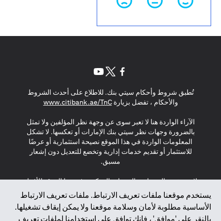
(opens in a new tab)
(opens in a new tab)
(opens in a new tab)
تُطبق شروط وأحكام سيتي بنك. للاطلاع على أحدث الشروط
(opens in a new tab)
والأحكام ، تفضل بزيارة
www.citibank.ae/TnC
الآراء الواردة هنا لا تعبر سوى عن وجهة نظر المؤلفين ولا تمثل
بالضرورة وجهات نظر سيتي بنك الإمارات أو تعكسها. لا تشكل
المعلومات الواردة في هذا الموقع نصيحة استثمارية أو عرضًا
للاستثمار أو تقديم خدمات إدارية وتخضع للتعديل دون إشعار
مسبق.
لا يتم تقديم المنتجات والخدمات المذكورة في هذا الموقع للأفراد
المقيمين في الاتحاد الأوروبي أو المنطقة الاقتصادية الأوروبية أو
يستخدم موقعنا ملفات تعريف الارتباط. ملفات تعريف الارتباط
سويسرا أو غيرنسي أو جيرسي أو موناكو أو سان مارينو أو
الأساسية مطلوبة لأمان وسلامة موقعنا ولا يمكن إيقاف تشغيلها.
الفاتيكان أو جزيرة مان أو المملكة المتحدة أو خصوصية البيانات
بالنقر على 'موافق' ، فإنك توافق على استخدامنا لملفات تعريف
(لائحة حماية البيانات العامة \ قانون حماية البيانات الشخصية