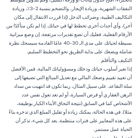
النفقات الشهرية، وزيادة الإيجار، والتضخم بنسبة 2-3٪، وزيادة
التكاليف الطبية، وضرائب الدخل (إذا قررت الانتقال إلى مكان
آخر)، وأي أحداث أخرى تخطط لها في حياتك. إذا لم تكن متأكدًا من
الأرقام الفعلية، فعليك أن تضع تقديرات مرتفعة. إن وضع ميزانية
بسيطة لحياتك على مدى الـ 30-40 عامًا القادمة سيمنحك نظرة
شاملة ويضعك على بداية الطريق نحو التخطيط السليم.
التكيف والتأقلم
إذا تغير أسلوب حياتك ودخلك ومسؤولياتك المالية، فمن الأفضل
أن تعييد تقييم وضعك المالي مع تعديل المبالغ التي تضيفها إلى
سلة التقاعد. على سبيل المثال، ربما تكون قد انتهيت من سداد
الرهن العقاري أو قرض السيارة، أو لم تعد تعول نفس عدد
الأشخاص كما في السابق (نتيجة التحاق الأبناء الكبار بوظيفة،
مثلا). في هذه الحالة، يمكنك زيادة أو تقليل المبلغ الذي تدخره بناءً
على هذه المعايير على فترات منتظمة. بعد كل شيء، تذكر أن
الحياة عمل مستمر.
احصل على مساعدة