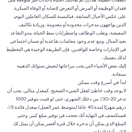
فقدان الوظيفة أو المرض أو التعرض لإصابة أو الوفاة المبكرة.
على عكس الأجيال السابقة، فبالنسبة للسكان العاملين اليوم،
الذين يواجهون مدخرات محدودة أو معدومة، وزيادة تكاليف
المعيشة، وتقلب الوظائف واضطرابات نمط الحياة، يبدو التقاعد
بعيد المنال. ومع عدم وجود معاشات تقاعدية أو ضمان اجتماعي
في الإمارات وخاصة للوافدين، فإن الطريقة الوحيدة هي التخطيط
لذلك بنفسك .
إليك بعض الأشياء التي يجب مراعاتها لتعيش سنواتك الذهبية
بسعادة.
ابدأ في أسرع وقت ممكن
لا يوجد وقت خاطئ لفعل الشيء الصحيح. كمعدل مثالي، يجب أن
تدخر 20-30٪ من دخلك الشهري. حتى لو قمت بتوفير 1000
درهم شهريًا لمدة 40 عامًا (متوسط عمر العمل) بمعدل فائدة 5٪،
فستكتشف في النهاية أنك نجحت في توفير مبلغ كبير. وحتى
المبلغ الذي يمكن أن تدخره خلال فترة أقصر يمكن أن يمثل لك
الكثير أثناء التقاعد.