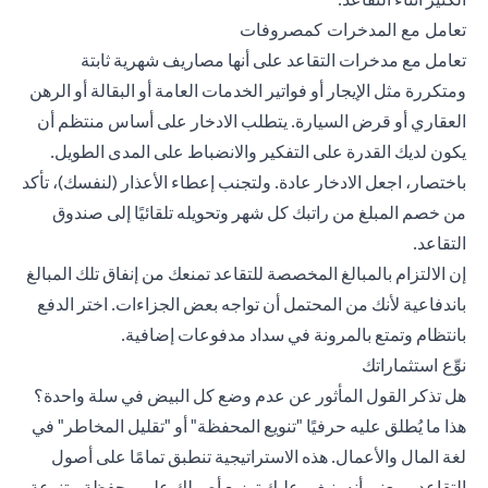
تعامل مع المدخرات كمصروفات
تعامل مع مدخرات التقاعد على أنها مصاريف شهرية ثابتة
ومتكررة مثل الإيجار أو فواتير الخدمات العامة أو البقالة أو الرهن
العقاري أو قرض السيارة. يتطلب الادخار على أساس منتظم أن
يكون لديك القدرة على التفكير والانضباط على المدى الطويل.
باختصار، اجعل الادخار عادة. ولتجنب إعطاء الأعذار (لنفسك)، تأكد
من خصم المبلغ من راتبك كل شهر وتحويله تلقائيًا إلى صندوق
التقاعد.
إن الالتزام بالمبالغ المخصصة للتقاعد تمنعك من إنفاق تلك المبالغ
باندفاعية لأنك من المحتمل أن تواجه بعض الجزاءات. اختر الدفع
بانتظام وتمتع بالمرونة في سداد مدفوعات إضافية.
نوِّع استثماراتك
هل تذكر القول المأثور عن عدم وضع كل البيض في سلة واحدة؟
هذا ما يُطلق عليه حرفيًا "تنويع المحفظة" أو "تقليل المخاطر" في
لغة المال والأعمال. هذه الاستراتيجية تنطبق تمامًا على أصول
التقاعد، بمعنى أنه ينبغي عليك توزيع أصولك على محفظة متنوعة