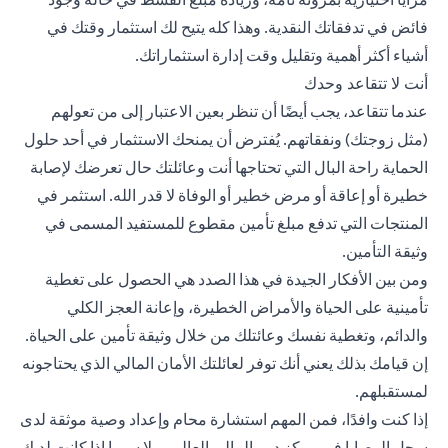
فائض في تدفقاتك النقدية. وهذا كله يتيح لك استثمار وقتك في
أشياء أكثر أهمية وتقليل وقت إدارة استثماراتك.
أنت لا تتقاعد وحدك
عندما تتقاعد، يجب أيضًا أن تنظر بعين الاعتبار إلى من تعولهم
(مثل زوجتك) ونفقاتهم. يُفترض أن يمنحك الاستثمار في أحد حلول
الحماية راحة البال التي تحتاجها أنت وعائلتك حال تعرضك لإصابة
خطيرة أو إعاقة أو مرض خطير أو الوفاة لا قدر الله. استثمر في
المنتجات التي تدفع مبلغ تأمين مقطوع للمستفيد المسمى في
وثيقة التأمين.
ومن بين الأفكار الجيدة في هذا الصدد هي الحصول على تغطية
تأمينية على الحياة والأمراض الخطيرة، وإعانة العجز الكلي
والدائم، وتغطية نفسك وعائتلك من خلال وثيقة تأمين على الحياة.
إن قيامك بذلك يعني أنك توفر لعائلتك الأمان المالي الذي يحتاجونه
لمستقبلهم.
إذا كنت وافدًا، فمن المهم استشارة محام وإعداد وصية موثقة لدى
سجل الوصايا في مركز دبي المالي العالمي، لا سيما إذا كانت لديك