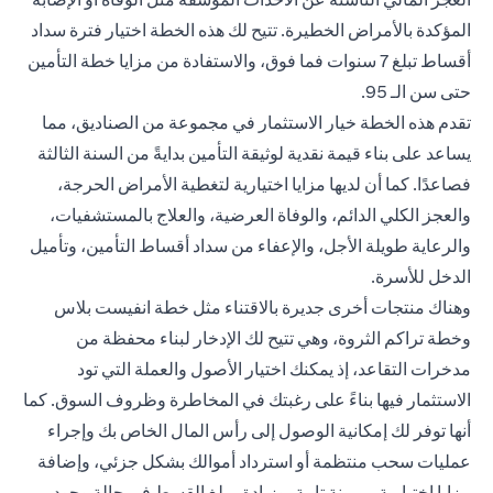
المؤكدة بالأمراض الخطيرة. تتيح لك هذه الخطة اختيار فترة سداد
أقساط تبلغ 7 سنوات فما فوق، والاستفادة من مزايا خطة التأمين
حتى سن الـ 95.
تقدم هذه الخطة خيار الاستثمار في مجموعة من الصناديق، مما
يساعد على بناء قيمة نقدية لوثيقة التأمين بدايةً من السنة الثالثة
فصاعدًا. كما أن لديها مزايا اختيارية لتغطية الأمراض الحرجة،
والعجز الكلي الدائم، والوفاة العرضية، والعلاج بالمستشفيات،
والرعاية طويلة الأجل، والإعفاء من سداد أقساط التأمين، وتأميل
الدخل للأسرة.
وهناك منتجات أخرى جديرة بالاقتناء مثل خطة
انفيست بلاس
وخطة تراكم الثروة
، وهي تتيح لك الإدخار لبناء محفظة من
مدخرات التقاعد، إذ يمكنك اختيار الأصول والعملة التي تود
الاستثمار فيها بناءً على رغبتك في المخاطرة وظروف السوق. كما
أنها توفر لك إمكانية الوصول إلى رأس المال الخاص بك وإجراء
عمليات سحب منتظمة أو استرداد أموالك بشكل جزئي، وإضافة
مزايا اختيارية بمرونة تامة، وزيادة مبلغ القسط في حالة وجود