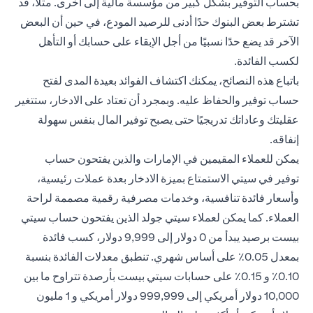
بحساب التوفير بشكل كبير من مؤسسة مالية إلى أخرى. مثلا، قد
تشترط بعض البنوك حدًا أدنى للرصيد المودع، في حين أن البعض
الآخر قد يضع حدًا نسبيًا من أجل الإبقاء على حسابك أو التأهل
لكسب الفائدة.
باتباع هذه النصائح، يمكنك اكتشاف الفوائد بعيدة المدى لفتح
حساب توفير والحفاظ عليه. وبمجرد أن تعتاد على الادخار، ستتغير
عقليتك وعاداتك تدريجيًا حتى يصبح توفير المال بنفس سهولة
إنفاقه.
يمكن للعملاء المقيمين في الإمارات والذين يفتحون
حساب
توفير
في سيتي الاستمتاع بميزة الادخار بعدة عملات رئيسية،
وأسعار فائدة تنافسية، وخدمات مصرفية رقمية مصممة لراحة
العملاء. كما يمكن لعملاء سيتي جولد الذين يفتحون حساب سيتي
بيست برصيد يبدأ من 0 دولار إلى 9,999 دولار، كسب فائدة
بمعدل 0.05٪ على أساس شهري. تنطبق معدلات الفائدة بنسبة
0.10٪ و 0.15٪ على حسابات
سيتي بيست
بأرصدة تتراوح ما بين
10,000 دولار أمريكي إلى 999,999 دولار أمريكي و 1 مليون