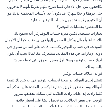
يكافحون من أجل الادخار، فيما صرح ثلثهم تقريبًا بأنهم لا يدخرون
حتى درهمًا واحدًا شهريًا. قد يكون أحد الأسباب المحتملة لذلك هو
أن الكثيرين لا يستخدمون حساب التوفير بفاعلية.
ما المقصود بحسابات التوفير؟
بعبارات بسيطة، تكمن ميزة حساب التوفيرفي أنه يسمح لك
بالاحتفاظ بأموال يمكنك الوصول إليها في أي وقت. كما أن الأموال
المودعة في حساب التوفير تكتسب فائدة على أساس سنوي في
دولة الإمارات. في هذه المقالة، سنتعرف معًا لماذا يجب أن يكون
لديك حساب توفير، وسنتناول بعض الطرق التي تجعله مجديًا
بالنسبة لك.
فوائد امتلاك حساب توفير
تتمثل إحدى الفوائد الواضحة لحساب التوفير في أنه يتيح لك تنمية
أموالك ببساطة عن طريق ادخارها وكسب الفائدة عليها. تذكر أنه
كلما زادت إيداعاتك، زادت الفائدة التي يمكنك تحقيقها بمرور
الوقت. في بعض الحالات، قد تحصل أيضًا على أسعار فائدة
تفضيلية على الودائع الكبيرة، لذا تأكد من الاستفسار عن أسعار