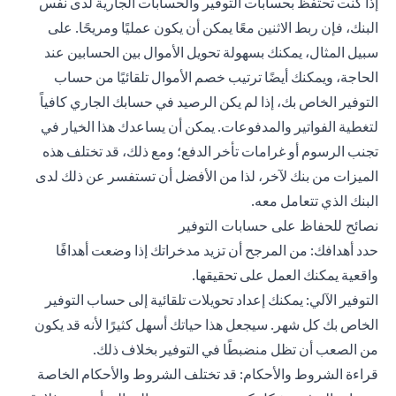
إذا كنت تحتفظ بحسابات التوفير والحسابات الجارية لدى نفس
البنك، فإن ربط الاثنين معًا يمكن أن يكون عمليًا ومريحًا. على
سبيل المثال، يمكنك بسهولة تحويل الأموال بين الحسابين عند
الحاجة، ويمكنك أيضًا ترتيب خصم الأموال تلقائيًا من حساب
التوفير الخاص بك، إذا لم يكن الرصيد في حسابك الجاري كافياً
لتغطية الفواتير والمدفوعات. يمكن أن يساعدك هذا الخيار في
تجنب الرسوم أو غرامات تأخر الدفع؛ ومع ذلك، قد تختلف هذه
الميزات من بنك لآخر، لذا من الأفضل أن تستفسر عن ذلك لدى
البنك الذي تتعامل معه.
نصائح للحفاظ على حسابات التوفير
حدد أهدافك: من المرجح أن تزيد مدخراتك إذا وضعت أهدافًا
واقعية يمكنك العمل على تحقيقها.
التوفير الآلي: يمكنك إعداد تحويلات تلقائية إلى حساب التوفير
الخاص بك كل شهر. سيجعل هذا حياتك أسهل كثيرًا لأنه قد يكون
من الصعب أن تظل منضبطًا في التوفير بخلاف ذلك.
قراءة الشروط والأحكام: قد تختلف الشروط والأحكام الخاصة