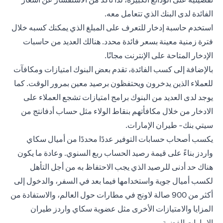
الفائدة لدى البنك الذي تتعامل معه.
استخدم حاسبة إدخار للتعرف على المبلغ الذي يمكنك كسبه خلال
فترة زمنية معينة بسعر فائدة محدد. هنالك العديد من حاسبات
الإدخار المتاحة على الإنترنت مجانًا.
بالإضافة إلى كسب الفائدة، تقدم بعض البنوك امتيازات ومكافآت
للعملاء الذين يدخرون ويحتفظون برصيد معين بمرور الوقت. كما
يوجد لدى العديد من البنوك برامج امتيازات تشجع العملاء على
الادخار من خلال مكافأتهم بنقاط الولاء مثل
حساب أدفانتج من
سيتي بنك- طيران الإمارات.
يكسب أصحاب حسابات التوفير عددًا محددًا من أميال سكاي
واردز بناءً على قيمة رصيد الحساب ربع السنوي. وعادة ما يكون
هناك حد أدنى للرصيد الذي يجب الاحتفاظ به من أجل التأهل
لكسب أميال جوية واستخدامها فيما بعد في السفر، والدخول إلى
أكثر من 900 صالة لاونج في مطارات حول العالم، والاستفادة من
المزايا والامتيازات الأخرى مثل عضوية سكاي واردز طيران
الإمارات الفضية.