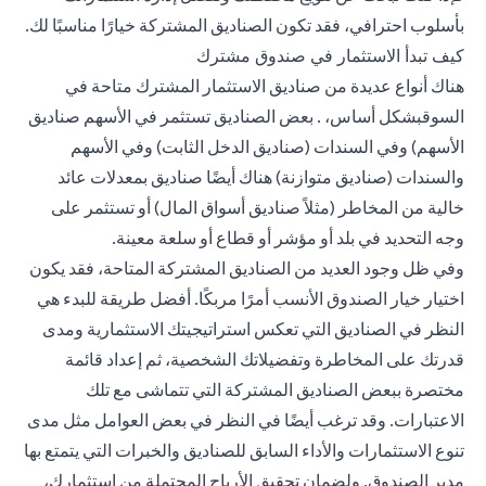
بأسلوب احترافي، فقد تكون الصناديق المشتركة خيارًا مناسبًا لك.
كيف تبدأ الاستثمار في صندوق مشترك
هناك أنواع عديدة من صناديق الاستثمار المشترك متاحة في
السوقبشكل أساس، . بعض الصناديق تستثمر في الأسهم صناديق
الأسهم) وفي السندات (صناديق الدخل الثابت) وفي الأسهم
والسندات (صناديق متوازنة) هناك أيضًا صناديق بمعدلات عائد
خالية من المخاطر (مثلاً صناديق أسواق المال) أو تستثمر على
وجه التحديد في بلد أو مؤشر أو قطاع أو سلعة معينة.
وفي ظل وجود العديد من الصناديق المشتركة المتاحة، فقد يكون
اختيار خيار الصندوق الأنسب أمرًا مربكًا. أفضل طريقة للبدء هي
النظر في الصناديق التي تعكس استراتيجيتك الاستثمارية ومدى
قدرتك على المخاطرة وتفضيلاتك الشخصية، ثم إعداد قائمة
مختصرة ببعض الصناديق المشتركة التي تتماشى مع تلك
الاعتبارات. وقد ترغب أيضًا في النظر في بعض العوامل مثل مدى
تنوع الاستثمارات والأداء السابق للصناديق والخبرات التي يتمتع بها
مدير الصندوق. ولضمان تحقيق الأرباح المحتملة من استثمارك،