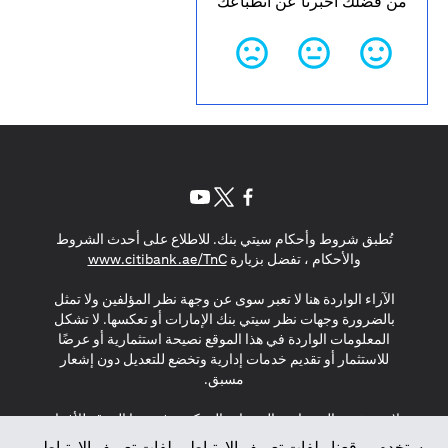
من فضلك أخبرنا عن انطباعك
(opens in a new tab)
(opens in a new tab)
(opens in a new tab)
تُطبق شروط وأحكام سيتي بنك. للاطلاع على أحدث الشروط
(opens in a new tab)
والأحكام ، تفضل بزيارة
www.citibank.ae/TnC
الآراء الواردة هنا لا تعبر سوى عن وجهة نظر المؤلفين ولا تمثل
بالضرورة وجهات نظر سيتي بنك الإمارات أو تعكسها. لا تشكل
المعلومات الواردة في هذا الموقع نصيحة استثمارية أو عرضًا
للاستثمار أو تقديم خدمات إدارية وتخضع للتعديل دون إشعار
مسبق.
لا يتم تقديم المنتجات والخدمات المذكورة في هذا الموقع للأفراد
المقيمين في الاتحاد الأوروبي أو المنطقة الاقتصادية الأوروبية أو
يستخدم موقعنا ملفات تعريف الارتباط. ملفات تعريف الارتباط