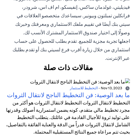
فيديليتي، غولدمان ساكس، إنفيسكو، ام اف اس، شرودر،
فرانكلين تمبلتون وبيونير. سيساعدك متخصصو العلاقات في
سيتي بنك أيضًا في تقييم ملفك الاستثماري ومعرفتك وخبرتك
وصولًا إلى اختيار صندوق الاستثمار المشترك الأنسب لك.
اجعلها تجربة مجزية للجميع. تقدم بطلب للحصول على حساب
استثماري من خلال زيارة أقرب فرع لسيتي بنك أو
تقدم بطلبك
عبر الإنترنت
.
مقالات ذات صلة
Nov 13, 2023
-
التخطيط للاستثمار
ما بعد الوصية: فن التخطيط الناجح لانتقال الثروات
التخطيط لانتقال الثروات التخطيط لانتقال الثروات هو أكثر من
مجرد تخطيط مالي متقدم، كونه يضمن استمرارية أصولك وقدرتها
على توليد ثروة للأجيال القادمة في عائلتك. يتطلب التخطيط
الشامل لانتقال الثروات قدراً من الدقة والعناية الفائقة بالتفاصيل،
بحيث تتم مراعاة جميع النتائج المستقبلية المحتملة.