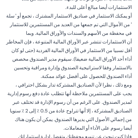
الاستثمارات أيضا مبالغ أعلى للبدء.
أو يمكنك الاستثمار في صناديق الاستثمار المشترك ، تجمع أو ' سلة
' من الأموال التي تم جمعها من العديد من المستثمرين للاستثمار
في محفظة من الأسهم والسندات والأوراق المالية. وبما
أن
الاستثمارات
تنتشر عبر الأوراق المالية المتنوعة ، فإن المخاطر
أقل نسبيا من الاستثمار في الأوراق المالية الفردية (حتى لو كان
أداء أحد الأوراق المالية ضعيفا). سيقوم
مدير الصندوق
مخصص
بالاستثمار وفقا لاستراتيجية الصندوق وإدارة ومراقبة وتحسين
أداء الصندوق للحصول على أفضل عوائد ممكنة.
ومع ذلك ، نظرا لأن الصناديق المشتركة تدار بشكل احترافي ،
يجب على المستثمرين ملاحظة أنها تتطلب عادة دفع رسوم إدارية
لمدير الصندوق. على الرغم من أن رسوم الإدارة قد تختلف عبر
الصناديق المشتركة ، إلا أنها تتراوح عادة من 0.5 ٪ إلى 2 ٪ سنويا
من إجمالي الأصول التي يديرها الصندوق. يمكن أن يكون هناك
أيضا رسوم على الأداء أو المعاملات.
فإذا كنت تبحث عن تنويع محفظتك وتفضل إدارة استثماراتك