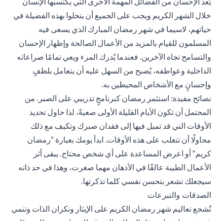
يُعد الإحسان من الفضائل المهمة الأخرى التي يكتسبها الإنسان
خلال الشهر الكريم ويجب على الجميع أن يتحلوا بهذه الفضيلة في
حياتهم، لاسيما في شهر رمضان المبارك الذي يسعى فيه
المسلمون للقيام بالمزيد من الأعمال الصالحة وإظهار الإحسان
والتسامح تجاه الآخرين. فعندما يُدرك المرء ويعي تمامًا صراعاته
الداخلية وعواطفه، يُصبح من السهل عليه أن يتعامل بلطفٍ
وإحسانٍ مع الأشخاص المحيطين به.
نصائح مفيدة: استثمر رمضان كبرنامجٍ تدريبي على الصبر. من
المحتمل أن تكون الأيام القليلة الأولى صعبةً، لذا حاول تحديد
الأوقات التي قد تميل فيها إلى فقدان صبرك وتكيف مع ذلك
محاولًا أن تتغلب على هذه الأوقات. ابدأ يومك بعبارة "رمضان
كريم" أو اعرض المساعدة على أي شخص محتاج. يبقى أثر
الأعمال الطيبة عالقًا في الأذهان مهما صغرت، وهذا في حد ذاته
سيجعلك تشعر بتحسن نفسي كلما تذكرتها.
الصدقات والتبرعات
تُشجع تعاليم شهر رمضان الكريم على الإيثار ونكران الذات وتنمي