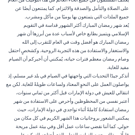
على الصلاة والتأمل والصدقة والالتزام، كما يمتنعون أيضًا عن
جميع الملذات التي يتمتعون بها يوميًا من مأكل ومشرب.
يُعد شهر رمضان المبارك أكثر الشهور قداسة في التقويم
الإسلامي ويتميز بطابع خاص لأسباب عدة من أبرزها أن شهر
رمضان المبارك هو أفضل وقت في العام للتقرب إلى الله
والاستغفار والاستفادة من هذه التجربة الروحية. وكشخصٍ احتفل
وصام رمضان معظم فترات حياته، يُمكنني أن أخبركم أن الصيام
مفيد للغاية.
أتذكر جيدًا التحديات التي واجهتها في الصيام في بلد غير مسلم، إذ
يواصلون العمل على النحوٍ المعتاد ولساعات طويلةً للغاية. لكن مع
انتقالي للعيش في دولة الإمارات قبل أكثر من ثماني سنوات،
أعتبر نفسي من المحظوظين وأحرص على الاستفادة من شهر
رمضان استفادةً كاملةً أثناء تواجدي في دولة الإمارات، حيث
يمكنني الشعور بروحانيات هذا الشهر الكريم في كل مكان من
حولي. كما أننا نقضي ساعات عمل أقل وفي بيئة عمل مريحة
قليلًا، وبذلك وجدت التوازن الفعلي الذي أحتاجه للتركيز على