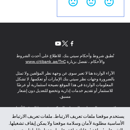
(opens in a new tab)
(opens in a new tab)
(opens in a new tab)
تُطبق شروط وأحكام سيتي بنك. للاطلاع على أحدث الشروط
(opens in a new tab)
والأحكام ، تفضل بزيارة
www.citibank.ae/TnC
الآراء الواردة هنا لا تعبر سوى عن وجهة نظر المؤلفين ولا تمثل
بالضرورة وجهات نظر سيتي بنك الإمارات أو تعكسها. لا تشكل
المعلومات الواردة في هذا الموقع نصيحة استثمارية أو عرضًا
للاستثمار أو تقديم خدمات إدارية وتخضع للتعديل دون إشعار
مسبق.
لا يتم تقديم المنتجات والخدمات المذكورة في هذا الموقع للأفراد
المقيمين في الاتحاد الأوروبي أو المنطقة الاقتصادية الأوروبية أو
يستخدم موقعنا ملفات تعريف الارتباط. ملفات تعريف الارتباط
سويسرا أو غيرنسي أو جيرسي أو موناكو أو سان مارينو أو
الأساسية مطلوبة لأمان وسلامة موقعنا ولا يمكن إيقاف تشغيلها.
الفاتيكان أو جزيرة مان أو المملكة المتحدة أو خصوصية البيانات