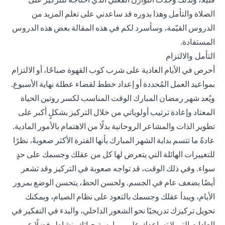
الصلاة والتأمل وهذا بدوره قد ساعدني على تعلم المزيد من
الدروس القيّمة، وسأسرد لكم في هذه المقالة بعض هذه الدروس
المستفادة.
التأمل والالتزام
أحرص في الأيام العادية على شرب كوب القهوة صباحًا، أو الالتزام
بمواعيد العمل المُحددة أو إعداد خطط لقضاء عطلة نهاية الأسبوع.
ويُعد شهر رمضان المبارك الوقت المناسب لكسر روتين الحياة
المعتاد وإعادة ترتيب أولوياتي من خلال التركيز بشكلٍ أكبر على
تطوير الذات والمشاعر الروحانية بدلًا من الاهتمام بالأمور المادية.
عادةً ما تتسم بداية الشهر المبارك بأنها الفترة الأكثر صعوبةً، نظرًا
للتغييرات الهائلة التي يتعرض لها كل من عقلك وجسمك على حدٍ
سواء. وفي ذلك الوقت، قد تواجه صعوبة في التركيز وقد تشعر
أيضًا بضعف عام في الجسم. ولحسن الحظ، يتحسن الوضع بمرور
الأيام، ويبدأ عقلك وجسمك بالتعود على نظام الصيام، ويمكنك
تحويل تركيزك تدريجيًا نحو الشعور الداخلي، والبدء في التفكير في
العادات التي لا تساعدك على ممارسة حياتك بنشاطٍ، فضلًا عن