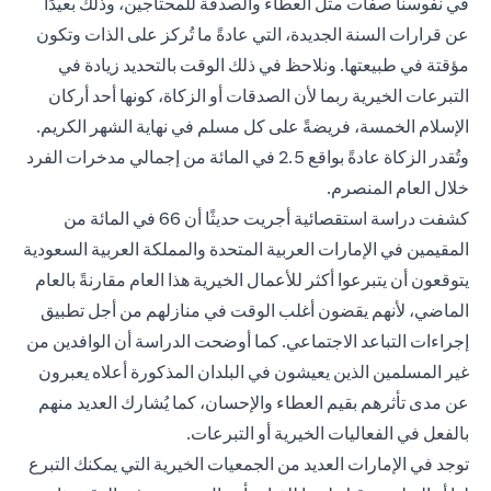
في نفوسنا صفات مثل العطاء والصدقة للمحتاجين، وذلك بعيدًا
عن قرارات السنة الجديدة، التي عادةً ما تُركز على الذات وتكون
مؤقتة في طبيعتها. ونلاحظ في ذلك الوقت بالتحديد زيادة في
التبرعات الخيرية ربما لأن الصدقات أو الزكاة، كونها أحد أركان
الإسلام الخمسة، فريضةً على كل مسلم في نهاية الشهر الكريم.
وتُقدر الزكاة عادةً بواقع 2.5 في المائة من إجمالي مدخرات الفرد
خلال العام المنصرم.
كشفت دراسة استقصائية أجريت حديثًا أن 66 في المائة من
المقيمين في الإمارات العربية المتحدة والمملكة العربية السعودية
يتوقعون أن يتبرعوا أكثر للأعمال الخيرية هذا العام مقارنةً بالعام
الماضي، لأنهم يقضون أغلب الوقت في منازلهم من أجل تطبيق
إجراءات التباعد الاجتماعي. كما أوضحت الدراسة أن الوافدين من
غير المسلمين الذين يعيشون في البلدان المذكورة أعلاه يعبرون
عن مدى تأثرهم بقيم العطاء والإحسان، كما يُشارك العديد منهم
بالفعل في الفعاليات الخيرية أو التبرعات.
توجد في الإمارات العديد من الجمعيات الخيرية التي يمكنك التبرع